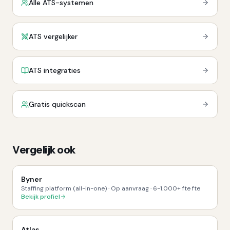
Alle ATS-systemen
ATS vergelijker
ATS integraties
Gratis quickscan
Vergelijk ook
Byner
Staffing platform (all-in-one)
·
Op aanvraag
·
6-1.000+ fte
fte
Bekijk profiel
Atlas