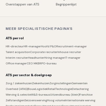
Overstappen van ATS
Begrippenlijst
MEER SPECIALISTISCHE PAGINA'S
ATS per rol
HR-directeur
HR-manager
Hoofd P&O
Recruitment-manager
Talent acquisition
Corporate recruiter
Inhouse recruiter
Interim recruiter
Headhunter
Hiring manager
IT-manager
Office manager
CEO MKB
RPO-bureau
ATS per sector & doelgroep
Zorg / ziekenhuizen
Ziekenhuizen
Zorginstellingen
Gemeenten
Overheid (AFAS)
Bouw
Logistiek
Retail
Technologie
Detachering
Werving & selectie
W&S-bureaus
Uitzendbureau (klein)
Franchise
Zelfstandigen
Seizoenswerving
Hoog volume
Internationale werving