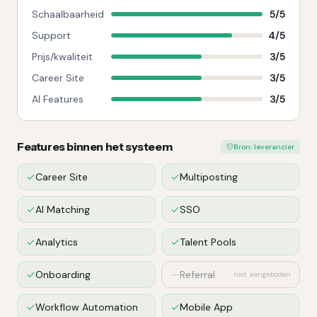
Schaalbaarheid
5
/
5
Support
4
/
5
Prijs/kwaliteit
3
/
5
Career Site
3
/
5
AI Features
3
/
5
Features binnen het systeem
Bron: leverancier
Career Site
Multiposting
AI Matching
SSO
Analytics
Talent Pools
Onboarding
Referral
niet aangeboden
Workflow Automation
Mobile App