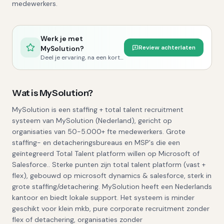
medewerkers.
Werk je met
Review achterlaten
MySolution
?
Deel je ervaring, na een korte controle publiceren we je review.
Wat is
MySolution
?
MySolution is een staffing + total talent recruitment
systeem van MySolution (Nederland), gericht op
organisaties van 50-5.000+ fte medewerkers. Grote
staffing- en detacheringsbureaus en MSP's die een
geïntegreerd Total Talent platform willen op Microsoft of
Salesforce.. Sterke punten zijn total talent platform (vast +
flex), gebouwd op microsoft dynamics & salesforce, sterk in
grote staffing/detachering. MySolution heeft een Nederlands
kantoor en biedt lokale support. Het systeem is minder
geschikt voor klein mkb, pure corporate recruitment zonder
flex of detachering, organisaties zonder