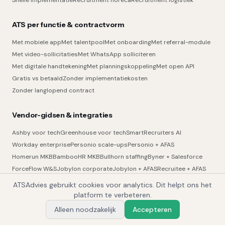
Snelle implementatie
Recruitment horeca
Recruitment logistiek
ATS per functie & contractvorm
Met mobiele app
Met talentpool
Met onboarding
Met referral-module
Met video-sollicitaties
Met WhatsApp solliciteren
Met digitale handtekening
Met planningskoppeling
Met open API
Gratis vs betaald
Zonder implementatiekosten
Zonder langlopend contract
Vendor-gidsen & integraties
Ashby voor tech
Greenhouse voor tech
SmartRecruiters AI
Workday enterprise
Personio scale-ups
Personio + AFAS
Homerun MKB
BambooHR MKB
Bullhorn staffing
Byner + Salesforce
ForceFlow W&S
Jobylon corporate
Jobylon + AFAS
Recruitee + AFAS
Recruitee → Tellent review
Ubeeo corporate
Integraties Matrix
ATSAdvies gebruikt cookies voor analytics. Dit helpt ons het
1
Integraties Vergelijker
platform te verbeteren.
Alleen noodzakelijk
Accepteren
Vraag Alex
Kennisbank-verdieping