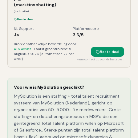
(marktinschatting)
(indicatie)
Beste deal
NL Support
Platformscore
Ja
3.6
/5
Bron: onafhankelijke beoordeling door
ATS Advies
· Laatst gecontroleerd:
5
Beste deal
augustus 2026
(automatisch 2× per
week)
Neem contact op voor de beste deal.
Voor wie is
MySolution
geschikt?
MySolution is een staffing + total talent recruitment
systeem van MySolution (Nederland), gericht op
organisaties van 50-5.000+ fte medewerkers. Grote
staffing- en detacheringsbureaus en MSP's die een
geïntegreerd Total Talent platform willen op Microsoft
of Salesforce.. Sterke punten zijn total talent platform
(vast + flex), gebouwd op microsoft dynamics &