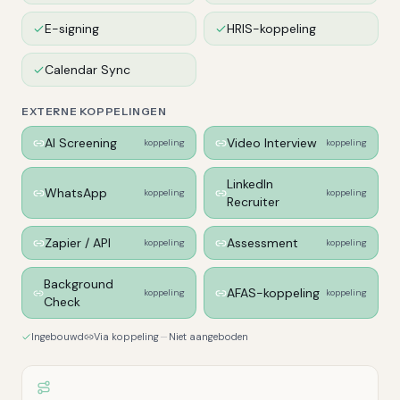
E-signing
HRIS-koppeling
Calendar Sync
EXTERNE KOPPELINGEN
AI Screening
Video Interview
koppeling
koppeling
LinkedIn
WhatsApp
koppeling
koppeling
Recruiter
Zapier / API
Assessment
koppeling
koppeling
Background
AFAS-koppeling
koppeling
koppeling
Check
Ingebouwd
Via koppeling
Niet aangeboden