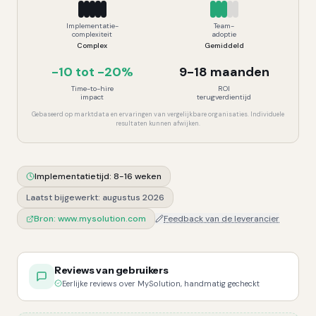
Implementatie-
Team-
complexiteit
adoptie
Complex
Gemiddeld
-10 tot -20%
9-18 maanden
Time-to-hire
ROI
impact
terugverdientijd
Gebaseerd op marktdata en ervaringen van vergelijkbare organisaties. Individuele
resultaten kunnen afwijken.
Implementatietijd:
8-16 weken
Laatst bijgewerkt:
augustus 2026
Bron:
www.mysolution.com
Feedback van de leverancier
Reviews van gebruikers
Eerlijke reviews over MySolution, handmatig gecheckt