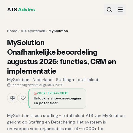
ATS
Advies
Home
ATS Systemen
MySolution
MySolution
Onafhankelijke beoordeling
augustus 2026
:
functies, CRM en
implementatie
MySolution
·
Nederland
·
Staffing + Total Talent
Laatst bijgewerkt:
augustus 2026
VOOR LEVERANCIERS
Unlock je showcase‑pagina
en potentieel!
MySolution is een staffing + total talent ATS van MySolution,
gericht op Staffing en Detachering. Het systeem is
ontworpen voor organisaties met 50-5.000+ fte