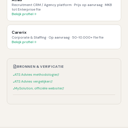
Recruitment CRM / Agency platform
·
Prijs op aanvraag
·
MKB
tot Enterprise
fte
Bekijk profiel
Carerix
Corporate & Staffing
·
Op aanvraag
·
50-10.000+ fte
fte
Bekijk profiel
BRONNEN & VERIFICATIE
ATS Advies methodologie
•
ATS Advies vergelijker
•
MySolution, officiële website
•