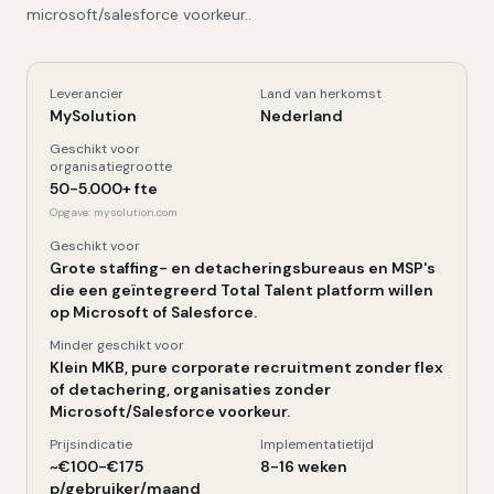
microsoft/salesforce voorkeur..
Leverancier
Land van herkomst
MySolution
, Kerngegevens
MySolution
Nederland
Geschikt voor
organisatiegrootte
50-5.000+ fte
Opgave:
mysolution.com
Geschikt voor
Grote staffing- en detacheringsbureaus en MSP's
die een geïntegreerd Total Talent platform willen
op Microsoft of Salesforce.
Minder geschikt voor
Klein MKB, pure corporate recruitment zonder flex
of detachering, organisaties zonder
Microsoft/Salesforce voorkeur.
Prijsindicatie
Implementatietijd
~€100-€175
8-16 weken
p/gebruiker/maand