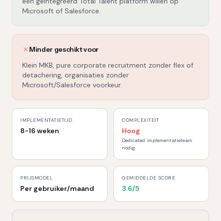
een geïntegreerd Total Talent platform willen op
Microsoft of Salesforce.
Minder geschikt voor
Klein MKB, pure corporate recruitment zonder flex of
detachering, organisaties zonder
Microsoft/Salesforce voorkeur.
IMPLEMENTATIETIJD
COMPLEXITEIT
8-16 weken
Hoog
Dedicated implementatieteam
nodig
PRIJSMODEL
GEMIDDELDE SCORE
Per gebruiker/maand
3.6
/5