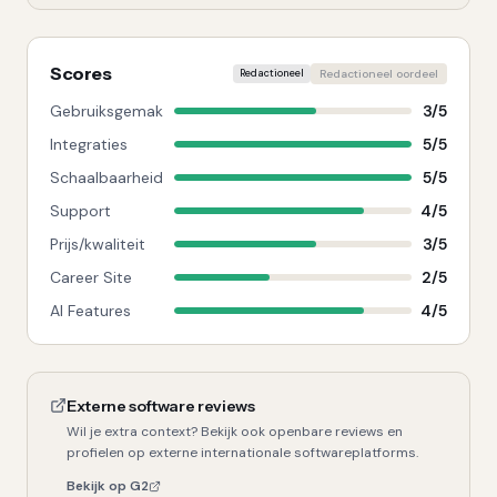
Scores
Redactioneel
Redactioneel oordeel
Gebruiksgemak
3
/
5
Integraties
5
/
5
Schaalbaarheid
5
/
5
Support
4
/
5
Prijs/kwaliteit
3
/
5
Career Site
2
/
5
AI Features
4
/
5
Externe software reviews
Wil je extra context? Bekijk ook openbare reviews en
profielen op externe internationale softwareplatforms.
Bekijk op G2