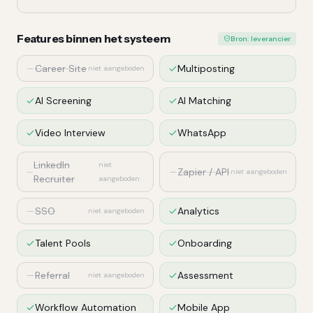
Features binnen het systeem
Bron: leverancier
Career Site
Multiposting
niet aangeboden
AI Screening
AI Matching
Video Interview
WhatsApp
LinkedIn
niet
Zapier / API
niet aangeboden
Recruiter
aangeboden
SSO
Analytics
niet aangeboden
Talent Pools
Onboarding
Referral
Assessment
niet aangeboden
Workflow Automation
Mobile App