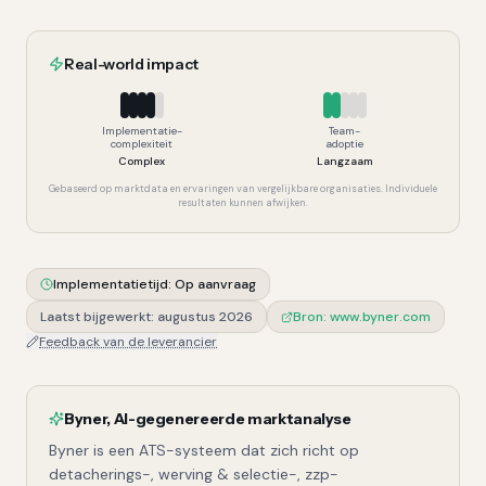
Real-world impact
Implementatie-
Team-
complexiteit
adoptie
Complex
Langzaam
Gebaseerd op marktdata en ervaringen van vergelijkbare organisaties. Individuele
resultaten kunnen afwijken.
Implementatietijd:
Op aanvraag
Laatst bijgewerkt:
augustus 2026
Bron:
www.byner.com
Feedback van de leverancier
Byner
,
AI-gegenereerde marktanalyse
Byner is een ATS-systeem dat zich richt op
detacherings-, werving & selectie-, zzp-