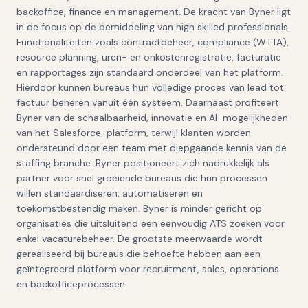
backoffice, finance en management. De kracht van Byner ligt
in de focus op de bemiddeling van high skilled professionals.
Functionaliteiten zoals contractbeheer, compliance (WTTA),
resource planning, uren- en onkostenregistratie, facturatie
en rapportages zijn standaard onderdeel van het platform.
Hierdoor kunnen bureaus hun volledige proces van lead tot
factuur beheren vanuit één systeem. Daarnaast profiteert
Byner van de schaalbaarheid, innovatie en AI-mogelijkheden
van het Salesforce-platform, terwijl klanten worden
ondersteund door een team met diepgaande kennis van de
staffing branche. Byner positioneert zich nadrukkelijk als
partner voor snel groeiende bureaus die hun processen
willen standaardiseren, automatiseren en
toekomstbestendig maken. Byner is minder gericht op
organisaties die uitsluitend een eenvoudig ATS zoeken voor
enkel vacaturebeheer. De grootste meerwaarde wordt
gerealiseerd bij bureaus die behoefte hebben aan een
geïntegreerd platform voor recruitment, sales, operations
en backofficeprocessen.