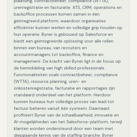
plaatsing, contractbeheer, compliance (WTTA),
urenregistratie en facturatie. ATS, CRM, operations en
backoffice processen komen samen in één
geïntegreerd platform, waardoor organisaties
efficiënter kunnen werken en volledige grip houden op
hun operatie. Byner is gebouwd op Salesforce en
biedt een geïntegreerde oplossing voor alle rollen
binnen een bureau, van recruiters en
accountmanagers tot backoffice, finance en
management. De kracht van Byner ligt in de focus op
de bemiddeling van high skilled professionals.
Functionaliteiten zoals contractbeheer, compliance
(WTTA), resource planning, uren- en
onkostenregistratie, facturatie en rapportages zijn
standaard onderdeel van het platform. Hierdoor
kunnen bureaus hun volledige proces van lead tot
factuur beheren vanuit één systeem. Daarnaast
profiteert Byner van de schaalbaarheid, innovatie en
AI-mogelijkheden van het Salesforce-platform, terwijl
klanten worden ondersteund door een team met
diepgaande kennis van de staffing branche. Byner