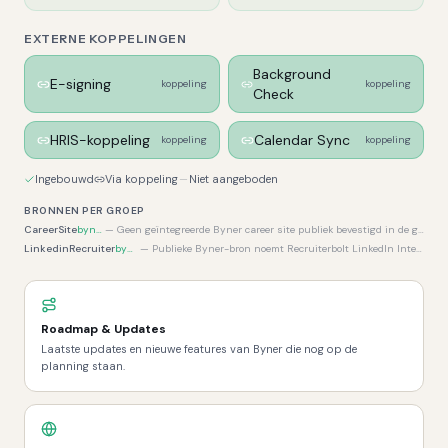
EXTERNE KOPPELINGEN
Background
E-signing
koppeling
koppeling
Check
HRIS-koppeling
Calendar Sync
koppeling
koppeling
Ingebouwd
Via koppeling
Niet aangeboden
BRONNEN PER GROEP
CareerSite
byner.com
—
Geen geïntegreerde Byner career site publiek bevestigd in de gecontroleerde Byner-bronnen; eerder redactioneel als niet aanwezig behandeld.
LinkedinRecruiter
byner.com
—
Publieke Byner-bron noemt Recruiterbolt LinkedIn Integration; geen expliciete LinkedIn Recruiter System Connect / RSC-vermelding gevonden.
Roadmap & Updates
Laatste updates en nieuwe features van Byner die nog op de
planning staan.