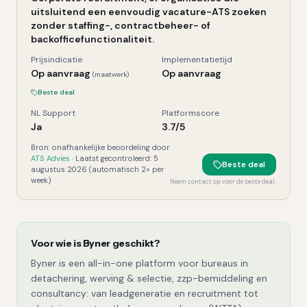
uitsluitend een eenvoudig vacature-ATS zoeken
zonder staffing-, contractbeheer- of
backofficefunctionaliteit.
Prijsindicatie
Implementatietijd
Op aanvraag
Op aanvraag
(maatwerk)
Beste deal
NL Support
Platformscore
Ja
3.7
/5
Bron: onafhankelijke beoordeling door
ATS Advies
· Laatst gecontroleerd:
5
Beste deal
augustus 2026
(automatisch 2× per
week)
Neem contact op voor de beste deal.
Voor wie is
Byner
geschikt?
Byner is een all-in-one platform voor bureaus in
detachering, werving & selectie, zzp-bemiddeling en
consultancy: van leadgeneratie en recruitment tot