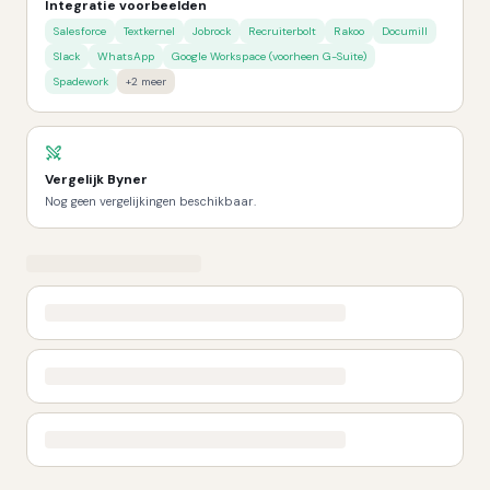
Integratie voorbeelden
Salesforce
Textkernel
Jobrock
Recruiterbolt
Rakoo
Documill
Slack
WhatsApp
Google Workspace (voorheen G-Suite)
Spadework
+
2
meer
Vergelijk
Byner
Nog geen vergelijkingen beschikbaar.