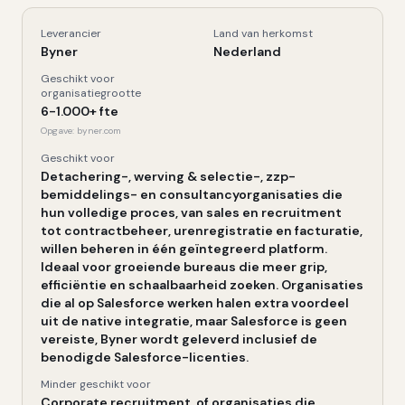
Leverancier
Land van herkomst
Byner
, Kerngegevens
Byner
Nederland
Geschikt voor
organisatiegrootte
6-1.000+ fte
Opgave:
byner.com
Geschikt voor
Detachering-, werving & selectie-, zzp-
bemiddelings- en consultancyorganisaties die
hun volledige proces, van sales en recruitment
tot contractbeheer, urenregistratie en facturatie,
willen beheren in één geïntegreerd platform.
Ideaal voor groeiende bureaus die meer grip,
efficiëntie en schaalbaarheid zoeken. Organisaties
die al op Salesforce werken halen extra voordeel
uit de native integratie, maar Salesforce is geen
vereiste, Byner wordt geleverd inclusief de
benodigde Salesforce-licenties.
Minder geschikt voor
Corporate recruitment, of organisaties die