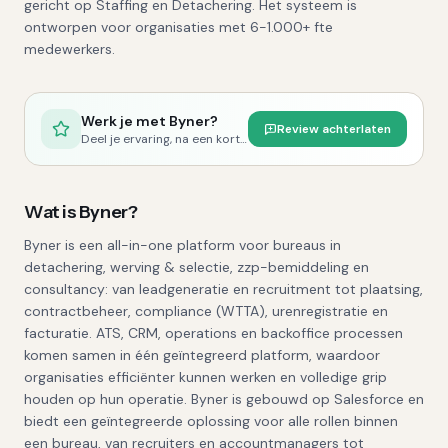
gericht op Staffing en Detachering. Het systeem is
ontworpen voor organisaties met 6-1.000+ fte
medewerkers.
Werk je met
Byner
?
Review achterlaten
Deel je ervaring, na een korte controle publiceren we je review.
Wat is
Byner
?
Byner is een all-in-one platform voor bureaus in
detachering, werving & selectie, zzp-bemiddeling en
consultancy: van leadgeneratie en recruitment tot plaatsing,
contractbeheer, compliance (WTTA), urenregistratie en
facturatie. ATS, CRM, operations en backoffice processen
komen samen in één geïntegreerd platform, waardoor
organisaties efficiënter kunnen werken en volledige grip
houden op hun operatie. Byner is gebouwd op Salesforce en
biedt een geïntegreerde oplossing voor alle rollen binnen
een bureau, van recruiters en accountmanagers tot