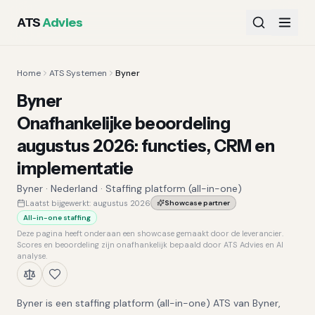
ATS
Advies
Home
ATS Systemen
Byner
Byner
Onafhankelijke beoordeling
augustus 2026
:
functies, CRM en
implementatie
Byner
·
Nederland
·
Staffing platform (all-in-one)
Laatst bijgewerkt:
augustus 2026
Showcase partner
All-in-one staffing
Deze pagina heeft onderaan een showcase gemaakt door de leverancier.
Scores en beoordeling zijn onafhankelijk bepaald door ATS Advies en AI
analyse.
Byner is een staffing platform (all-in-one) ATS van Byner,