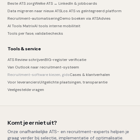
Beste ATS zorg
Welke ATS ↔ LinkedIn & jobboards
Data migreren naar nieuw ATS
Los ATS vs geïntegreerd platform
Recruitment-automatisering
Demo boeken via ATSAdvies
AI Tools Matrix
AI tools interne mobiliteit
Tools per fase, validatiechecks
Tools & service
ATS Review schrijven
BIG-register verificatie
Van Outlook naar recruitment-systeem
Recruitment-software kiezen, gids
Cases & klantverhalen
Voor leveranciers
Uitgelichte plaatsingen, transparantie
Veelgestelde vragen
Komt je er niet uit?
Onze onafhankelijke ATS- en recruitment-experts helpen je
graag verder bij selectie, implementatie of optimalisatie.