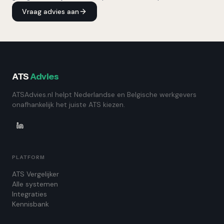
Vraag advies aan
ATS
Advies
ATSAdvies.nl helpt Nederlandse en Belgische werkgevers
onafhankelijk het juiste ATS kiezen.
PLATFORM
ATS Vergelijker
Alle systemen
Integraties
Kennisbank