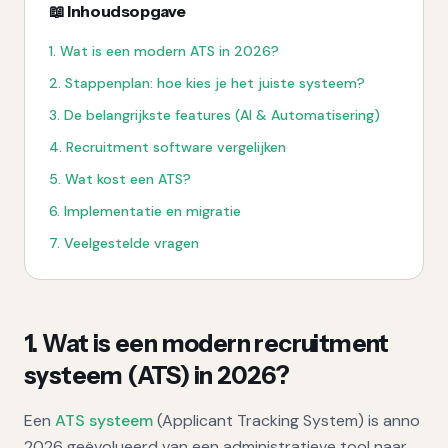
📖 Inhoudsopgave
1
.
Wat is een modern ATS in 2026?
2
.
Stappenplan: hoe kies je het juiste systeem?
3
.
De belangrijkste features (AI & Automatisering)
4
.
Recruitment software vergelijken
5
.
Wat kost een ATS?
6
.
Implementatie en migratie
7
.
Veelgestelde vragen
1. Wat is een modern recruitment
systeem (ATS) in 2026?
Een
ATS systeem
(Applicant Tracking System) is anno
2026 geëvolueerd van een administratieve tool naar