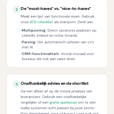
De "must-haves" vs. "nice-to-haves"
2
Maak een lijst van functionele eisen. Gebruik
onze
ATS-checklist
als startpunt. Denk aan:
•
Multiposting:
Direct vacatures plaatsen op
LinkedIn, Indeed en niche-boards.
•
Parsing:
Het automatisch uitlezen van cv's
met AI.
•
CRM-functionaliteit:
Vooral cruciaal voor
bureaus die ook aan sales doen.
Onafhankelijk advies en de shortlist
3
Ga niet alleen af op de mooie praatjes van
leveranciers. Gebruik een onafhankelijke
vergelijker of een
gratis quickscan
om te zien
welke systemen echt passen bij jouw sector
(bijv. detachering, zorg of bouw). Lees ook ons