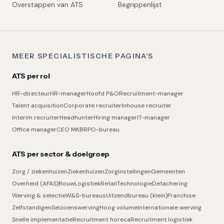
Overstappen van ATS
Begrippenlijst
MEER SPECIALISTISCHE PAGINA'S
ATS per rol
HR-directeur
HR-manager
Hoofd P&O
Recruitment-manager
Talent acquisition
Corporate recruiter
Inhouse recruiter
Interim recruiter
Headhunter
Hiring manager
IT-manager
Office manager
CEO MKB
RPO-bureau
ATS per sector & doelgroep
Zorg / ziekenhuizen
Ziekenhuizen
Zorginstellingen
Gemeenten
Overheid (AFAS)
Bouw
Logistiek
Retail
Technologie
Detachering
Werving & selectie
W&S-bureaus
Uitzendbureau (klein)
Franchise
Zelfstandigen
Seizoenswerving
Hoog volume
Internationale werving
Snelle implementatie
Recruitment horeca
Recruitment logistiek