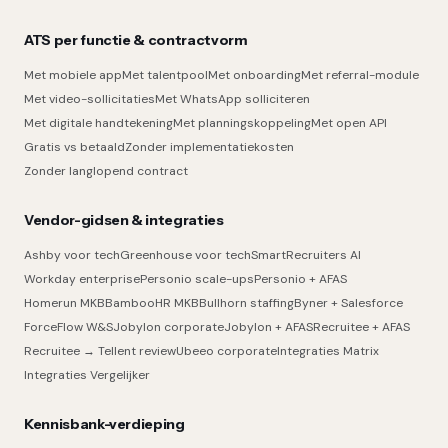
ATS per functie & contractvorm
Met mobiele app
Met talentpool
Met onboarding
Met referral-module
Met video-sollicitaties
Met WhatsApp solliciteren
Met digitale handtekening
Met planningskoppeling
Met open API
Gratis vs betaald
Zonder implementatiekosten
Zonder langlopend contract
Vendor-gidsen & integraties
Ashby voor tech
Greenhouse voor tech
SmartRecruiters AI
Workday enterprise
Personio scale-ups
Personio + AFAS
Homerun MKB
BambooHR MKB
Bullhorn staffing
Byner + Salesforce
ForceFlow W&S
Jobylon corporate
Jobylon + AFAS
Recruitee + AFAS
Recruitee → Tellent review
Ubeeo corporate
Integraties Matrix
Integraties Vergelijker
Kennisbank-verdieping