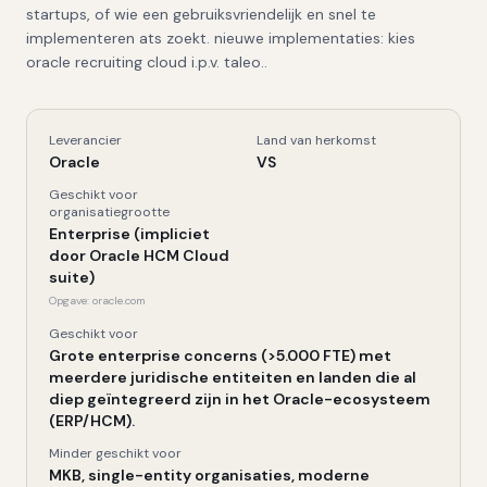
startups, of wie een gebruiksvriendelijk en snel te
implementeren ats zoekt. nieuwe implementaties: kies
oracle recruiting cloud i.p.v. taleo..
Leverancier
Land van herkomst
Oracle Taleo
, Kerngegevens
Oracle
VS
Geschikt voor
organisatiegrootte
Enterprise (impliciet
door Oracle HCM Cloud
suite)
Opgave:
oracle.com
Geschikt voor
Grote enterprise concerns (>5.000 FTE) met
meerdere juridische entiteiten en landen die al
diep geïntegreerd zijn in het Oracle-ecosysteem
(ERP/HCM).
Minder geschikt voor
MKB, single-entity organisaties, moderne