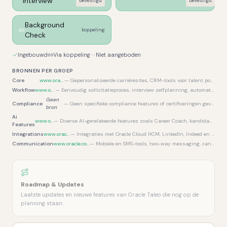
Interview
bevestigd
bevestigd
Background
koppeling
Check
Ingebouwd
Via koppeling
Niet aangeboden
BRONNEN PER GROEP
Core
www.oracle.com
—
Gepersonaliseerde carrièresites, CRM-tools voor talent pools, analytics features, interne talentbewustzijn.
Workflow
www.oracle.com
—
Eenvoudig sollicitatieproces, interview zelfplanning, automatiseringstools, Recruiting Activity Center, gepersonaliseerde onboarding taken.
Geen
Compliance
—
Geen specifieke compliance features of certificeringen gevonden in de gescrapete data.
bron
Ai
www.oracle.com
—
Diverse AI-gerelateerde features zoals Career Coach, kandidaat aanbevelingen, intelligente CV-extractie, vacaturecreatie, etc. worden hierin beschreven.
Features
Integrations
www.oracle.com
—
Integraties met Oracle Cloud HCM, LinkedIn, Indeed en diverse partners worden hier genoemd.
Communication
www.oracle.com
—
Mobiele en SMS-tools, two-way messaging, candidate Q&A.
Roadmap & Updates
Laatste updates en nieuwe features van Oracle Taleo die nog op de
planning staan.