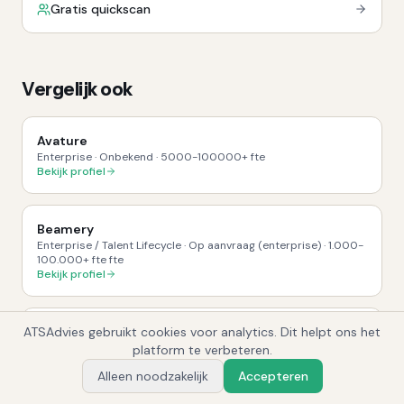
Gratis quickscan
Vergelijk ook
Avature
Enterprise
·
Onbekend
·
5000-100000+
fte
Bekijk profiel
Beamery
Enterprise / Talent Lifecycle
·
Op aanvraag (enterprise)
·
1.000-
100.000+ fte
fte
Bekijk profiel
ATSAdvies gebruikt cookies voor analytics. Dit helpt ons het
Eightfold AI
1
Enterprise / Talent Intelligence
·
Op aanvraag (enterprise)
·
platform te verbeteren.
1.000-100.000+ fte
fte
Alleen noodzakelijk
Accepteren
Bekijk profiel
Vraag Alex