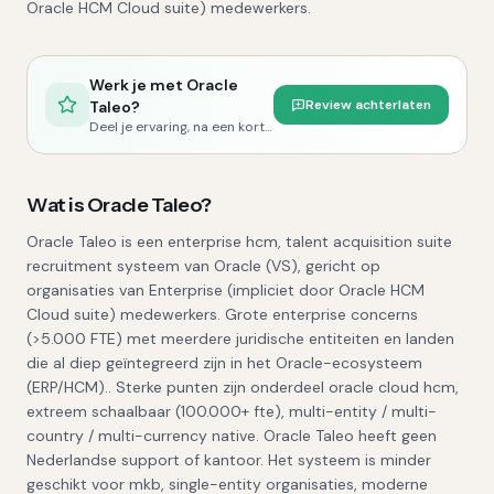
Oracle HCM Cloud suite) medewerkers.
Werk je met
Oracle
Review achterlaten
Taleo
?
Deel je ervaring, na een korte controle publiceren we je review.
Wat is
Oracle Taleo
?
Oracle Taleo is een enterprise hcm, talent acquisition suite
recruitment systeem van Oracle (VS), gericht op
organisaties van Enterprise (impliciet door Oracle HCM
Cloud suite) medewerkers. Grote enterprise concerns
(>5.000 FTE) met meerdere juridische entiteiten en landen
die al diep geïntegreerd zijn in het Oracle-ecosysteem
(ERP/HCM).. Sterke punten zijn onderdeel oracle cloud hcm,
extreem schaalbaar (100.000+ fte), multi-entity / multi-
country / multi-currency native. Oracle Taleo heeft geen
Nederlandse support of kantoor. Het systeem is minder
geschikt voor mkb, single-entity organisaties, moderne