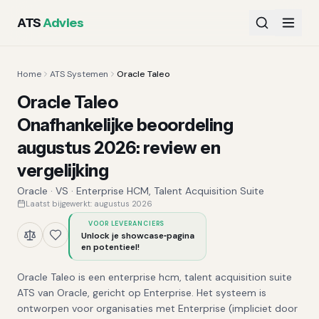
ATS
Advies
Home
ATS Systemen
Oracle Taleo
Oracle Taleo
Onafhankelijke beoordeling
augustus 2026
:
review en
vergelijking
Oracle
·
VS
·
Enterprise HCM, Talent Acquisition Suite
Laatst bijgewerkt:
augustus 2026
VOOR LEVERANCIERS
Unlock je showcase‑pagina
en potentieel!
Oracle Taleo is een enterprise hcm, talent acquisition suite
ATS van Oracle, gericht op Enterprise. Het systeem is
ontworpen voor organisaties met Enterprise (impliciet door