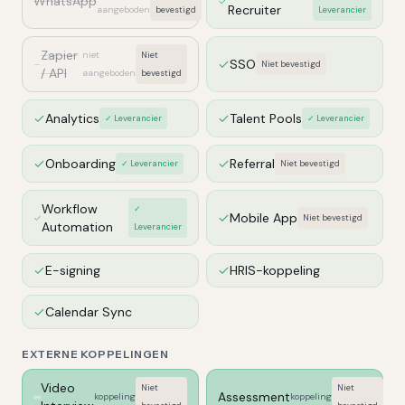
WhatsApp
Recruiter
aangeboden
bevestigd
Leverancier
Zapier
niet
Niet
SSO
Niet bevestigd
/ API
aangeboden
bevestigd
Analytics
Talent Pools
✓ Leverancier
✓ Leverancier
Onboarding
Referral
✓ Leverancier
Niet bevestigd
Workflow
✓
Mobile App
Niet bevestigd
Automation
Leverancier
E-signing
HRIS-koppeling
Calendar Sync
EXTERNE KOPPELINGEN
Video
Niet
Niet
Assessment
koppeling
koppeling