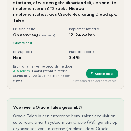
startups, of wie een gebruiksvriendelijk en snel te
implementeren ATS zoekt. Nieuwe
implementaties: kies Oracle Recruiting Cloud i.p.v.
Taleo.
Prijsindicatie
Implementatietijd
Op aanvraag
12-24 weken
(maatwerk)
Beste deal
NL Support
Platformscore
Nee
3.4
/5
Bron: onafhankelijke beoordeling door
ATS Advies
· Laatst gecontroleerd:
5
Beste deal
augustus 2026
(automatisch 2× per
week)
Neem contact op voor de beste deal.
Voor wie is
Oracle Taleo
geschikt?
Oracle Taleo is een enterprise hcm, talent acquisition
suite recruitment systeem van Oracle (VS), gericht op
organisaties van Enterprise (impliciet door Oracle