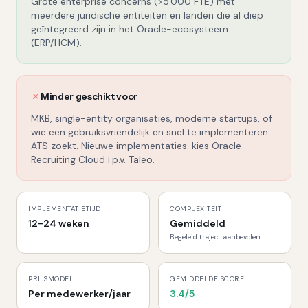
Grote enterprise concerns (>5.000 FTE) met
meerdere juridische entiteiten en landen die al diep
geïntegreerd zijn in het Oracle-ecosysteem
(ERP/HCM).
Minder geschikt voor
MKB, single-entity organisaties, moderne startups, of
wie een gebruiksvriendelijk en snel te implementeren
ATS zoekt. Nieuwe implementaties: kies Oracle
Recruiting Cloud i.p.v. Taleo.
IMPLEMENTATIETIJD
COMPLEXITEIT
12-24 weken
Gemiddeld
Begeleid traject aanbevolen
PRIJSMODEL
GEMIDDELDE SCORE
Per medewerker/jaar
3.4
/5