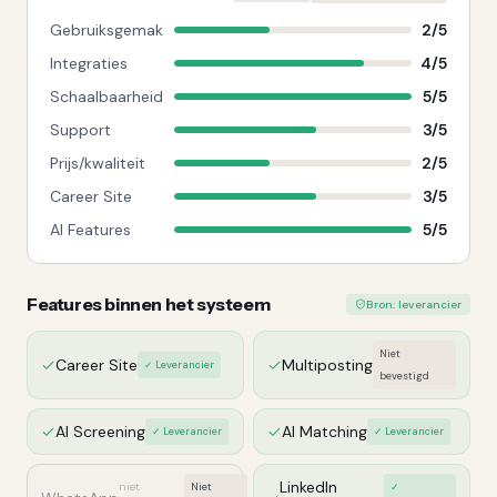
Gebruiksgemak
2
/
5
Integraties
4
/
5
Schaalbaarheid
5
/
5
Support
3
/
5
Prijs/kwaliteit
2
/
5
Career Site
3
/
5
AI Features
5
/
5
Features binnen het systeem
Bron: leverancier
Niet
Career Site
Multiposting
✓ Leverancier
bevestigd
AI Screening
AI Matching
✓ Leverancier
✓ Leverancier
LinkedIn
niet
Niet
✓