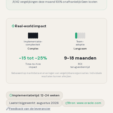
142 vergelijkingen deze maand
·
100% onafhankelijk
·
Geen kosten
Real-world impact
Implementatie-
Team-
complexiteit
adoptie
Complex
Langzaam
-15 tot -25%
9-18 maanden
Time-to-hire
ROI
impact
terugverdientijd
Gebaseerd op marktdata en ervaringen van vergelijkbare organisaties. Individuele
resultaten kunnen afwijken.
Implementatietijd:
12-24 weken
Laatst bijgewerkt:
augustus 2026
Bron:
www.oracle.com
Feedback van de leverancier