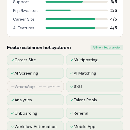
Support
3
/
5
Prijs/kwaliteit
2
/
5
Career Site
4
/
5
AI Features
4
/
5
Features binnen het systeem
Bron: leverancier
Career Site
Multiposting
AI Screening
AI Matching
WhatsApp
SSO
niet aangeboden
Analytics
Talent Pools
Onboarding
Referral
Workflow Automation
Mobile App