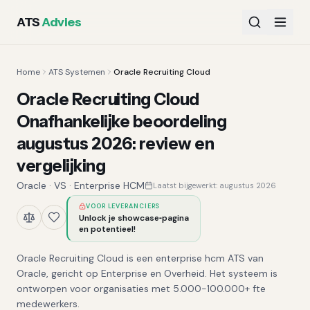
ATS
Advies
Home
ATS Systemen
Oracle Recruiting Cloud
Oracle Recruiting Cloud
Onafhankelijke beoordeling
augustus 2026
:
review en
vergelijking
Oracle
·
VS
·
Enterprise HCM
Laatst bijgewerkt:
augustus 2026
VOOR LEVERANCIERS
Unlock je showcase‑pagina
en potentieel!
Oracle Recruiting Cloud is een enterprise hcm ATS van
Oracle, gericht op Enterprise en Overheid. Het systeem is
ontworpen voor organisaties met 5.000-100.000+ fte
medewerkers.