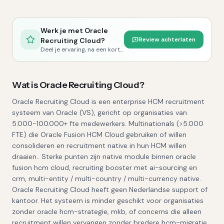
Werk je met
Oracle
Review achterlaten
Recruiting Cloud
?
Deel je ervaring, na een korte controle publiceren we je review.
Wat is
Oracle Recruiting Cloud
?
Oracle Recruiting Cloud is een enterprise HCM recruitment
systeem van Oracle (VS), gericht op organisaties van
5.000-100.000+ fte medewerkers. Multinationals (>5.000
FTE) die Oracle Fusion HCM Cloud gebruiken of willen
consolideren en recruitment native in hun HCM willen
draaien.. Sterke punten zijn native module binnen oracle
fusion hcm cloud, recruiting booster met ai-sourcing en
crm, multi-entity / multi-country / multi-currency native.
Oracle Recruiting Cloud heeft geen Nederlandse support of
kantoor. Het systeem is minder geschikt voor organisaties
zonder oracle hcm-strategie, mkb, of concerns die alleen
recruitment willen vervangen zonder bredere hcm-migratie..