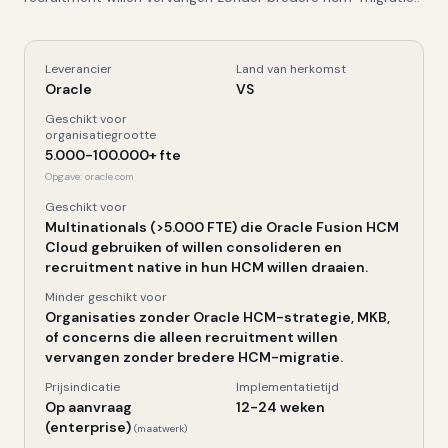
Leverancier
Land van herkomst
Oracle Recruiting Cloud
, Kerngegevens
Oracle
VS
Geschikt voor
organisatiegrootte
5.000-100.000+ fte
Opgave:
oracle.com
Geschikt voor
Multinationals (>5.000 FTE) die Oracle Fusion HCM
Cloud gebruiken of willen consolideren en
recruitment native in hun HCM willen draaien.
Minder geschikt voor
Organisaties zonder Oracle HCM-strategie, MKB,
of concerns die alleen recruitment willen
vervangen zonder bredere HCM-migratie.
Prijsindicatie
Implementatietijd
Op aanvraag
12-24 weken
(enterprise)
(maatwerk)