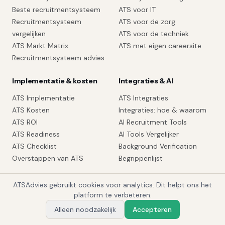
Beste recruitmentsysteem
ATS voor IT
Recruitmentsysteem
ATS voor de zorg
vergelijken
ATS voor de techniek
ATS Markt Matrix
ATS met eigen careersite
Recruitmentsysteem advies
Implementatie & kosten
Integraties & AI
ATS Implementatie
ATS Integraties
ATS Kosten
Integraties: hoe & waarom
ATS ROI
AI Recruitment Tools
ATS Readiness
AI Tools Vergelijker
ATS Checklist
Background Verification
Overstappen van ATS
Begrippenlijst
ATSAdvies gebruikt cookies voor analytics. Dit helpt ons het
1
platform te verbeteren.
Alleen noodzakelijk
Accepteren
MEER SPECIALISTISCHE PAGINA'S
Vraag Alex