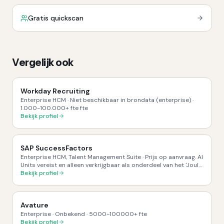
Gratis quickscan
Vergelijk ook
Workday Recruiting
Enterprise HCM
·
Niet beschikbaar in brondata (enterprise)
·
1.000-100.000+ fte
fte
Bekijk profiel
SAP SuccessFactors
Enterprise HCM, Talent Management Suite
·
Prijs op aanvraag. AI
Units vereist en alleen verkrijgbaar als onderdeel van het 'Joule
Premium for Human Capital Management' pakket. Niet los
Bekijk profiel
verkrijgbaar. Contractduur op aanvraag.
·
1000-100000+
fte
Avature
Enterprise
·
Onbekend
·
5000-100000+
fte
Bekijk profiel