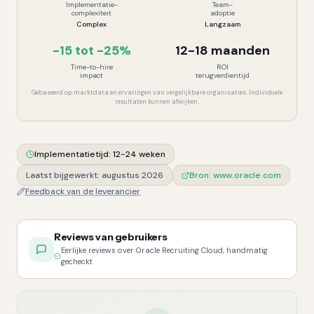
Implementatie-
Team-
complexiteit
adoptie
Complex
Langzaam
-15 tot -25%
12-18 maanden
Time-to-hire
ROI
impact
terugverdientijd
Gebaseerd op marktdata en ervaringen van vergelijkbare organisaties. Individuele
resultaten kunnen afwijken.
Implementatietijd:
12-24 weken
Laatst bijgewerkt:
augustus 2026
Bron:
www.oracle.com
Feedback van de leverancier
Reviews van gebruikers
Eerlijke reviews over Oracle Recruiting Cloud, handmatig
gecheckt