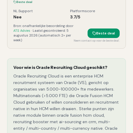
Beste deal
NL Support
Platformscore
Nee
3.7
/5
Bron: onafhankelijke beoordeling door
ATS Advies
· Laatst gecontroleerd:
5
Beste deal
augustus 2026
(automatisch 2× per
week)
Neem contact op voor de beste deal.
Voor wie is
Oracle Recruiting Cloud
geschikt?
Oracle Recruiting Cloud is een enterprise HCM
recruitment systeem van Oracle (VS), gericht op
organisaties van 5.000-100.000+ fte medewerkers.
Multinationals (>5.000 FTE) die Oracle Fusion HCM
Cloud gebruiken of willen consolideren en recruitment
native in hun HCM willen draaien.. Sterke punten zijn
native module binnen oracle fusion hcm cloud,
recruiting booster met ai-sourcing en crm, multi-
entity / multi-country / multi-currency native. Oracle