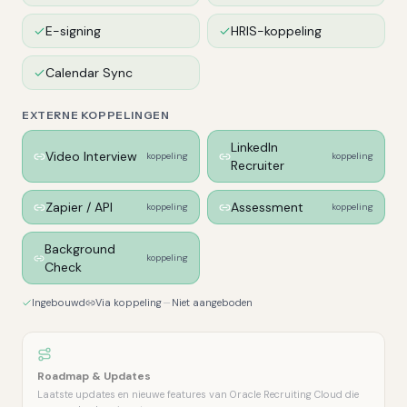
E-signing
HRIS-koppeling
Calendar Sync
EXTERNE KOPPELINGEN
LinkedIn
Video Interview
koppeling
koppeling
Recruiter
Zapier / API
Assessment
koppeling
koppeling
Background
koppeling
Check
Ingebouwd
Via koppeling
Niet aangeboden
Roadmap & Updates
Laatste updates en nieuwe features van Oracle Recruiting Cloud die