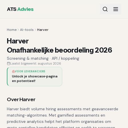
ATS
Advies
Home
AI-tools
Harver
Harver
Onafhankelijke beoordeling 2026
Screening & matching
·
API / koppeling
Laatst bijgewerkt:
augustus 2026
VOOR LEVERANCIERS
Unlock je showcase‑pagina
en potentieel!
Over
Harver
Harver biedt volume hiring assessments met geavanceerde
matching-algoritmes. Met gamified assessments en
predictive analytics helpt het platform organisaties om
grote aantallen kandidaten efficiënt en eerlijk te screenen.