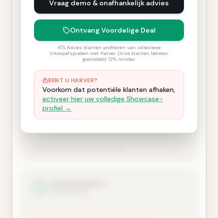
Vraag demo & onafhankelijk advies
Ontvang Voordelige Deal
ATS Advies klanten profiteren van collectieve
inkoopafspraken met Harver. Onze klanten betalen
gemiddeld 12% minder.
BENT U HARVER?
Voorkom dat potentiële klanten afhaken,
activeer hier uw volledige Showcase-
profiel →