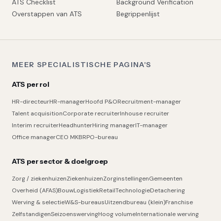
ATS Checklist
Background Verification
Overstappen van ATS
Begrippenlijst
MEER SPECIALISTISCHE PAGINA'S
ATS per rol
HR-directeur
HR-manager
Hoofd P&O
Recruitment-manager
Talent acquisition
Corporate recruiter
Inhouse recruiter
Interim recruiter
Headhunter
Hiring manager
IT-manager
Office manager
CEO MKB
RPO-bureau
ATS per sector & doelgroep
Zorg / ziekenhuizen
Ziekenhuizen
Zorginstellingen
Gemeenten
Overheid (AFAS)
Bouw
Logistiek
Retail
Technologie
Detachering
Werving & selectie
W&S-bureaus
Uitzendbureau (klein)
Franchise
Zelfstandigen
Seizoenswerving
Hoog volume
Internationale werving