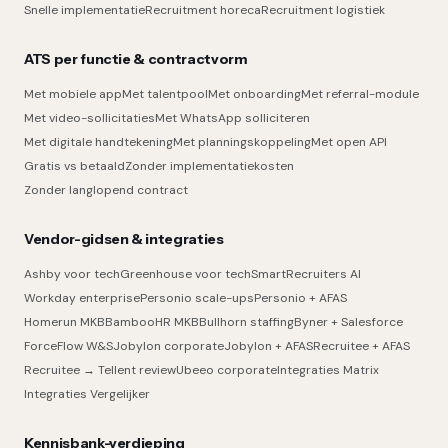
Snelle implementatie
Recruitment horeca
Recruitment logistiek
ATS per functie & contractvorm
Met mobiele app
Met talentpool
Met onboarding
Met referral-module
Met video-sollicitaties
Met WhatsApp solliciteren
Met digitale handtekening
Met planningskoppeling
Met open API
Gratis vs betaald
Zonder implementatiekosten
Zonder langlopend contract
Vendor-gidsen & integraties
Ashby voor tech
Greenhouse voor tech
SmartRecruiters AI
Workday enterprise
Personio scale-ups
Personio + AFAS
Homerun MKB
BambooHR MKB
Bullhorn staffing
Byner + Salesforce
ForceFlow W&S
Jobylon corporate
Jobylon + AFAS
Recruitee + AFAS
Recruitee → Tellent review
Ubeeo corporate
Integraties Matrix
Integraties Vergelijker
Kennisbank-verdieping