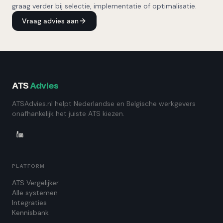
graag verder bij selectie, implementatie of optimalisatie.
Vraag advies aan
ATS
Advies
ATSAdvies.nl helpt Nederlandse en Belgische werkgevers
onafhankelijk het juiste ATS kiezen.
PLATFORM
ATS Vergelijker
Alle systemen
Integraties
Kennisbank