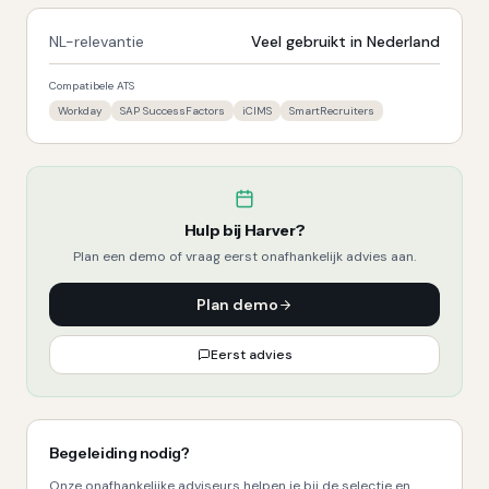
NL-relevantie
Veel gebruikt in Nederland
Compatibele ATS
Workday
SAP SuccessFactors
iCIMS
SmartRecruiters
Hulp bij
Harver
?
Plan een demo of vraag eerst onafhankelijk advies aan.
Plan demo
Eerst advies
Begeleiding nodig?
Onze onafhankelijke adviseurs helpen je bij de selectie en