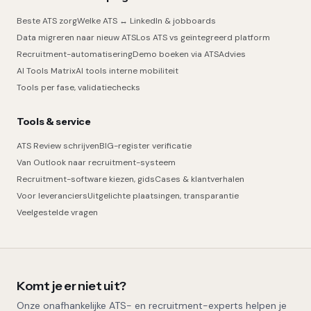
Beste ATS zorg
Welke ATS ↔ LinkedIn & jobboards
Data migreren naar nieuw ATS
Los ATS vs geïntegreerd platform
Recruitment-automatisering
Demo boeken via ATSAdvies
AI Tools Matrix
AI tools interne mobiliteit
Tools per fase, validatiechecks
Tools & service
ATS Review schrijven
BIG-register verificatie
Van Outlook naar recruitment-systeem
Recruitment-software kiezen, gids
Cases & klantverhalen
Voor leveranciers
Uitgelichte plaatsingen, transparantie
Veelgestelde vragen
Komt je er niet uit?
Onze onafhankelijke ATS- en recruitment-experts helpen je