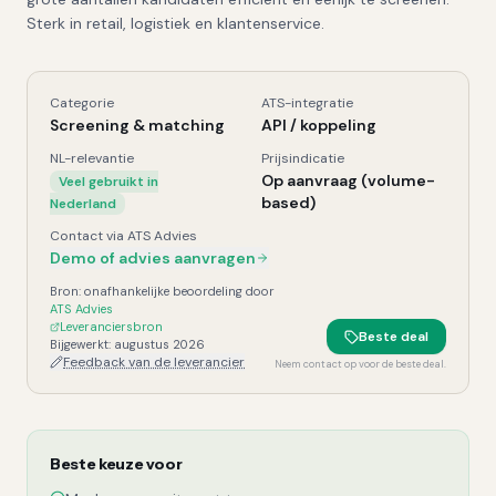
Sterk in retail, logistiek en klantenservice.
Categorie
ATS-integratie
Harver
, Kerngegevens
Screening & matching
API / koppeling
NL-relevantie
Prijsindicatie
Op aanvraag (volume-
Veel gebruikt in
based)
Nederland
Contact via ATS Advies
Demo of advies aanvragen
Bron: onafhankelijke beoordeling door
ATS Advies
Leveranciersbron
Beste deal
Bijgewerkt:
augustus 2026
Feedback van de leverancier
Neem contact op voor de beste deal.
Beste keuze voor