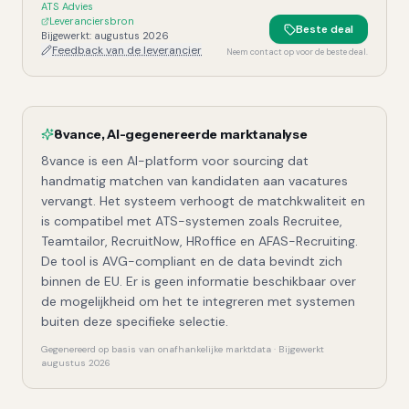
ATS Advies
Leveranciersbron
Beste deal
Bijgewerkt:
augustus 2026
Feedback van de leverancier
Neem contact op voor de beste deal.
8vance
,
AI-gegenereerde marktanalyse
8vance is een AI-platform voor sourcing dat
handmatig matchen van kandidaten aan vacatures
vervangt. Het systeem verhoogt de matchkwaliteit en
is compatibel met ATS-systemen zoals Recruitee,
Teamtailor, RecruitNow, HRoffice en AFAS-Recruiting.
De tool is AVG-compliant en de data bevindt zich
binnen de EU. Er is geen informatie beschikbaar over
de mogelijkheid om het te integreren met systemen
buiten deze specifieke selectie.
Gegenereerd op basis van onafhankelijke marktdata · Bijgewerkt
augustus 2026