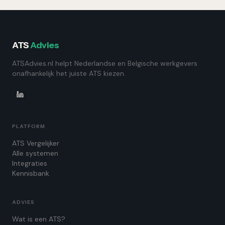
ATS
Advies
ATSAdvies.nl helpt Nederlandse en Belgische werkgevers
onafhankelijk het juiste ATS kiezen.
PLATFORM
ATS Vergelijker
Alle systemen
Integraties
Kennisbank
ADVIES
Wat is een ATS?