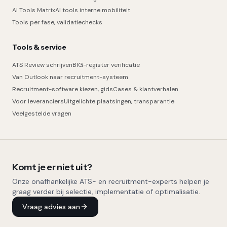
AI Tools Matrix
AI tools interne mobiliteit
Tools per fase, validatiechecks
Tools & service
ATS Review schrijven
BIG-register verificatie
Van Outlook naar recruitment-systeem
Recruitment-software kiezen, gids
Cases & klantverhalen
Voor leveranciers
Uitgelichte plaatsingen, transparantie
Veelgestelde vragen
Komt je er niet uit?
Onze onafhankelijke ATS- en recruitment-experts helpen je
graag verder bij selectie, implementatie of optimalisatie.
Vraag advies aan