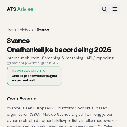
ATS
Advies
Home
AI-tools
8vance
8vance
Onafhankelijke beoordeling 2026
Interne mobiliteit ·
Screening & matching
·
API / koppeling
Laatst bijgewerkt:
augustus 2026
VOOR LEVERANCIERS
Unlock je showcase‑pagina
en potentieel!
Over
8vance
8vance is een Europees AI-platform voor skills-based
organiseren (SBO). Met de 8vance Digital Twin krijg je een
dynamisch, altijd actueel skills-profiel van elke medewerker,
opgebouwd uit werk, taken en samenwerkingen. De Talent-