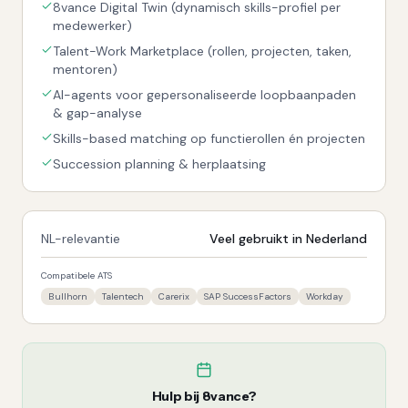
8vance Digital Twin (dynamisch skills-profiel per
medewerker)
Talent-Work Marketplace (rollen, projecten, taken,
mentoren)
AI-agents voor gepersonaliseerde loopbaanpaden
& gap-analyse
Skills-based matching op functierollen én projecten
Succession planning & herplaatsing
NL-relevantie
Veel gebruikt in Nederland
Compatibele ATS
Bullhorn
Talentech
Carerix
SAP SuccessFactors
Workday
Hulp bij
8vance
?