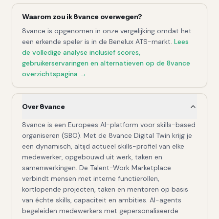
Waarom zou ik
8vance
overwegen?
8vance
is opgenomen in onze vergelijking omdat het
een erkende speler is in de Benelux ATS-markt.
Lees
de volledige
analyse
inclusief scores,
gebruikerservaringen en alternatieven op de
8vance
overzichtspagina →
Over 8vance
8vance is een Europees AI-platform voor skills-based
organiseren (SBO). Met de 8vance Digital Twin krijg je
een dynamisch, altijd actueel skills-profiel van elke
medewerker, opgebouwd uit werk, taken en
samenwerkingen. De Talent-Work Marketplace
verbindt mensen met interne functierollen,
kortlopende projecten, taken en mentoren op basis
van échte skills, capaciteit en ambities. AI-agents
begeleiden medewerkers met gepersonaliseerde