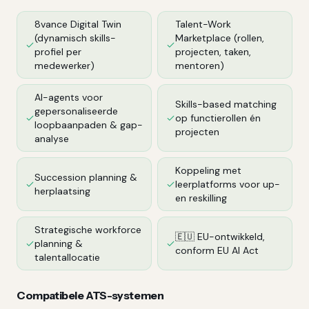
8vance Digital Twin
Talent-Work
(dynamisch skills-
Marketplace (rollen,
profiel per
projecten, taken,
medewerker)
mentoren)
AI-agents voor
Skills-based matching
gepersonaliseerde
op functierollen én
loopbaanpaden & gap-
projecten
analyse
Koppeling met
Succession planning &
leerplatforms voor up-
herplaatsing
en reskilling
Strategische workforce
🇪🇺 EU-ontwikkeld,
planning &
conform EU AI Act
talentallocatie
Compatibele ATS-systemen