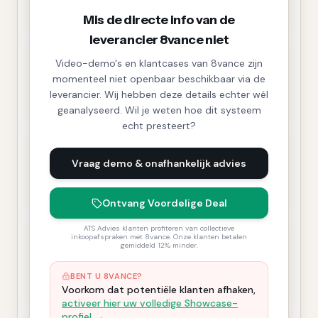
Mis de directe info van de
leverancier 8vance niet
Video-demo's en klantcases van 8vance zijn
momenteel niet openbaar beschikbaar via de
leverancier. Wij hebben deze details echter wél
geanalyseerd. Wil je weten hoe dit systeem
echt presteert?
Vraag demo & onafhankelijk advies
Ontvang Voordelige Deal
ATS Advies klanten profiteren van collectieve
inkoopafspraken met 8vance. Onze klanten betalen
gemiddeld 12% minder.
BENT U 8VANCE?
Voorkom dat potentiële klanten afhaken,
activeer hier uw volledige Showcase-
profiel →