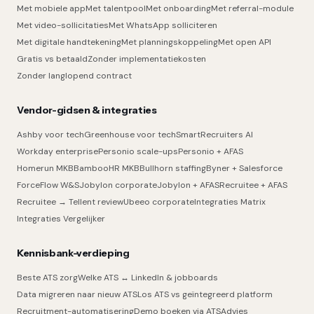
Met mobiele app
Met talentpool
Met onboarding
Met referral-module
Met video-sollicitaties
Met WhatsApp solliciteren
Met digitale handtekening
Met planningskoppeling
Met open API
Gratis vs betaald
Zonder implementatiekosten
Zonder langlopend contract
Vendor-gidsen & integraties
Ashby voor tech
Greenhouse voor tech
SmartRecruiters AI
Workday enterprise
Personio scale-ups
Personio + AFAS
Homerun MKB
BambooHR MKB
Bullhorn staffing
Byner + Salesforce
ForceFlow W&S
Jobylon corporate
Jobylon + AFAS
Recruitee + AFAS
Recruitee → Tellent review
Ubeeo corporate
Integraties Matrix
Integraties Vergelijker
Kennisbank-verdieping
Beste ATS zorg
Welke ATS ↔ LinkedIn & jobboards
Data migreren naar nieuw ATS
Los ATS vs geïntegreerd platform
Recruitment-automatisering
Demo boeken via ATSAdvies