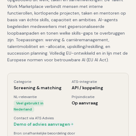
Work Marketplace verbindt mensen met interne
functierollen, kortlopende projecten, taken en mentoren op
basis van échte skills, capaciteit en ambities. AI-agents
begeleiden medewerkers met gepersonaliseerde
loopbaanpaden en tonen welke skills-gaps te overbruggen
zijn. Toepassingen: werving & carrièremanagement,
talentmobiliteit en -allocatie, upskilling/reskilling, en
succession planning. Volledig EU-ontwikkeld en in lijn met de
Europese normen voor betrouwbare AI (EU AI Act).
Categorie
ATS-integratie
8vance
, Kerngegevens
Screening & matching
API / koppeling
NL-relevantie
Prijsindicatie
Op aanvraag
Veel gebruikt in
Nederland
Contact via ATS Advies
Demo of advies aanvragen
Bron: onafhankelijke beoordeling door