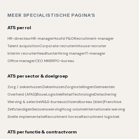
MEER SPECIALISTISCHE PAGINA'S
ATS per rol
HR-directeur
HR-manager
Hoofd P&O
Recruitment-manager
Talent acquisition
Corporate recruiter
Inhouse recruiter
Interim recruiter
Headhunter
Hiring manager
IT-manager
Office manager
CEO MKB
RPO-bureau
ATS per sector & doelgroep
Zorg / ziekenhuizen
Ziekenhuizen
Zorginstellingen
Gemeenten
Overheid (AFAS)
Bouw
Logistiek
Retail
Technologie
Detachering
Werving & selectie
W&S-bureaus
Uitzendbureau (klein)
Franchise
Zelfstandigen
Seizoenswerving
Hoog volume
Internationale werving
Snelle implementatie
Recruitment horeca
Recruitment logistiek
ATS per functie & contractvorm