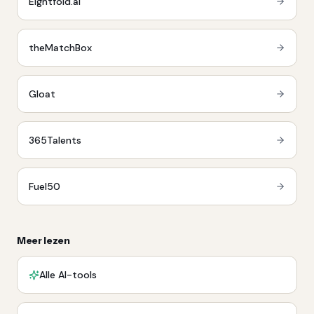
Eightfold.ai
theMatchBox
Gloat
365Talents
Fuel50
Meer lezen
Alle AI-tools