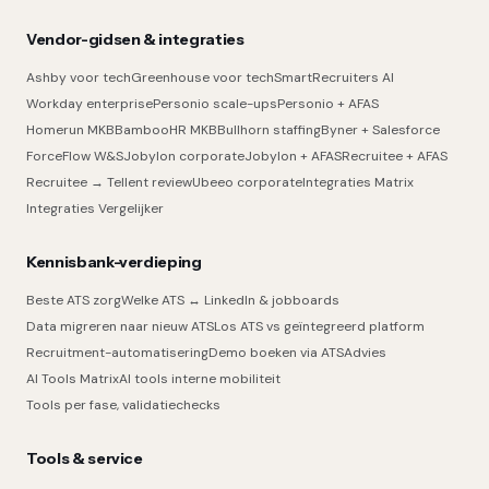
Vendor-gidsen & integraties
Ashby voor tech
Greenhouse voor tech
SmartRecruiters AI
Workday enterprise
Personio scale-ups
Personio + AFAS
Homerun MKB
BambooHR MKB
Bullhorn staffing
Byner + Salesforce
ForceFlow W&S
Jobylon corporate
Jobylon + AFAS
Recruitee + AFAS
Recruitee → Tellent review
Ubeeo corporate
Integraties Matrix
Integraties Vergelijker
Kennisbank-verdieping
Beste ATS zorg
Welke ATS ↔ LinkedIn & jobboards
Data migreren naar nieuw ATS
Los ATS vs geïntegreerd platform
Recruitment-automatisering
Demo boeken via ATSAdvies
AI Tools Matrix
AI tools interne mobiliteit
Tools per fase, validatiechecks
Tools & service