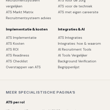
Recruitmentsysteem
ATS voor de zorg
vergelijken
ATS voor de techniek
ATS Markt Matrix
ATS met eigen careersite
Recruitmentsysteem advies
Implementatie & kosten
Integraties & AI
ATS Implementatie
ATS Integraties
ATS Kosten
Integraties: hoe & waarom
ATS ROI
AI Recruitment Tools
ATS Readiness
AI Tools Vergelijker
ATS Checklist
Background Verification
Overstappen van ATS
Begrippenlijst
MEER SPECIALISTISCHE PAGINA'S
ATS per rol