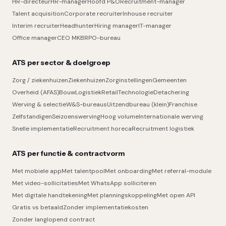
HR-directeur
HR-manager
Hoofd P&O
Recruitment-manager
Talent acquisition
Corporate recruiter
Inhouse recruiter
Interim recruiter
Headhunter
Hiring manager
IT-manager
Office manager
CEO MKB
RPO-bureau
ATS per sector & doelgroep
Zorg / ziekenhuizen
Ziekenhuizen
Zorginstellingen
Gemeenten
Overheid (AFAS)
Bouw
Logistiek
Retail
Technologie
Detachering
Werving & selectie
W&S-bureaus
Uitzendbureau (klein)
Franchise
Zelfstandigen
Seizoenswerving
Hoog volume
Internationale werving
Snelle implementatie
Recruitment horeca
Recruitment logistiek
ATS per functie & contractvorm
Met mobiele app
Met talentpool
Met onboarding
Met referral-module
Met video-sollicitaties
Met WhatsApp solliciteren
Met digitale handtekening
Met planningskoppeling
Met open API
Gratis vs betaald
Zonder implementatiekosten
Zonder langlopend contract