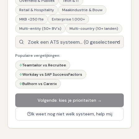
Overheid & Publiek
Tech & IT
Retail & Hospitality
Maakindustrie & Bouw
MKB <250 fte
Enterprise 1.000+
Multi-entity (50+ BV's)
Multi-country (10+ landen)
Populaire vergelijkingen:
Teamtailor vs Recruitee
Workday vs SAP SuccessFactors
Bullhorn vs Carerix
Volgende: kies je prioriteiten →
Ik weet nog niet welk systeem, help mij