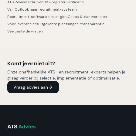
ATS Review schrijven
BIG-register verificatie
Van Outlook naar recruitment-systeem
Recruitment-software kiezen, gids
Cases & klantverhalen
Voor leveranciers
Uitgelichte plaatsingen, transparantie
Veelgestelde vragen
Komt je er niet uit?
Onze onafhankelijke ATS- en recruitment-experts helpen je
graag verder bij selectie, implementatie of optimalisatie.
Vraag advies aan
ATS
Advies