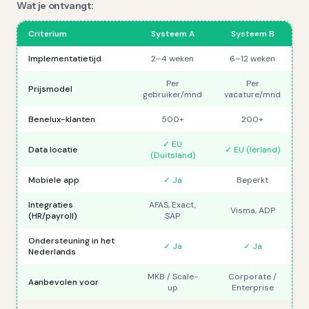
Wat je ontvangt:
Criterium
Systeem A
Systeem B
Voorbeeld
Implementatietijd
2–4 weken
6–12 weken
Per
Per
Prijsmodel
gebruiker/mnd
vacature/mnd
Benelux-klanten
500+
200+
✓ EU
Data locatie
✓ EU (Ierland)
(Duitsland)
Mobiele app
✓ Ja
Beperkt
Integraties
AFAS, Exact,
Visma, ADP
(HR/payroll)
SAP
Ondersteuning in het
✓ Ja
✓ Ja
Nederlands
MKB / Scale-
Corporate /
Aanbevolen voor
up
Enterprise