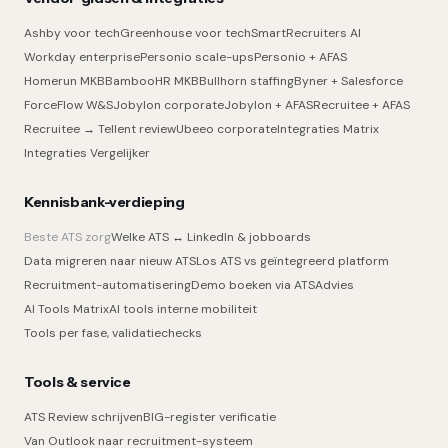
Ashby voor tech
Greenhouse voor tech
SmartRecruiters AI
Workday enterprise
Personio scale-ups
Personio + AFAS
Homerun MKB
BambooHR MKB
Bullhorn staffing
Byner + Salesforce
ForceFlow W&S
Jobylon corporate
Jobylon + AFAS
Recruitee + AFAS
Recruitee → Tellent review
Ubeeo corporate
Integraties Matrix
Integraties Vergelijker
Kennisbank-verdieping
Beste ATS zorg
Welke ATS ↔ LinkedIn & jobboards
Data migreren naar nieuw ATS
Los ATS vs geïntegreerd platform
Recruitment-automatisering
Demo boeken via ATSAdvies
AI Tools Matrix
AI tools interne mobiliteit
Tools per fase, validatiechecks
Tools & service
ATS Review schrijven
BIG-register verificatie
Van Outlook naar recruitment-systeem