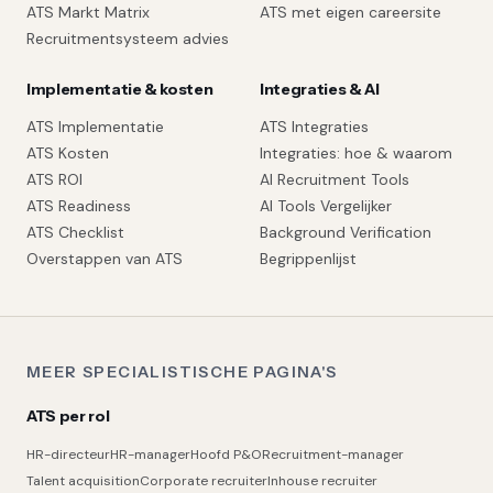
ATS Markt Matrix
ATS met eigen careersite
Recruitmentsysteem advies
Implementatie & kosten
Integraties & AI
ATS Implementatie
ATS Integraties
ATS Kosten
Integraties: hoe & waarom
ATS ROI
AI Recruitment Tools
ATS Readiness
AI Tools Vergelijker
ATS Checklist
Background Verification
Overstappen van ATS
Begrippenlijst
MEER SPECIALISTISCHE PAGINA'S
ATS per rol
HR-directeur
HR-manager
Hoofd P&O
Recruitment-manager
Talent acquisition
Corporate recruiter
Inhouse recruiter