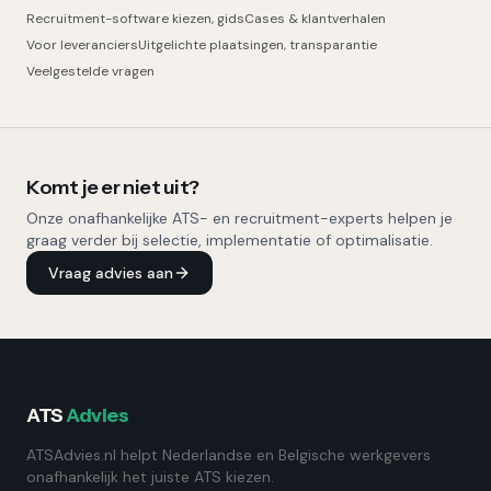
Recruitment-software kiezen, gids
Cases & klantverhalen
Voor leveranciers
Uitgelichte plaatsingen, transparantie
Veelgestelde vragen
Komt je er niet uit?
Onze onafhankelijke ATS- en recruitment-experts helpen je
graag verder bij selectie, implementatie of optimalisatie.
Vraag advies aan
ATS
Advies
ATSAdvies.nl helpt Nederlandse en Belgische werkgevers
onafhankelijk het juiste ATS kiezen.