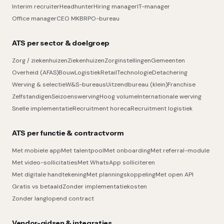
Interim recruiter
Headhunter
Hiring manager
IT-manager
Office manager
CEO MKB
RPO-bureau
ATS per sector & doelgroep
Zorg / ziekenhuizen
Ziekenhuizen
Zorginstellingen
Gemeenten
Overheid (AFAS)
Bouw
Logistiek
Retail
Technologie
Detachering
Werving & selectie
W&S-bureaus
Uitzendbureau (klein)
Franchise
Zelfstandigen
Seizoenswerving
Hoog volume
Internationale werving
Snelle implementatie
Recruitment horeca
Recruitment logistiek
ATS per functie & contractvorm
Met mobiele app
Met talentpool
Met onboarding
Met referral-module
Met video-sollicitaties
Met WhatsApp solliciteren
Met digitale handtekening
Met planningskoppeling
Met open API
Gratis vs betaald
Zonder implementatiekosten
Zonder langlopend contract
Vendor-gidsen & integraties