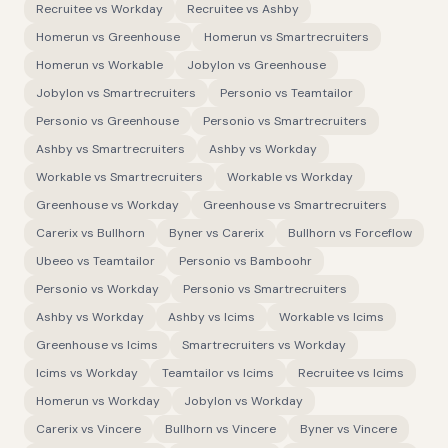
Recruitee
vs
Workday
Recruitee
vs
Ashby
Homerun
vs
Greenhouse
Homerun
vs
Smartrecruiters
Homerun
vs
Workable
Jobylon
vs
Greenhouse
Jobylon
vs
Smartrecruiters
Personio
vs
Teamtailor
Personio
vs
Greenhouse
Personio
vs
Smartrecruiters
Ashby
vs
Smartrecruiters
Ashby
vs
Workday
Workable
vs
Smartrecruiters
Workable
vs
Workday
Greenhouse
vs
Workday
Greenhouse
vs
Smartrecruiters
Carerix
vs
Bullhorn
Byner
vs
Carerix
Bullhorn
vs
Forceflow
Ubeeo
vs
Teamtailor
Personio
vs
Bamboohr
Personio
vs
Workday
Personio
vs
Smartrecruiters
Ashby
vs
Workday
Ashby
vs
Icims
Workable
vs
Icims
Greenhouse
vs
Icims
Smartrecruiters
vs
Workday
Icims
vs
Workday
Teamtailor
vs
Icims
Recruitee
vs
Icims
Homerun
vs
Workday
Jobylon
vs
Workday
Carerix
vs
Vincere
Bullhorn
vs
Vincere
Byner
vs
Vincere