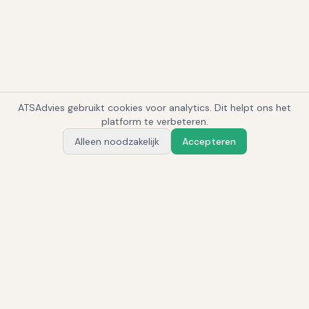
ATSAdvies gebruikt cookies voor analytics. Dit helpt ons het
1
platform te verbeteren.
Alleen noodzakelijk
Accepteren
Vraag Alex
Gerelateerde systemen
Workday Recruiting
Enterprise HCM
·
Niet beschikbaar in brondata (enterprise)
Bullhorn
Corporate + Staffing
·
Onbekend. De leverancier heeft een