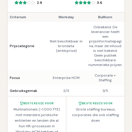
2.9
3.6
Criterium
Workday
Bullhorn
Onbekend. De
leverancier heeft
een
Niet beschikbaar in
prijsinformatiepagi
Prijscategorie
brondata
na, maar de inhoud
(enterprise)
is niet bekend.
Geen publiek
beschikbare
nummerieke prijzen.
Corporate +
Focus
Enterprise HCM
Staffing
Gebruiksgemak
2/5
3/5
BESTE KEUZE VOOR
BESTE KEUZE VOOR
Multinationals (>1.000 FTE)
Grote staffing bureaus,
met meerdere juridische
corporates die ook staffing
entiteiten en landen die al
doen
hun HR-processen in
Workday HCM hebben of