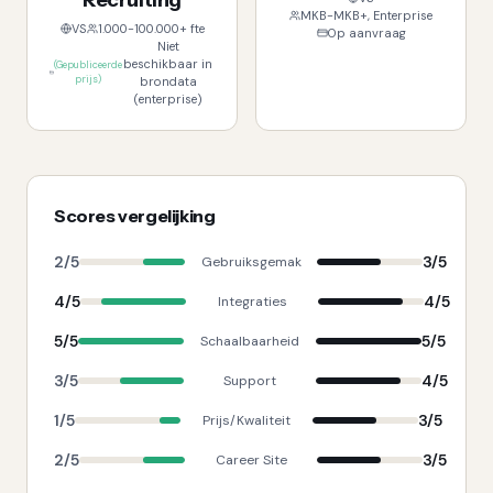
Recruiting
MKB-MKB+, Enterprise
VS
1.000-100.000+ fte
Op aanvraag
Niet
beschikbaar in
(
Gepubliceerde
prijs
)
brondata
(enterprise)
Scores vergelijking
2
/5
3
/5
Gebruiksgemak
4
/5
4
/5
Integraties
5
/5
5
/5
Schaalbaarheid
3
/5
4
/5
Support
1
/5
3
/5
Prijs/Kwaliteit
2
/5
3
/5
Career Site