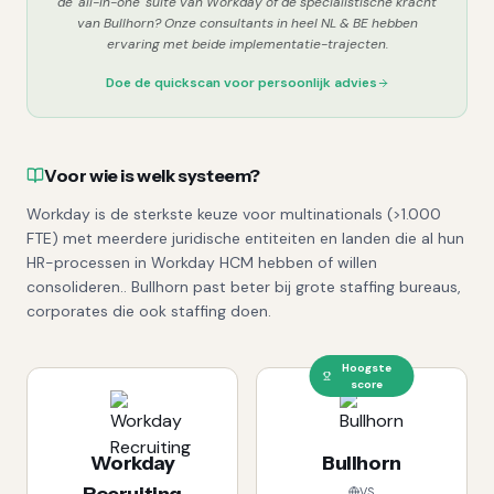
de 'all-in-one' suite van Workday of de specialistische kracht
van Bullhorn? Onze consultants in heel NL & BE hebben
ervaring met beide implementatie-trajecten.
Doe de quickscan voor persoonlijk advies
Voor wie is welk systeem?
Workday is de sterkste keuze voor multinationals (>1.000
FTE) met meerdere juridische entiteiten en landen die al hun
HR-processen in Workday HCM hebben of willen
consolideren.. Bullhorn past beter bij grote staffing bureaus,
corporates die ook staffing doen.
Hoogste
score
Workday
Bullhorn
VS