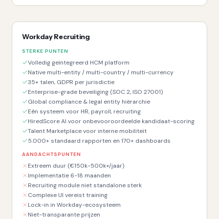
Workday Recruiting
STERKE PUNTEN
Volledig geïntegreerd HCM platform
Native multi-entity / multi-country / multi-currency
35+ talen, GDPR per jurisdictie
Enterprise-grade beveiliging (SOC 2, ISO 27001)
Global compliance & legal entity hiërarchie
Eén systeem voor HR, payroll, recruiting
HiredScore AI voor onbevooroordeelde kandidaat-scoring
Talent Marketplace voor interne mobiliteit
5.000+ standaard rapporten en 170+ dashboards
AANDACHTSPUNTEN
Extreem duur (€150k-500k+/jaar)
Implementatie 6-18 maanden
Recruiting module niet standalone sterk
Complexe UI vereist training
Lock-in in Workday-ecosysteem
Niet-transparante prijzen