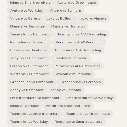
Icims
vs
Smartrecruiters
Avature
vs
Greenhouse
Avature
vs
Workday
Vincere
vs
Bullhorn
Vincere
vs
Carerix
Loxo
vs
Bullhorn
Loxo
vs
Vincere
Manatal
vs
Recruitee
Manatal
vs
Homerun
Teamtailor
vs
Bamboohr
Teamtailor
vs
AFAS Recruiting
Recruitee
vs
Bamboohr
Recruitee
vs
AFAS Recruiting
Homerun
vs
Bamboohr
Homerun
vs
AFAS Recruiting
Jobylon
vs
Bamboohr
Jobylon
vs
Personio
Personio
vs
Bamboohr
Personio
vs
AFAS Recruiting
Workable
vs
Bamboohr
Workable
vs
Personio
Greenhouse
vs
Bamboohr
Greenhouse
vs
Personio
Ashby
vs
Bamboohr
Ashby
vs
Personio
Smartrecruiters
vs
Bamboohr
Smartrecruiters
vs
Workday
Icims
vs
Workday
Avature
vs
Smartrecruiters
Teamtailor
vs
Smartrecruiters
Teamtailor
vs
Greenhouse
Teamtailor
vs
Workday
Recruitee
vs
Smartrecruiters