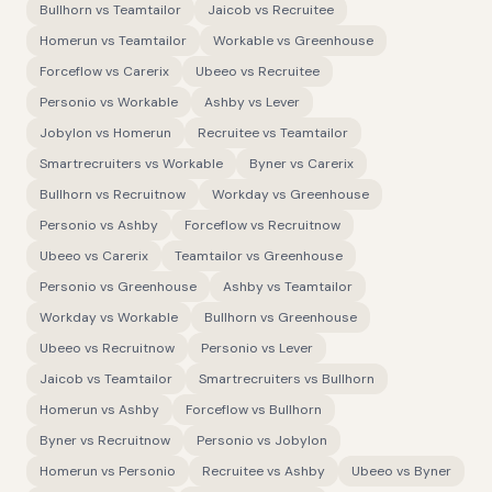
Bullhorn
vs
Teamtailor
Jaicob
vs
Recruitee
Homerun
vs
Teamtailor
Workable
vs
Greenhouse
Forceflow
vs
Carerix
Ubeeo
vs
Recruitee
Personio
vs
Workable
Ashby
vs
Lever
Jobylon
vs
Homerun
Recruitee
vs
Teamtailor
Smartrecruiters
vs
Workable
Byner
vs
Carerix
Bullhorn
vs
Recruitnow
Workday
vs
Greenhouse
Personio
vs
Ashby
Forceflow
vs
Recruitnow
Ubeeo
vs
Carerix
Teamtailor
vs
Greenhouse
Personio
vs
Greenhouse
Ashby
vs
Teamtailor
Workday
vs
Workable
Bullhorn
vs
Greenhouse
Ubeeo
vs
Recruitnow
Personio
vs
Lever
Jaicob
vs
Teamtailor
Smartrecruiters
vs
Bullhorn
Homerun
vs
Ashby
Forceflow
vs
Bullhorn
Byner
vs
Recruitnow
Personio
vs
Jobylon
Homerun
vs
Personio
Recruitee
vs
Ashby
Ubeeo
vs
Byner