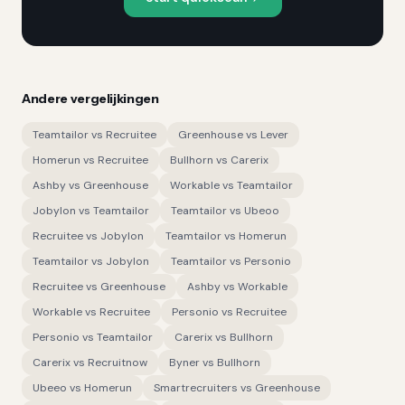
Andere vergelijkingen
Teamtailor
vs
Recruitee
Greenhouse
vs
Lever
Homerun
vs
Recruitee
Bullhorn
vs
Carerix
Ashby
vs
Greenhouse
Workable
vs
Teamtailor
Jobylon
vs
Teamtailor
Teamtailor
vs
Ubeoo
Recruitee
vs
Jobylon
Teamtailor
vs
Homerun
Teamtailor
vs
Jobylon
Teamtailor
vs
Personio
Recruitee
vs
Greenhouse
Ashby
vs
Workable
Workable
vs
Recruitee
Personio
vs
Recruitee
Personio
vs
Teamtailor
Carerix
vs
Bullhorn
Carerix
vs
Recruitnow
Byner
vs
Bullhorn
Ubeeo
vs
Homerun
Smartrecruiters
vs
Greenhouse