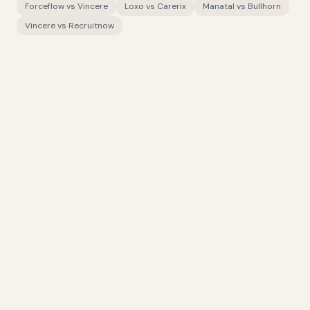
Forceflow
vs
Vincere
Loxo
vs
Carerix
Manatal
vs
Bullhorn
Vincere
vs
Recruitnow