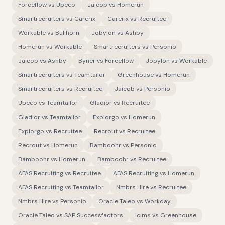
Forceflow
vs
Ubeeo
Jaicob
vs
Homerun
Smartrecruiters
vs
Carerix
Carerix
vs
Recruitee
Workable
vs
Bullhorn
Jobylon
vs
Ashby
Homerun
vs
Workable
Smartrecruiters
vs
Personio
Jaicob
vs
Ashby
Byner
vs
Forceflow
Jobylon
vs
Workable
Smartrecruiters
vs
Teamtailor
Greenhouse
vs
Homerun
Smartrecruiters
vs
Recruitee
Jaicob
vs
Personio
Ubeeo
vs
Teamtailor
Gladior
vs
Recruitee
Gladior
vs
Teamtailor
Explorgo
vs
Homerun
Explorgo
vs
Recruitee
Recrout
vs
Recruitee
Recrout
vs
Homerun
Bamboohr
vs
Personio
Bamboohr
vs
Homerun
Bamboohr
vs
Recruitee
AFAS Recruiting
vs
Recruitee
AFAS Recruiting
vs
Homerun
AFAS Recruiting
vs
Teamtailor
Nmbrs Hire
vs
Recruitee
Nmbrs Hire
vs
Personio
Oracle Taleo
vs
Workday
Oracle Taleo
vs
SAP Successfactors
Icims
vs
Greenhouse