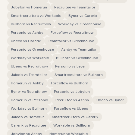
Jobylon
vs
Homerun
Recruitee
vs
Teamtailor
Smartrecruiters
vs
Workable
Byner
vs
Carerix
Bullhorn
vs
Recruitnow
Workday
vs
Greenhouse
Personio
vs
Ashby
Forceflow
vs
Recruitnow
Ubeeo
vs
Carerix
Teamtailor
vs
Greenhouse
Personio
vs
Greenhouse
Ashby
vs
Teamtailor
Workday
vs
Workable
Bullhorn
vs
Greenhouse
Ubeeo
vs
Recruitnow
Personio
vs
Lever
Jaicob
vs
Teamtailor
Smartrecruiters
vs
Bullhorn
Homerun
vs
Ashby
Forceflow
vs
Bullhorn
Byner
vs
Recruitnow
Personio
vs
Jobylon
Homerun
vs
Personio
Recruitee
vs
Ashby
Ubeeo
vs
Byner
Workday
vs
Bullhorn
Forceflow
vs
Ubeeo
Jaicob
vs
Homerun
Smartrecruiters
vs
Carerix
Carerix
vs
Recruitee
Workable
vs
Bullhorn
Jobylon
vs
Ashby
Homerun
vs
Workable