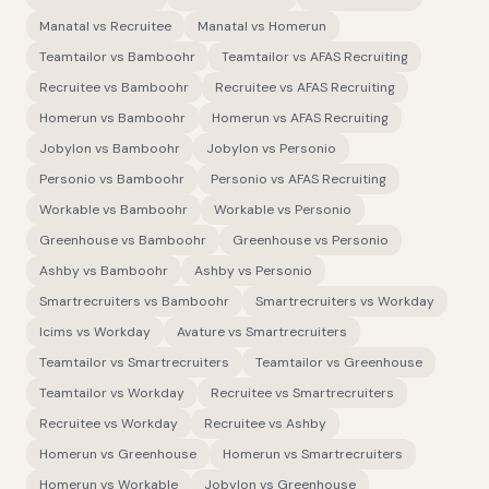
Manatal
vs
Recruitee
Manatal
vs
Homerun
Teamtailor
vs
Bamboohr
Teamtailor
vs
AFAS Recruiting
Recruitee
vs
Bamboohr
Recruitee
vs
AFAS Recruiting
Homerun
vs
Bamboohr
Homerun
vs
AFAS Recruiting
Jobylon
vs
Bamboohr
Jobylon
vs
Personio
Personio
vs
Bamboohr
Personio
vs
AFAS Recruiting
Workable
vs
Bamboohr
Workable
vs
Personio
Greenhouse
vs
Bamboohr
Greenhouse
vs
Personio
Ashby
vs
Bamboohr
Ashby
vs
Personio
Smartrecruiters
vs
Bamboohr
Smartrecruiters
vs
Workday
Icims
vs
Workday
Avature
vs
Smartrecruiters
Teamtailor
vs
Smartrecruiters
Teamtailor
vs
Greenhouse
Teamtailor
vs
Workday
Recruitee
vs
Smartrecruiters
Recruitee
vs
Workday
Recruitee
vs
Ashby
Homerun
vs
Greenhouse
Homerun
vs
Smartrecruiters
Homerun
vs
Workable
Jobylon
vs
Greenhouse