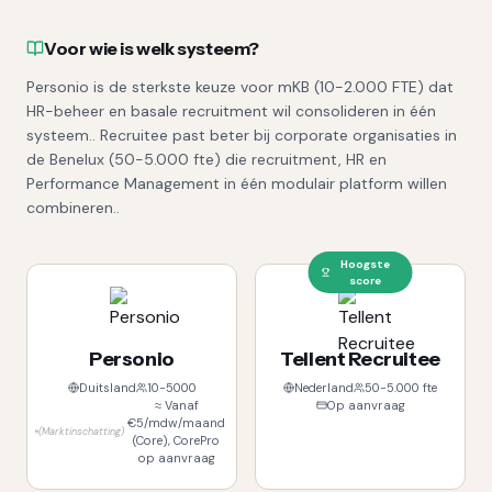
Voor wie is welk systeem?
Personio is de sterkste keuze voor mKB (10-2.000 FTE) dat
HR-beheer en basale recruitment wil consolideren in één
systeem.. Recruitee past beter bij corporate organisaties in
de Benelux (50-5.000 fte) die recruitment, HR en
Performance Management in één modulair platform willen
combineren..
Hoogste
score
Personio
Tellent Recruitee
Duitsland
10-5000
Nederland
50-5.000 fte
≈ Vanaf
Op aanvraag
€5/mdw/maand
(
Marktinschatting
)
(Core), CorePro
op aanvraag