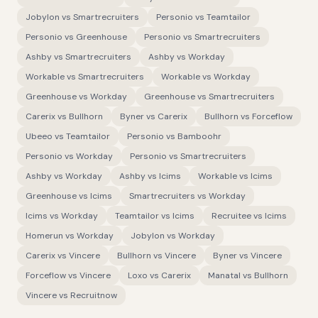
Jobylon
vs
Smartrecruiters
Personio
vs
Teamtailor
Personio
vs
Greenhouse
Personio
vs
Smartrecruiters
Ashby
vs
Smartrecruiters
Ashby
vs
Workday
Workable
vs
Smartrecruiters
Workable
vs
Workday
Greenhouse
vs
Workday
Greenhouse
vs
Smartrecruiters
Carerix
vs
Bullhorn
Byner
vs
Carerix
Bullhorn
vs
Forceflow
Ubeeo
vs
Teamtailor
Personio
vs
Bamboohr
Personio
vs
Workday
Personio
vs
Smartrecruiters
Ashby
vs
Workday
Ashby
vs
Icims
Workable
vs
Icims
Greenhouse
vs
Icims
Smartrecruiters
vs
Workday
Icims
vs
Workday
Teamtailor
vs
Icims
Recruitee
vs
Icims
Homerun
vs
Workday
Jobylon
vs
Workday
Carerix
vs
Vincere
Bullhorn
vs
Vincere
Byner
vs
Vincere
Forceflow
vs
Vincere
Loxo
vs
Carerix
Manatal
vs
Bullhorn
Vincere
vs
Recruitnow