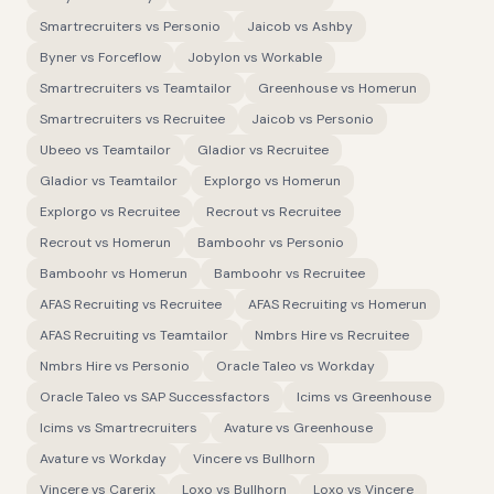
Smartrecruiters
vs
Personio
Jaicob
vs
Ashby
Byner
vs
Forceflow
Jobylon
vs
Workable
Smartrecruiters
vs
Teamtailor
Greenhouse
vs
Homerun
Smartrecruiters
vs
Recruitee
Jaicob
vs
Personio
Ubeeo
vs
Teamtailor
Gladior
vs
Recruitee
Gladior
vs
Teamtailor
Explorgo
vs
Homerun
Explorgo
vs
Recruitee
Recrout
vs
Recruitee
Recrout
vs
Homerun
Bamboohr
vs
Personio
Bamboohr
vs
Homerun
Bamboohr
vs
Recruitee
AFAS Recruiting
vs
Recruitee
AFAS Recruiting
vs
Homerun
AFAS Recruiting
vs
Teamtailor
Nmbrs Hire
vs
Recruitee
Nmbrs Hire
vs
Personio
Oracle Taleo
vs
Workday
Oracle Taleo
vs
SAP Successfactors
Icims
vs
Greenhouse
Icims
vs
Smartrecruiters
Avature
vs
Greenhouse
Avature
vs
Workday
Vincere
vs
Bullhorn
Vincere
vs
Carerix
Loxo
vs
Bullhorn
Loxo
vs
Vincere