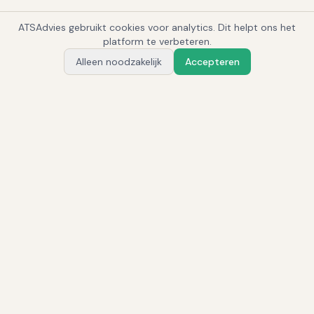
ATSAdvies gebruikt cookies voor analytics. Dit helpt ons het
1
platform te verbeteren.
Alleen noodzakelijk
Accepteren
Vraag Alex
Gerelateerde systemen
Personio
HR Suite
·
Vanaf ~€5/mdw/maand (Core), CorePro op aanvraag
Tellent Recruitee
Corporate
·
Op aanvraag
Teamtailor
Corporate
·
Onbekend