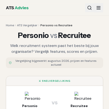
ATS
Advies
Home
ATS Vergelijker
Personio vs Recruitee
Personio
vs
Recruitee
Welk recruitment systeem past het beste bij jouw
organisatie? Vergelijk features, scores en prijzen.
Vergelijking bijgewerkt:
augustus 2026
, prijzen en features
actueel
⚔️ SNELVERGELIJKING
vs
Personio
Recruitee