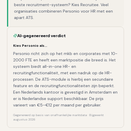
beste recruitment-systeem? Kies Recruitee. Veel
organisaties combineren Personio voor HR met een
apart ATS.
AI-gegenereerd verdict
Kies
Personio
als…
Personio richt zich op het mkb en corporates met 10-
2000 FTE en heeft een marktpositie die breed is. Het
systeem biedt all-in-one HR- en
recruitingfunctionaliteit, met een nadruk op de HR-
processen. De ATS-module is hierbij een secundaire
feature en de recruitingfunctionaliteiten zijn beperkt.
Een Nederlands kantoor is gevestigd in Amsterdam en
er is Nederlandse support beschikbaar. De prijs
varieert van €5–€12 per maand per gebruiker.
Gegenereerd op basis van onafhankelijke marktdata · Bijgewerkt
augustus 2026