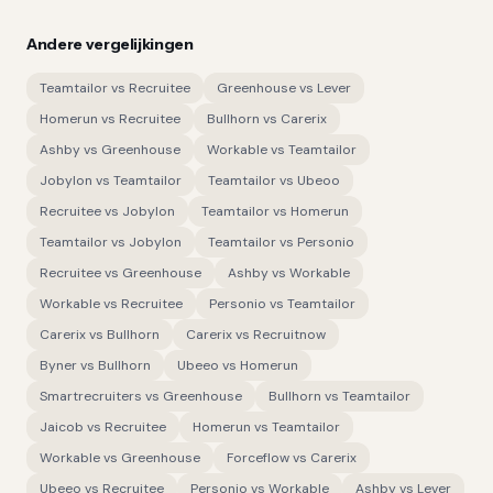
Andere vergelijkingen
Teamtailor
vs
Recruitee
Greenhouse
vs
Lever
Homerun
vs
Recruitee
Bullhorn
vs
Carerix
Ashby
vs
Greenhouse
Workable
vs
Teamtailor
Jobylon
vs
Teamtailor
Teamtailor
vs
Ubeoo
Recruitee
vs
Jobylon
Teamtailor
vs
Homerun
Teamtailor
vs
Jobylon
Teamtailor
vs
Personio
Recruitee
vs
Greenhouse
Ashby
vs
Workable
Workable
vs
Recruitee
Personio
vs
Teamtailor
Carerix
vs
Bullhorn
Carerix
vs
Recruitnow
Byner
vs
Bullhorn
Ubeeo
vs
Homerun
Smartrecruiters
vs
Greenhouse
Bullhorn
vs
Teamtailor
Jaicob
vs
Recruitee
Homerun
vs
Teamtailor
Workable
vs
Greenhouse
Forceflow
vs
Carerix
Ubeeo
vs
Recruitee
Personio
vs
Workable
Ashby
vs
Lever