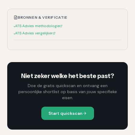
BRONNEN & VERIFICATIE
ATS Advies methodologie
•
ATS Advies vergelijker
•
Niet zeker welke het beste past?
Doe de gratis quickscan en ontvang een
persoonlijke shortlist op basis van jouw specifieke
eisen.
Start quickscan