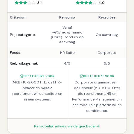
3.1
4.0
Criterium
Personio
Recruitee
Vanaf
~€5/mdw/maand
Prijscategorie
Op aanvraag
(Core), CorePro op
aanvraag
Focus
HR Suite
Corporate
Gebruiksgemak
4/5
5/5
BESTE KEUZE VOOR
BESTE KEUZE VOOR
MKB (10-2.000 FTE) dat HR-
Corporate organisaties in
beheer en basale
de Benelux (50-5.000 fte)
recruitment wil consolideren
die recruitment, HR en
in één systeem.
Performance Management in
één modulair platform willen
combineren.
Persoonlijk advies via de quickscan