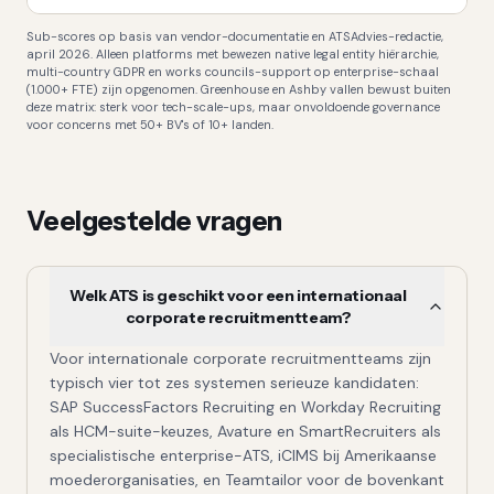
Sub-scores op basis van vendor-documentatie en ATSAdvies-redactie,
april 2026. Alleen platforms met bewezen native legal entity hiërarchie,
multi-country GDPR en works councils-support op enterprise-schaal
(1.000+ FTE) zijn opgenomen. Greenhouse en Ashby vallen bewust buiten
deze matrix: sterk voor tech-scale-ups, maar onvoldoende governance
voor concerns met 50+ BV's of 10+ landen.
Veelgestelde vragen
Welk ATS is geschikt voor een internationaal
corporate recruitmentteam?
Voor internationale corporate recruitmentteams zijn
typisch vier tot zes systemen serieuze kandidaten:
SAP SuccessFactors Recruiting en Workday Recruiting
als HCM-suite-keuzes, Avature en SmartRecruiters als
specialistische enterprise-ATS, iCIMS bij Amerikaanse
moederorganisaties, en Teamtailor voor de bovenkant