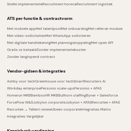
Snelle implementatie
Recruitment horeca
Recruitment logistiek
ATS per functie & contractvorm
Met mobiele app
Met talentpool
Met onboarding
Met referral-module
Met video-sollicitaties
Met WhatsApp solliciteren
Met digitale handtekening
Met planningskoppeling
Met open API
Gratis vs betaald
Zonder implementatiekosten
Zonder langlopend contract
Vendor-gidsen & integraties
Ashby voor tech
Greenhouse voor tech
SmartRecruiters AI
Workday enterprise
Personio scale-ups
Personio + AFAS
Homerun MKB
BambooHR MKB
Bullhorn staffing
Byner + Salesforce
ForceFlow W&S
Jobylon corporate
Jobylon + AFAS
Recruitee + AFAS
Recruitee → Tellent review
Ubeeo corporate
Integraties Matrix
Integraties Vergelijker
Kennisbank-verdieping