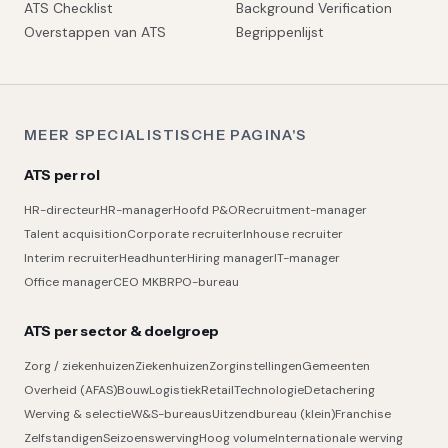
ATS Checklist
Background Verification
Overstappen van ATS
Begrippenlijst
MEER SPECIALISTISCHE PAGINA'S
ATS per rol
HR-directeur
HR-manager
Hoofd P&O
Recruitment-manager
Talent acquisition
Corporate recruiter
Inhouse recruiter
Interim recruiter
Headhunter
Hiring manager
IT-manager
Office manager
CEO MKB
RPO-bureau
ATS per sector & doelgroep
Zorg / ziekenhuizen
Ziekenhuizen
Zorginstellingen
Gemeenten
Overheid (AFAS)
Bouw
Logistiek
Retail
Technologie
Detachering
Werving & selectie
W&S-bureaus
Uitzendbureau (klein)
Franchise
Zelfstandigen
Seizoenswerving
Hoog volume
Internationale werving