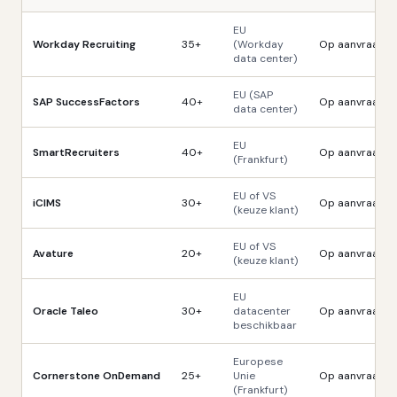
EU
Workday Recruiting
35+
(Workday
Op aanvraag (e
data center)
EU (SAP
SAP SuccessFactors
40+
Op aanvraag (e
data center)
EU
SmartRecruiters
40+
Op aanvraag (e
(Frankfurt)
EU of VS
iCIMS
30+
Op aanvraag (e
(keuze klant)
EU of VS
Avature
20+
Op aanvraag (e
(keuze klant)
EU
Oracle Taleo
30+
datacenter
Op aanvraag (e
beschikbaar
Europese
Cornerstone OnDemand
25+
Unie
Op aanvraag (e
(Frankfurt)