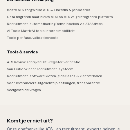
Beste ATS zorg
Welke ATS ↔ LinkedIn & jobboards
Data migreren naar nieuw ATS
Los ATS vs geïntegreerd platform
Recruitment-automatisering
Demo boeken via ATSAdvies
AI Tools Matrix
AI tools interne mobiliteit
Tools per fase, validatiechecks
Tools & service
ATS Review schrijven
BIG-register verificatie
Van Outlook naar recruitment-systeem
Recruitment-software kiezen, gids
Cases & klantverhalen
Voor leveranciers
Uitgelichte plaatsingen, transparantie
Veelgestelde vragen
Komt je er niet uit?
Onze onafhankelijke ATS- en recruitment-experts helpen je