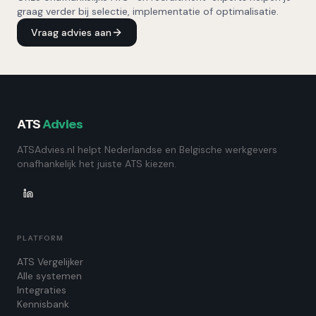
graag verder bij selectie, implementatie of optimalisatie.
Vraag advies aan
ATS
Advies
ATSAdvies.nl helpt Nederlandse en Belgische werkgevers
onafhankelijk het juiste ATS kiezen.
PLATFORM
ATS Vergelijker
Alle systemen
Integraties
Kennisbank