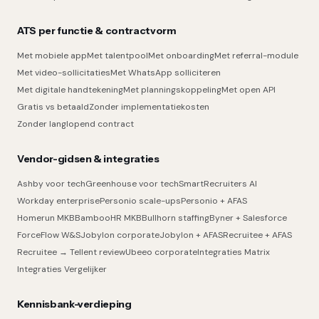
ATS per functie & contractvorm
Met mobiele app
Met talentpool
Met onboarding
Met referral-module
Met video-sollicitaties
Met WhatsApp solliciteren
Met digitale handtekening
Met planningskoppeling
Met open API
Gratis vs betaald
Zonder implementatiekosten
Zonder langlopend contract
Vendor-gidsen & integraties
Ashby voor tech
Greenhouse voor tech
SmartRecruiters AI
Workday enterprise
Personio scale-ups
Personio + AFAS
Homerun MKB
BambooHR MKB
Bullhorn staffing
Byner + Salesforce
ForceFlow W&S
Jobylon corporate
Jobylon + AFAS
Recruitee + AFAS
Recruitee → Tellent review
Ubeeo corporate
Integraties Matrix
Integraties Vergelijker
Kennisbank-verdieping