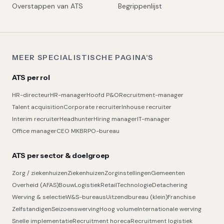
Overstappen van ATS
Begrippenlijst
MEER SPECIALISTISCHE PAGINA'S
ATS per rol
HR-directeur
HR-manager
Hoofd P&O
Recruitment-manager
Talent acquisition
Corporate recruiter
Inhouse recruiter
Interim recruiter
Headhunter
Hiring manager
IT-manager
Office manager
CEO MKB
RPO-bureau
ATS per sector & doelgroep
Zorg / ziekenhuizen
Ziekenhuizen
Zorginstellingen
Gemeenten
Overheid (AFAS)
Bouw
Logistiek
Retail
Technologie
Detachering
Werving & selectie
W&S-bureaus
Uitzendbureau (klein)
Franchise
Zelfstandigen
Seizoenswerving
Hoog volume
Internationale werving
Snelle implementatie
Recruitment horeca
Recruitment logistiek