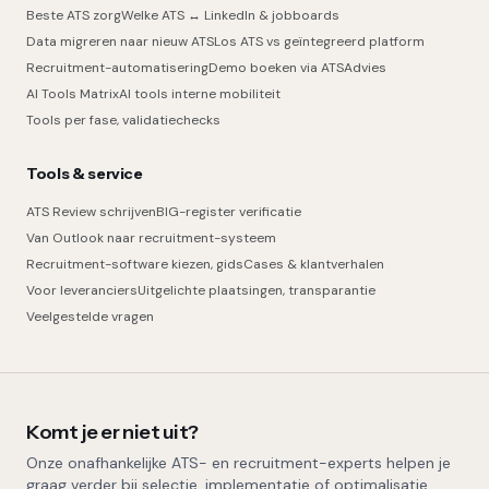
Beste ATS zorg
Welke ATS ↔ LinkedIn & jobboards
Data migreren naar nieuw ATS
Los ATS vs geïntegreerd platform
Recruitment-automatisering
Demo boeken via ATSAdvies
AI Tools Matrix
AI tools interne mobiliteit
Tools per fase, validatiechecks
Tools & service
ATS Review schrijven
BIG-register verificatie
Van Outlook naar recruitment-systeem
Recruitment-software kiezen, gids
Cases & klantverhalen
Voor leveranciers
Uitgelichte plaatsingen, transparantie
Veelgestelde vragen
Komt je er niet uit?
Onze onafhankelijke ATS- en recruitment-experts helpen je
graag verder bij selectie, implementatie of optimalisatie.