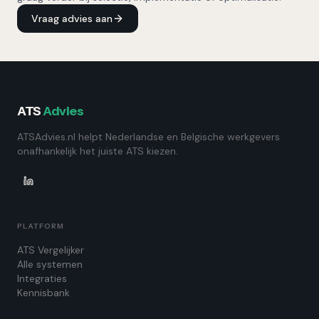
Vraag advies aan
ATS
Advies
ATSAdvies.nl helpt Nederlandse en Belgische werkgevers
onafhankelijk het juiste ATS kiezen.
PLATFORM
ATS Vergelijker
Alle systemen
Integraties
Kennisbank