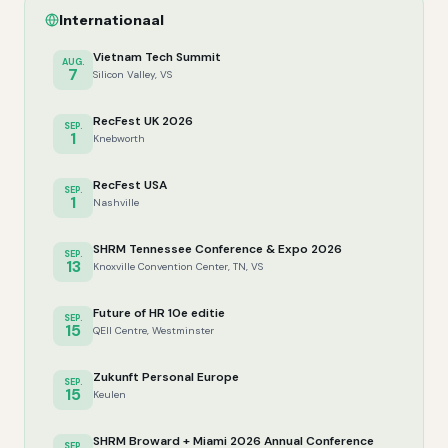
Internationaal
Vietnam Tech Summit
AUG.
7
Silicon Valley, VS
RecFest UK 2026
SEP.
1
Knebworth
RecFest USA
SEP.
1
Nashville
SHRM Tennessee Conference & Expo 2026
SEP.
13
Knoxville Convention Center, TN, VS
Future of HR 10e editie
SEP.
15
QEII Centre, Westminster
Zukunft Personal Europe
SEP.
15
Keulen
SHRM Broward + Miami 2026 Annual Conference
SEP.