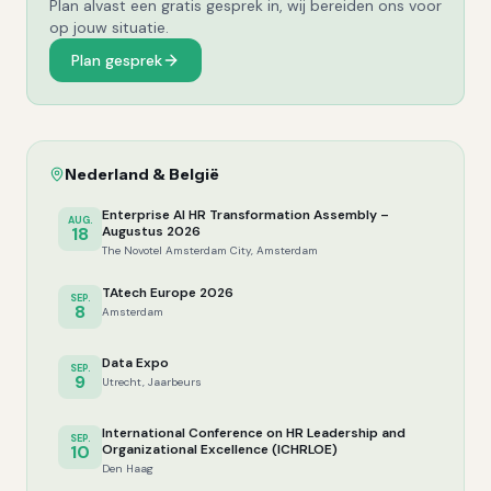
Plan alvast een gratis gesprek in, wij bereiden ons voor
op jouw situatie.
Plan gesprek
Nederland & België
Enterprise AI HR Transformation Assembly –
AUG.
18
Augustus 2026
The Novotel Amsterdam City, Amsterdam
TAtech Europe 2026
SEP.
8
Amsterdam
Data Expo
SEP.
9
Utrecht, Jaarbeurs
International Conference on HR Leadership and
SEP.
10
Organizational Excellence (ICHRLOE)
Den Haag