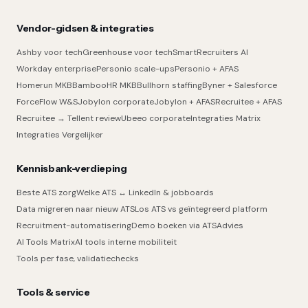
Vendor-gidsen & integraties
Ashby voor tech
Greenhouse voor tech
SmartRecruiters AI
Workday enterprise
Personio scale-ups
Personio + AFAS
Homerun MKB
BambooHR MKB
Bullhorn staffing
Byner + Salesforce
ForceFlow W&S
Jobylon corporate
Jobylon + AFAS
Recruitee + AFAS
Recruitee → Tellent review
Ubeeo corporate
Integraties Matrix
Integraties Vergelijker
Kennisbank-verdieping
Beste ATS zorg
Welke ATS ↔ LinkedIn & jobboards
Data migreren naar nieuw ATS
Los ATS vs geïntegreerd platform
Recruitment-automatisering
Demo boeken via ATSAdvies
AI Tools Matrix
AI tools interne mobiliteit
Tools per fase, validatiechecks
Tools & service