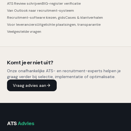
ATS Review schrijven
BIG-register verificatie
Van Outlook naar recruitment-systeem
Recruitment-software kiezen, gids
Cases & klantverhalen
Voor leveranciers
Uitgelichte plaatsingen, transparantie
Veelgestelde vragen
Komt je er niet uit?
Onze onafhankelijke ATS- en recruitment-experts helpen je
graag verder bij selectie, implementatie of optimalisatie.
Vraag advies aan
ATS
Advies