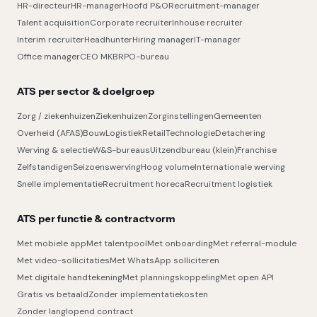
HR-directeur
HR-manager
Hoofd P&O
Recruitment-manager
Talent acquisition
Corporate recruiter
Inhouse recruiter
Interim recruiter
Headhunter
Hiring manager
IT-manager
Office manager
CEO MKB
RPO-bureau
ATS per sector & doelgroep
Zorg / ziekenhuizen
Ziekenhuizen
Zorginstellingen
Gemeenten
Overheid (AFAS)
Bouw
Logistiek
Retail
Technologie
Detachering
Werving & selectie
W&S-bureaus
Uitzendbureau (klein)
Franchise
Zelfstandigen
Seizoenswerving
Hoog volume
Internationale werving
Snelle implementatie
Recruitment horeca
Recruitment logistiek
ATS per functie & contractvorm
Met mobiele app
Met talentpool
Met onboarding
Met referral-module
Met video-sollicitaties
Met WhatsApp solliciteren
Met digitale handtekening
Met planningskoppeling
Met open API
Gratis vs betaald
Zonder implementatiekosten
Zonder langlopend contract