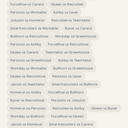
Forceflow
vs
Carerix
Ubeeo
vs
Recruitee
Personio
vs
Workable
Ashby
vs
Lever
Jobylon
vs
Homerun
Recruitee
vs
Teamtailor
Smartrecruiters
vs
Workable
Byner
vs
Carerix
Bullhorn
vs
Recruitnow
Workday
vs
Greenhouse
Personio
vs
Ashby
Forceflow
vs
Recruitnow
Ubeeo
vs
Carerix
Teamtailor
vs
Greenhouse
Personio
vs
Greenhouse
Ashby
vs
Teamtailor
Workday
vs
Workable
Bullhorn
vs
Greenhouse
Ubeeo
vs
Recruitnow
Personio
vs
Lever
Jaicob
vs
Teamtailor
Smartrecruiters
vs
Bullhorn
Homerun
vs
Ashby
Forceflow
vs
Bullhorn
Byner
vs
Recruitnow
Personio
vs
Jobylon
Homerun
vs
Personio
Recruitee
vs
Ashby
Ubeeo
vs
Byner
Workday
vs
Bullhorn
Forceflow
vs
Ubeeo
Jaicob
vs
Homerun
Smartrecruiters
vs
Carerix