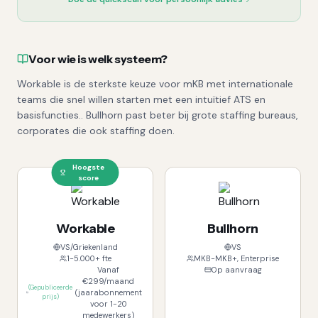
Voor wie is welk systeem?
Workable is de sterkste keuze voor mKB met internationale
teams die snel willen starten met een intuïtief ATS en
basisfuncties.. Bullhorn past beter bij grote staffing bureaus,
corporates die ook staffing doen.
Hoogste
score
Workable
Bullhorn
VS/Griekenland
VS
1-5.000+ fte
MKB-MKB+, Enterprise
Vanaf
Op aanvraag
€299/maand
(
Gepubliceerde
(jaarabonnement
prijs
)
voor 1-20
medewerkers)