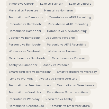
Vincere
vs
Carerix
Loxo
vs
Bullhorn
Loxo
vs
Vincere
Manatal
vs
Recruitee
Manatal
vs
Homerun
Teamtailor
vs
Bamboohr
Teamtailor
vs
AFAS Recruiting
Recruitee
vs
Bamboohr
Recruitee
vs
AFAS Recruiting
Homerun
vs
Bamboohr
Homerun
vs
AFAS Recruiting
Jobylon
vs
Bamboohr
Jobylon
vs
Personio
Personio
vs
Bamboohr
Personio
vs
AFAS Recruiting
Workable
vs
Bamboohr
Workable
vs
Personio
Greenhouse
vs
Bamboohr
Greenhouse
vs
Personio
Ashby
vs
Bamboohr
Ashby
vs
Personio
Smartrecruiters
vs
Bamboohr
Smartrecruiters
vs
Workday
Icims
vs
Workday
Avature
vs
Smartrecruiters
Teamtailor
vs
Smartrecruiters
Teamtailor
vs
Greenhouse
Teamtailor
vs
Workday
Recruitee
vs
Smartrecruiters
Recruitee
vs
Workday
Recruitee
vs
Ashby
Homerun
vs
Greenhouse
Homerun
vs
Smartrecruiters