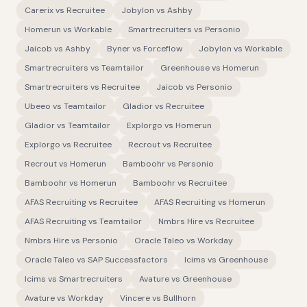
Carerix
vs
Recruitee
Jobylon
vs
Ashby
Homerun
vs
Workable
Smartrecruiters
vs
Personio
Jaicob
vs
Ashby
Byner
vs
Forceflow
Jobylon
vs
Workable
Smartrecruiters
vs
Teamtailor
Greenhouse
vs
Homerun
Smartrecruiters
vs
Recruitee
Jaicob
vs
Personio
Ubeeo
vs
Teamtailor
Gladior
vs
Recruitee
Gladior
vs
Teamtailor
Explorgo
vs
Homerun
Explorgo
vs
Recruitee
Recrout
vs
Recruitee
Recrout
vs
Homerun
Bamboohr
vs
Personio
Bamboohr
vs
Homerun
Bamboohr
vs
Recruitee
AFAS Recruiting
vs
Recruitee
AFAS Recruiting
vs
Homerun
AFAS Recruiting
vs
Teamtailor
Nmbrs Hire
vs
Recruitee
Nmbrs Hire
vs
Personio
Oracle Taleo
vs
Workday
Oracle Taleo
vs
SAP Successfactors
Icims
vs
Greenhouse
Icims
vs
Smartrecruiters
Avature
vs
Greenhouse
Avature
vs
Workday
Vincere
vs
Bullhorn