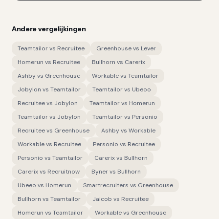
Andere vergelijkingen
Teamtailor
vs
Recruitee
Greenhouse
vs
Lever
Homerun
vs
Recruitee
Bullhorn
vs
Carerix
Ashby
vs
Greenhouse
Workable
vs
Teamtailor
Jobylon
vs
Teamtailor
Teamtailor
vs
Ubeoo
Recruitee
vs
Jobylon
Teamtailor
vs
Homerun
Teamtailor
vs
Jobylon
Teamtailor
vs
Personio
Recruitee
vs
Greenhouse
Ashby
vs
Workable
Workable
vs
Recruitee
Personio
vs
Recruitee
Personio
vs
Teamtailor
Carerix
vs
Bullhorn
Carerix
vs
Recruitnow
Byner
vs
Bullhorn
Ubeeo
vs
Homerun
Smartrecruiters
vs
Greenhouse
Bullhorn
vs
Teamtailor
Jaicob
vs
Recruitee
Homerun
vs
Teamtailor
Workable
vs
Greenhouse