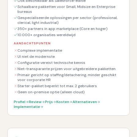
Ook beschikbaar als Salesforce-editie
Schaalbare pakketten voor Small, Midsize en Enterprise
bureaus
Gespecialiseerde oplossingen per sector (professional,
clerical, light industrial)
350+ partners in app marketplace (Core en hoger)
10.000+ organisaties wereldwijd
AANDACHTSPUNTEN
Complexe implementatie
UI niet de modernste
Configuratie vereist technische kennis
Niet-transparante prijzen voor uitgebreidere pakketten
Primair gericht op staffing/detachering, minder geschikt
voor corporate HR
Starter-pakket beperkt tot max. 2 gebruikers
Geen on-premise optie (alleen cloud)
Profiel
Review
Prijs
Kosten
Alternatieven
Implementatie