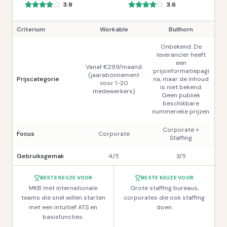
3.9
3.6
Criterium
Workable
Bullhorn
Onbekend. De
leverancier heeft
een
Vanaf €299/maand
prijsinformatiepagi
(jaarabonnement
Prijscategorie
na, maar de inhoud
voor 1-20
is niet bekend.
medewerkers)
Geen publiek
beschikbare
nummerieke prijzen.
Corporate +
Focus
Corporate
Staffing
Gebruiksgemak
4/5
3/5
BESTE KEUZE VOOR
BESTE KEUZE VOOR
MKB met internationale
Grote staffing bureaus,
teams die snel willen starten
corporates die ook staffing
met een intuïtief ATS en
doen
basisfuncties.