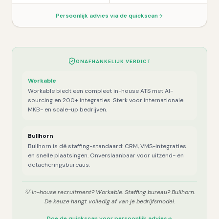
Persoonlijk advies via de quickscan
ONAFHANKELIJK VERDICT
Workable
Workable biedt een compleet in-house ATS met AI-
sourcing en 200+ integraties. Sterk voor internationale
MKB- en scale-up bedrijven.
Bullhorn
Bullhorn is dé staffing-standaard: CRM, VMS-integraties
en snelle plaatsingen. Onverslaanbaar voor uitzend- en
detacheringsbureaus.
💡
In-house recruitment? Workable. Staffing bureau? Bullhorn.
De keuze hangt volledig af van je bedrijfsmodel.
Doe de quickscan voor persoonlijk advies