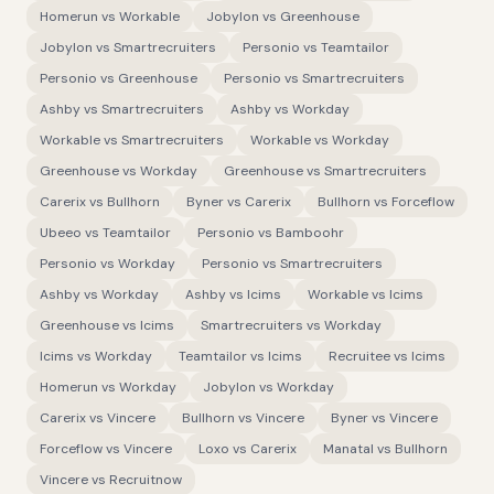
Homerun
vs
Workable
Jobylon
vs
Greenhouse
Jobylon
vs
Smartrecruiters
Personio
vs
Teamtailor
Personio
vs
Greenhouse
Personio
vs
Smartrecruiters
Ashby
vs
Smartrecruiters
Ashby
vs
Workday
Workable
vs
Smartrecruiters
Workable
vs
Workday
Greenhouse
vs
Workday
Greenhouse
vs
Smartrecruiters
Carerix
vs
Bullhorn
Byner
vs
Carerix
Bullhorn
vs
Forceflow
Ubeeo
vs
Teamtailor
Personio
vs
Bamboohr
Personio
vs
Workday
Personio
vs
Smartrecruiters
Ashby
vs
Workday
Ashby
vs
Icims
Workable
vs
Icims
Greenhouse
vs
Icims
Smartrecruiters
vs
Workday
Icims
vs
Workday
Teamtailor
vs
Icims
Recruitee
vs
Icims
Homerun
vs
Workday
Jobylon
vs
Workday
Carerix
vs
Vincere
Bullhorn
vs
Vincere
Byner
vs
Vincere
Forceflow
vs
Vincere
Loxo
vs
Carerix
Manatal
vs
Bullhorn
Vincere
vs
Recruitnow