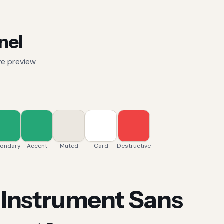
nel
ve preview
ondary
Accent
Muted
Card
Destructive
, Instrument Sans