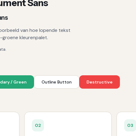
rument Sans
ans
n voorbeeld van hoe lopende tekst
t-groene kleurenpalet.
ata.
dary / Green
Outline Button
Destructive
0
2
0
3