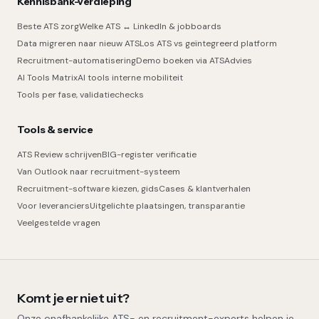
Kennisbank-verdieping
Beste ATS zorg
Welke ATS ↔ LinkedIn & jobboards
Data migreren naar nieuw ATS
Los ATS vs geïntegreerd platform
Recruitment-automatisering
Demo boeken via ATSAdvies
AI Tools Matrix
AI tools interne mobiliteit
Tools per fase, validatiechecks
Tools & service
ATS Review schrijven
BIG-register verificatie
Van Outlook naar recruitment-systeem
Recruitment-software kiezen, gids
Cases & klantverhalen
Voor leveranciers
Uitgelichte plaatsingen, transparantie
Veelgestelde vragen
Komt je er niet uit?
Onze onafhankelijke ATS- en recruitment-experts helpen je