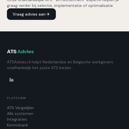
graag verder bij selectie, implementatie of optimalisatie.
Vraag advies aan
ATS
Advies
ATSAdvies.nl helpt Nederlandse en Belgische werkgevers
onafhankelijk het juiste ATS kiezen.
PLATFORM
ATS Vergelijker
Alle systemen
Integraties
Kennisbank