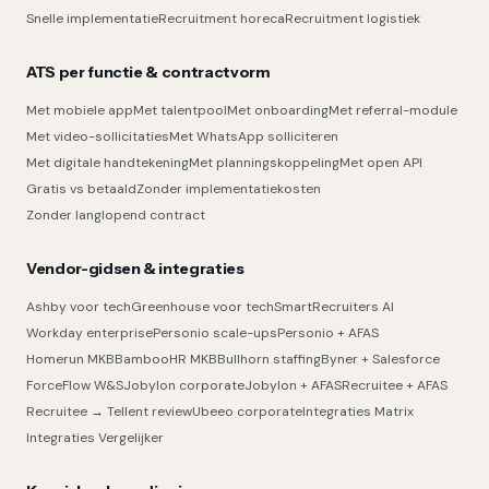
Snelle implementatie
Recruitment horeca
Recruitment logistiek
ATS per functie & contractvorm
Met mobiele app
Met talentpool
Met onboarding
Met referral-module
Met video-sollicitaties
Met WhatsApp solliciteren
Met digitale handtekening
Met planningskoppeling
Met open API
Gratis vs betaald
Zonder implementatiekosten
Zonder langlopend contract
Vendor-gidsen & integraties
Ashby voor tech
Greenhouse voor tech
SmartRecruiters AI
Workday enterprise
Personio scale-ups
Personio + AFAS
Homerun MKB
BambooHR MKB
Bullhorn staffing
Byner + Salesforce
ForceFlow W&S
Jobylon corporate
Jobylon + AFAS
Recruitee + AFAS
Recruitee → Tellent review
Ubeeo corporate
Integraties Matrix
Integraties Vergelijker