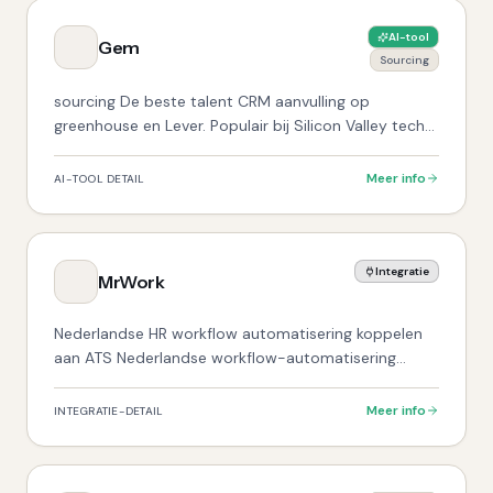
AI-tool
Gem
Sourcing
sourcing De beste talent CRM aanvulling op
greenhouse en Lever. Populair bij Silicon Valley tech-
bedrijven.
Meer info
AI-TOOL DETAIL
Integratie
MrWork
Nederlandse HR workflow automatisering koppelen
aan ATS Nederlandse workflow-automatisering
specialist. Sterk voor organisaties die complexe
approval flows willen automatiseren.
Meer info
INTEGRATIE-DETAIL