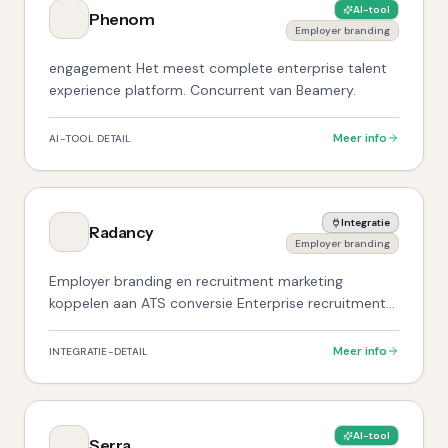
AI-tool
Phenom
Employer branding
engagement Het meest complete enterprise talent
experience platform. Concurrent van Beamery.
Meer info
AI-TOOL DETAIL
Integratie
Radancy
Employer branding
Employer branding en recruitment marketing
koppelen aan ATS conversie Enterprise recruitment
marketing platform. Zinvol bij grote employer
branding budgetten en hoog volume hiring.
Meer info
INTEGRATIE-DETAIL
AI-tool
Serra