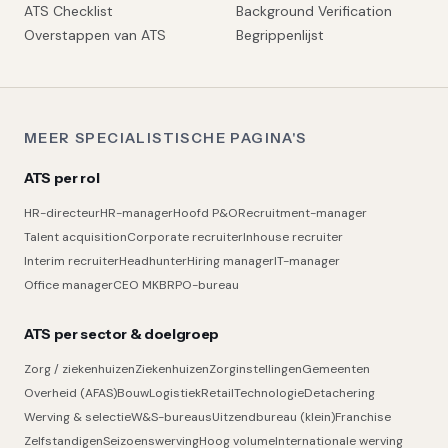
ATS Checklist
Background Verification
Overstappen van ATS
Begrippenlijst
MEER SPECIALISTISCHE PAGINA'S
ATS per rol
HR-directeur
HR-manager
Hoofd P&O
Recruitment-manager
Talent acquisition
Corporate recruiter
Inhouse recruiter
Interim recruiter
Headhunter
Hiring manager
IT-manager
Office manager
CEO MKB
RPO-bureau
ATS per sector & doelgroep
Zorg / ziekenhuizen
Ziekenhuizen
Zorginstellingen
Gemeenten
Overheid (AFAS)
Bouw
Logistiek
Retail
Technologie
Detachering
Werving & selectie
W&S-bureaus
Uitzendbureau (klein)
Franchise
Zelfstandigen
Seizoenswerving
Hoog volume
Internationale werving