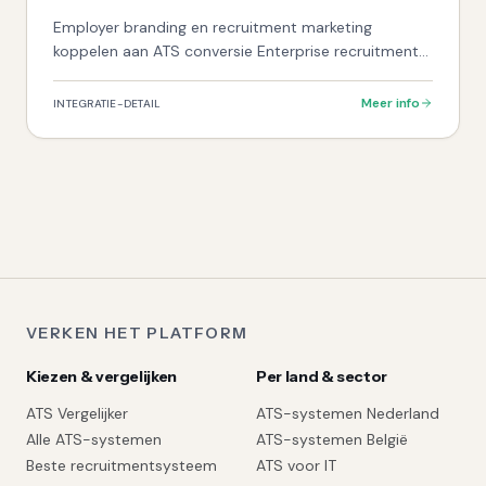
Employer branding en recruitment marketing
koppelen aan ATS conversie Enterprise recruitment
marketing platform. Zinvol bij grote employer
branding budgetten en hoog volume hiring.
Meer info
INTEGRATIE-DETAIL
VERKEN HET PLATFORM
Kiezen & vergelijken
Per land & sector
ATS Vergelijker
ATS-systemen Nederland
Alle ATS-systemen
ATS-systemen België
Beste recruitmentsysteem
ATS voor IT