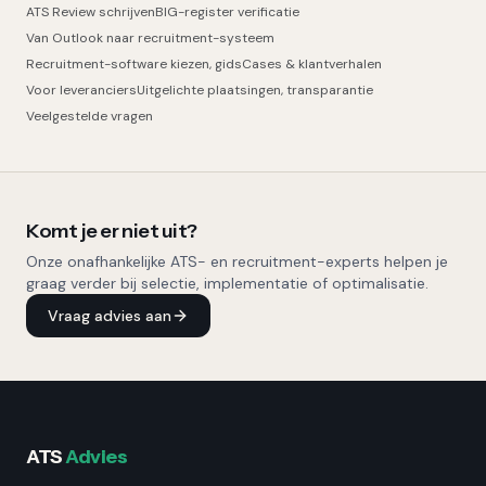
ATS Review schrijven
BIG-register verificatie
Van Outlook naar recruitment-systeem
Recruitment-software kiezen, gids
Cases & klantverhalen
Voor leveranciers
Uitgelichte plaatsingen, transparantie
Veelgestelde vragen
Komt je er niet uit?
Onze onafhankelijke ATS- en recruitment-experts helpen je
graag verder bij selectie, implementatie of optimalisatie.
Vraag advies aan
ATS
Advies