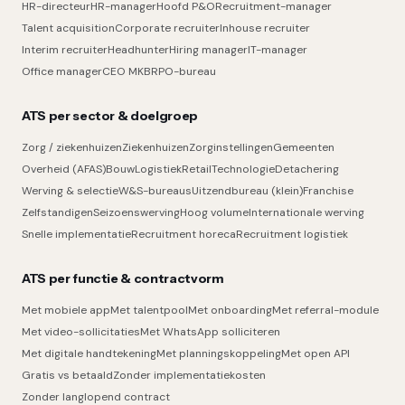
HR-directeur
HR-manager
Hoofd P&O
Recruitment-manager
Talent acquisition
Corporate recruiter
Inhouse recruiter
Interim recruiter
Headhunter
Hiring manager
IT-manager
Office manager
CEO MKB
RPO-bureau
ATS per sector & doelgroep
Zorg / ziekenhuizen
Ziekenhuizen
Zorginstellingen
Gemeenten
Overheid (AFAS)
Bouw
Logistiek
Retail
Technologie
Detachering
Werving & selectie
W&S-bureaus
Uitzendbureau (klein)
Franchise
Zelfstandigen
Seizoenswerving
Hoog volume
Internationale werving
Snelle implementatie
Recruitment horeca
Recruitment logistiek
ATS per functie & contractvorm
Met mobiele app
Met talentpool
Met onboarding
Met referral-module
Met video-sollicitaties
Met WhatsApp solliciteren
Met digitale handtekening
Met planningskoppeling
Met open API
Gratis vs betaald
Zonder implementatiekosten
Zonder langlopend contract