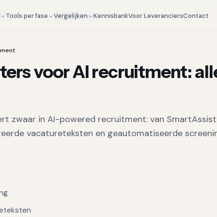
Kennisbank
Voor Leveranciers
Contact
g
Tools per fase
Vergelijken
itment
ers voor AI recruitment: all
ert zwaar in AI-powered recruitment: van SmartAssis
eerde vacatureteksten en geautomatiseerde screeni
ing
eteksten