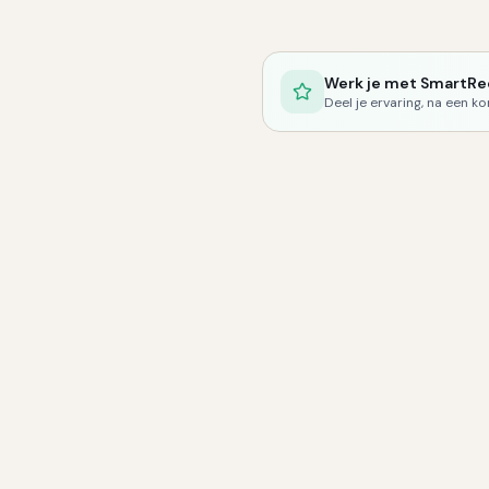
Werk je met
SmartRe
Deel je ervaring, na een k