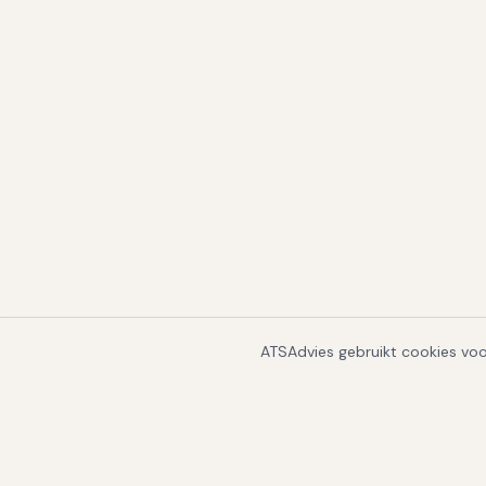
ATSAdvies gebruikt cookies voor
VERKEN HET PLATFORM
Kiezen & vergelijken
Per land