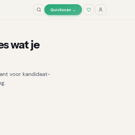
Quickscan →
es wat je
tant voor kandidaat-
ng.