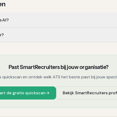
en
s AI?
r?
Past
SmartRecruiters
bij jouw organisatie?
s quickscan en ontdek welk ATS het beste past bij jouw specifi
art de gratis quickscan
Bekijk
SmartRecruiters
prof