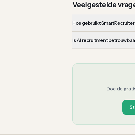
Veelgestelde vrag
Hoe gebruikt SmartRecruiter
Is AI recruitment betrouwbaa
Doe de grati
St