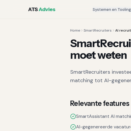
ATS
Advies
Systemen en Toolin
Home
SmartRecruiters
AI recru
SmartRecruit
moet weten
SmartRecruiters investe
matching tot AI-gegener
Relevante features
SmartAssistant AI match
AI-gegenereerde vacatur