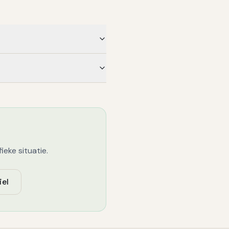
eke situatie.
iel