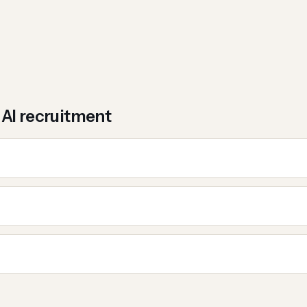
r
AI recruitment