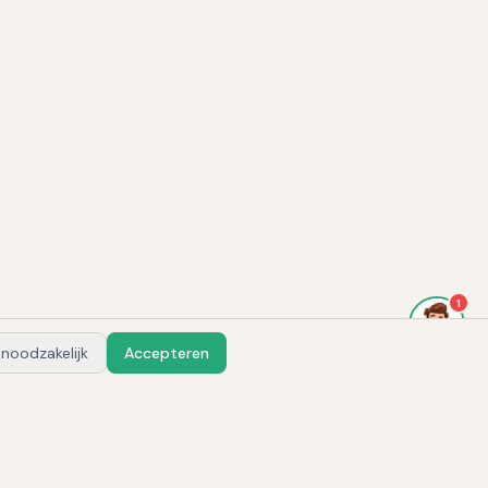
1
 noodzakelijk
Accepteren
Vraag Alex
Integraties & AI