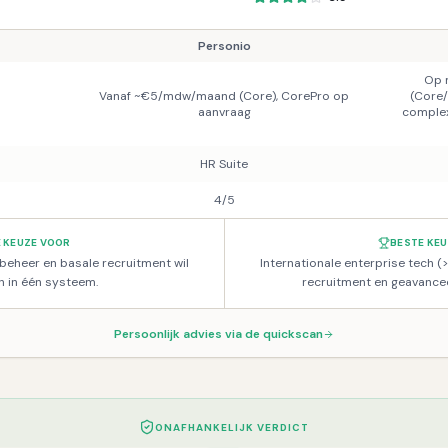
Personio
Op 
Vanaf ~€5/mdw/maand (Core), CorePro op
(Core/
aanvraag
complex
HR Suite
4/5
 KEUZE VOOR
BESTE KE
beheer en basale recruitment wil
Internationale enterprise tech 
n in één systeem.
recruitment en geavance
Persoonlijk advies via de quickscan
ONAFHANKELIJK VERDICT