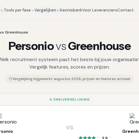
Kennisbank
Voor Leveranciers
Contact
g
Tools per fase
Vergelijken
 vs Greenhouse
Personio
vs
Greenhouse
Welk recruitment systeem past het beste bij jouw organisatie
Vergelijk features, scores en prijzen.
Vergelijking bijgewerkt:
augustus 2026
, prijzen en features actueel
⚔️ SNELVERGELIJKING
vs
rsonio
Greenh
3.9