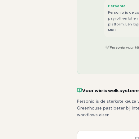
Personio
Personio is de c
payroll, verlof e
platform. Eén log
MKB.
💡
Personio voor MK
Voor wie is welk systee
Personio is de sterkste keuze
Greenhouse past beter bij int
workflows eisen..