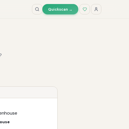
Quickscan →
?
ouse