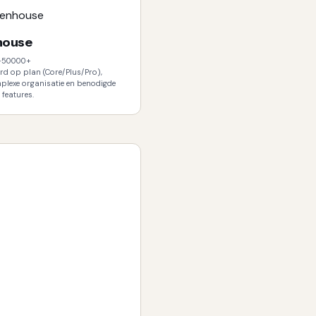
house
-50000+
d op plan (Core/Plus/Pro),
plexe organisatie en benodigde
features.