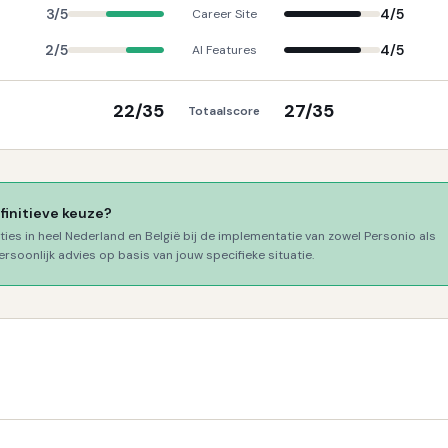
3
/5
4
/5
Career Site
2
/5
4
/5
AI Features
22
/35
27
/35
Totaalscore
efinitieve keuze?
ties in heel Nederland en België bij de implementatie van zowel
Personio
als
ersoonlijk advies op basis van jouw specifieke situatie.