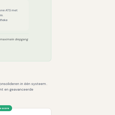
one ATS met
es.
fieke
e maximale diepgang
onsolideren in één systeem..
ent en geavanceerde
 score