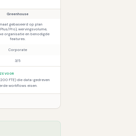
Greenhouse
maat gebaseerd op plan
Plus/Pro), wervingsvolume,
e organisatie en benodigde
features.
Corporate
3/5
UZE VOOR
(>200 FTE) die data-gedreven
erde workflows eisen.