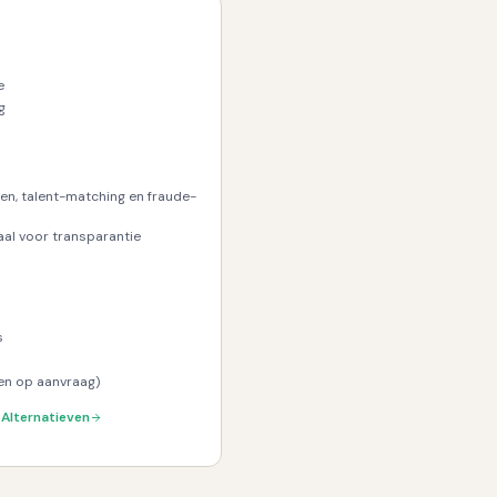
e
g
gen, talent-matching en fraude-
l voor transparantie
s
een op aanvraag)
Alternatieven