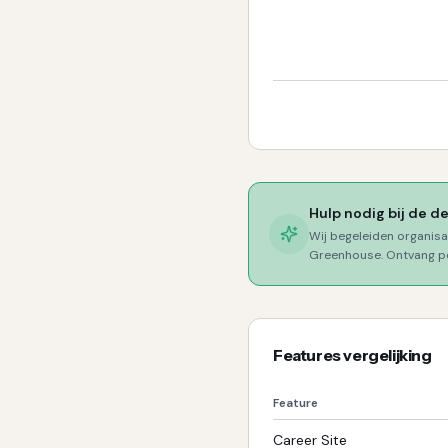
Hulp nodig bij de d
Wij begeleiden organisa
Greenhouse
. Ontvang p
Features vergelijking
Feature
Career Site