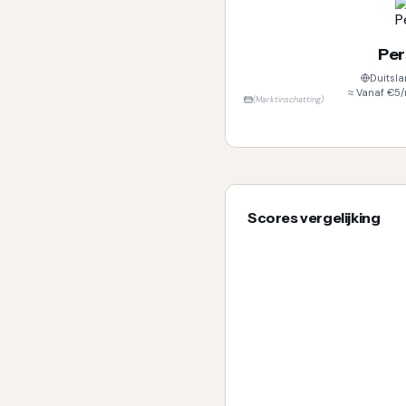
Per
Duitsla
≈ Vanaf €5
(
Marktinschatting
)
Scores vergelijking