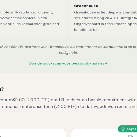
Greenhouse
omplete HR-suite: recruitment,
Greenhouse is het diepere standal
n personeelsdossiers in één
structured hiring en 400+ integrati
in voor alles, ideaal voor groeiend
Ongeëvenaard in recruitment-speci
functionaliteit.
B dat één HR-platform wilt. Greenhouse als recruitment de kernfunctie is en j
nodig hebt.
Doe de quickscan voor persoonlijk advies
m?
 voor mKB (10-2.000 FTE) dat HR-beheer en basale recruitment wil c
ernationale enterprise tech (>200 FTE) die data-gedreven recruitm
Hoogste