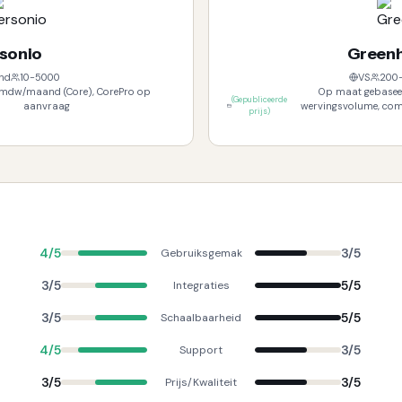
sonio
Green
nd
10-5000
VS
200
/mdw/maand (Core), CorePro op
Op maat gebaseer
(
Gepubliceerde
aanvraag
wervingsvolume, com
prijs
)
4
/5
3
/5
Gebruiksgemak
3
/5
5
/5
Integraties
3
/5
5
/5
Schaalbaarheid
4
/5
3
/5
Support
3
/5
3
/5
Prijs/Kwaliteit