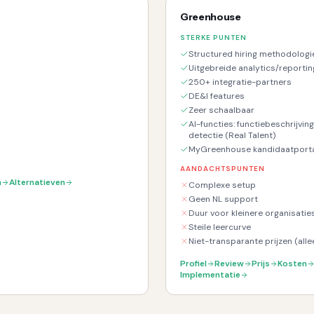
Greenhouse
STERKE PUNTEN
Structured hiring methodologi
Uitgebreide analytics/reportin
250+ integratie-partners
DE&I features
Zeer schaalbaar
AI-functies: functiebeschrijvin
detectie (Real Talent)
MyGreenhouse kandidaatportaa
AANDACHTSPUNTEN
n
Alternatieven
Complexe setup
Geen NL support
Duur voor kleinere organisatie
Steile leercurve
Niet-transparante prijzen (all
Profiel
Review
Prijs
Kosten
Implementatie