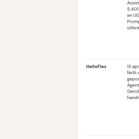
Assis
5.401 
en UI)
Promp
uitbre
HelloFlex
13 apr
NeXt 
gepos
Agent
Geric
handm