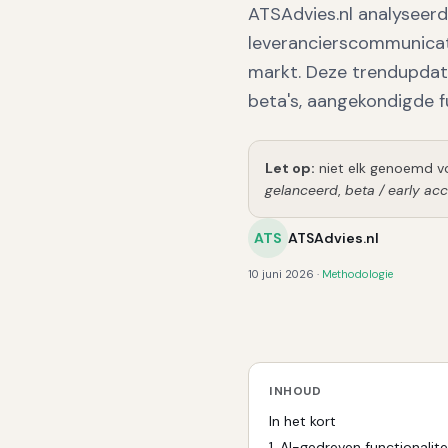
ATSAdvies.nl analyseerd
leverancierscommunicat
markt. Deze trendupdate 
beta's, aangekondigde f
Let op:
niet elk genoemd vo
gelanceerd
,
beta / early ac
ATS
ATSAdvies.nl
10 juni 2026
·
Methodologie
INHOUD
In het kort
1
.
AI-gedreven functionalite