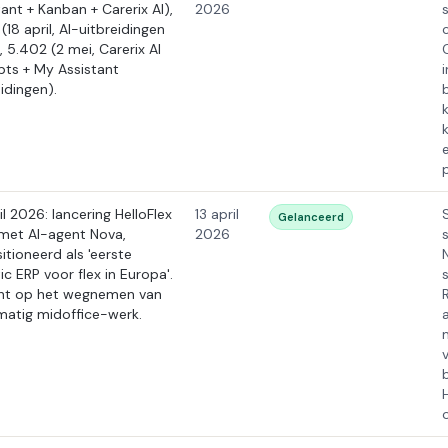
tant + Kanban + Carerix AI),
2026
(18 april, AI-uitbreidingen
, 5.402 (2 mei, Carerix AI
ts + My Assistant
idingen).
il 2026: lancering HelloFlex
13 april
Gelanceerd
met AI-agent Nova,
2026
itioneerd als 'eerste
ic ERP voor flex in Europa'.
ht op het wegnemen van
atig midoffice-werk.