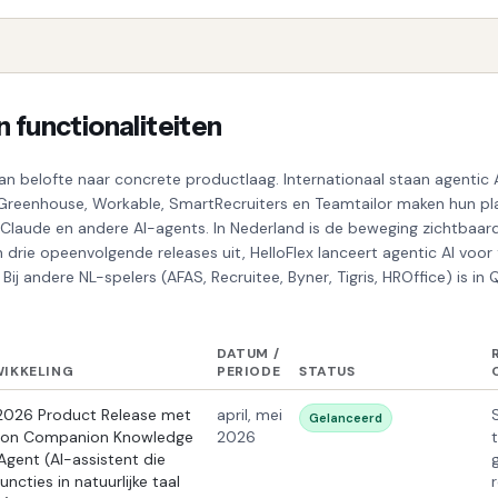
 functionaliteiten
van belofte naar concrete productlaag. Internationaal staan agentic
 Greenhouse, Workable, SmartRecruiters en Teamtailor maken hun pl
Claude en andere AI-agents. In Nederland is de beweging zichtbaar
n drie opeenvolgende releases uit, HelloFlex lanceert agentic AI voor
 Bij andere NL-spelers (AFAS, Recruitee, Byner, Tigris, HROffice) is in
DATUM /
IKKELING
PERIODE
STATUS
 2026 Product Release met
april, mei
Gelanceerd
ton Companion Knowledge
2026
Agent (AI-assistent die
ncties in natuurlijke taal