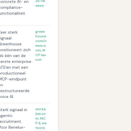
26 rel
concrete AI- en
ease
compliance-
unctionaliteit.
green
Zeer sterk
house.
ignaal.
com/n
Greenhouse
ewsro
positioneert zich
om, M
CP lau
als één van de
nch
eerste enterprise
ATS'en met een
productioneel
MCP-eindpunt
én
gestructureerde
oice AI.
worka
Sterk signaal in
ble.co
agentic
m, MC
recruitment.
P & wa
Voor Benelux-
tsonx