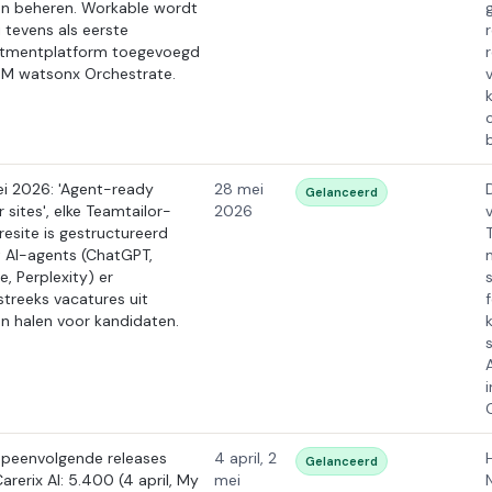
n beheren. Workable wordt
i tevens als eerste
itmentplatform toegevoegd
BM watsonx Orchestrate.
i 2026: 'Agent-ready
28 mei
Gelanceerd
 sites', elke Teamtailor-
2026
èresite is gestructureerd
 AI-agents (ChatGPT,
e, Perplexity) er
streeks vacatures uit
n halen voor kandidaten.
opeenvolgende releases
4 april, 2
Gelanceerd
arerix AI: 5.400 (4 april, My
mei