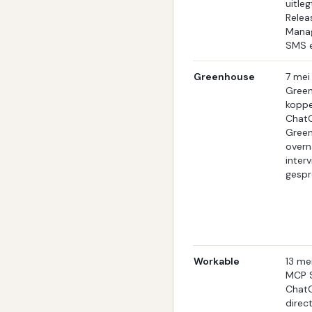
uitle
Relea
Manag
SMS 
Greenhouse
7 mei
Green
koppe
ChatG
Green
overn
inter
gespr
Workable
13 me
MCP S
ChatG
direc