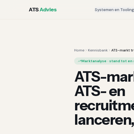
ATS
Advies
Systemen en Toolin
Home
Kennisbank
ATS-markt t
Marktanalyse · stand tot en 
ATS-mark
ATS- en
recruitm
lanceren