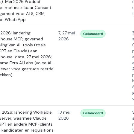
gt). Mei 2026 Product
se met instelbaar Consent
ement voor ATS, CRM,
f
en WhatsApp.
 2026: lancering
7, 27 mei
Gelanceerd
house MCP, governed
2026
s
ling van AI-tools (zoals
PT en Claude) aan
house-data. 27 mei 2026:
ame Ezra AI Labs (voice AI-
viewer voor gestructureerde
ekken).
v
i 2026: lancering Workable
13 mei
Gelanceerd
erver, waarmee Claude,
2026
PT en andere MCP-clients
t kandidaten en requisitions