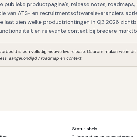
e publieke productpagina's, release notes, roadmaps,
ie van ATS- en recruitmentsoftwareleveranciers acti
laat zien welke productrichtingen in Q2 2026 zichtbaar
unctionaliteit en relevante context bij bredere markt
orbeeld is een volledig nieuwe live release. Daarom maken we in dit
cess
,
aangekondigd / roadmap
en
context
.
Statuslabels
iten
2
.
Integraties en ecosystemen