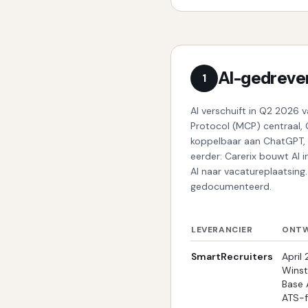
AI-gedreven
1
AI verschuift in Q2 2026 
Protocol (MCP) centraal,
koppelbaar aan ChatGPT, 
eerder: Carerix bouwt AI i
AI naar vacatureplaatsing.
gedocumenteerd.
LEVERANCIER
ONTW
SmartRecruiters
April
Wins
Base 
ATS-fu