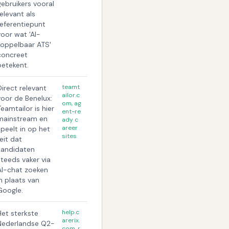
gebruikers vooral
relevant als
referentiepunt
voor wat 'AI-
koppelbaar ATS'
concreet
betekent.
teamt
Direct relevant
ailor.c
voor de Benelux:
om, ag
Teamtailor is hier
ent-re
mainstream en
ady c
areer
speelt in op het
sites
feit dat
kandidaten
steeds vaker via
AI-chat zoeken
in plaats van
Google.
help.c
Het sterkste
arerix.
Nederlandse Q2-
com, r