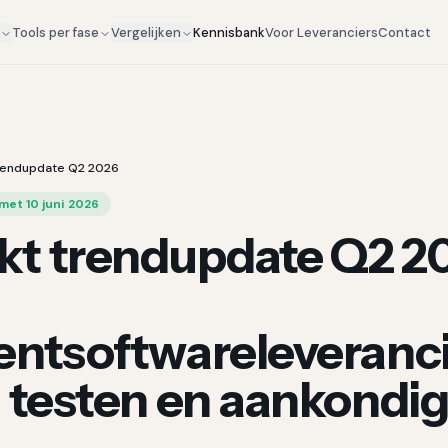
Kennisbank
Voor Leveranciers
Contact
g
Tools per fase
Vergelijken
rendupdate Q2 2026
met 10 juni 2026
t trendupdate Q2 20
entsoftwareleveranc
, testen en aankondi