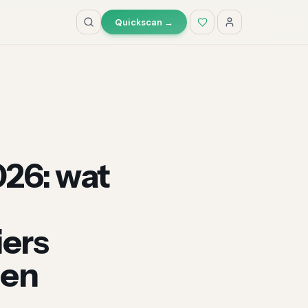
Quickscan →
26: wat
iers
gen