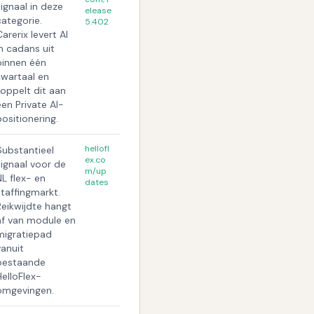
signaal in deze
elease
categorie.
5.402
Carerix levert AI
in cadans uit
binnen één
kwartaal en
koppelt dit aan
een Private AI-
positionering.
hellofl
Substantieel
ex.co
signaal voor de
m/up
NL flex- en
dates
staffingmarkt.
Reikwijdte hangt
af van module en
migratiepad
vanuit
bestaande
HelloFlex-
omgevingen.