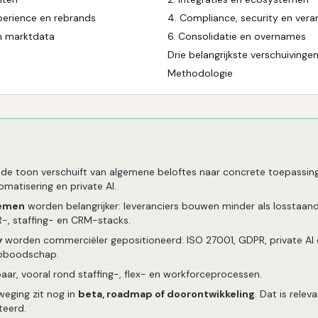
perience en rebrands
4
.
Compliance, security en veran
n marktdata
6
.
Consolidatie en overnames
Drie belangrijkste verschuivinge
Methodologie
 de toon verschuift van algemene beloftes naar concrete toepassinge
matisering en private AI.
temen
worden belangrijker: leveranciers bouwen minder als losstaan
-, staffing- en CRM-stacks.
y
worden commerciëler gepositioneerd: ISO 27001, GDPR, private AI en
opboodschap.
tbaar, vooral rond staffing-, flex- en workforceprocessen.
eging zit nog in
beta, roadmap of doorontwikkeling
. Dat is relev
teerd.