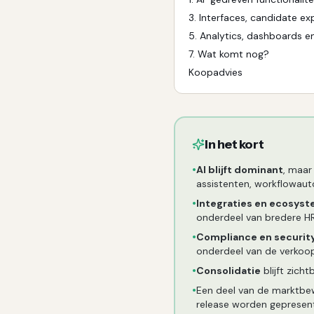
3
.
Interfaces, candidate ex
5
.
Analytics, dashboards e
7. Wat komt nog?
Koopadvies
In het kort
•
AI blijft dominant
, maar
assistenten, workflowauto
•
Integraties en ecosys
onderdeel van bredere HR
•
Compliance en securit
onderdeel van de verko
•
Consolidatie
blijft zich
•
Een deel van de marktbew
release worden gepresen