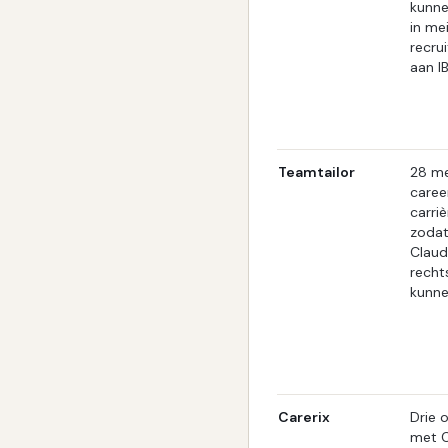
kunne
in me
recru
aan I
Teamtailor
28 me
career
carri
zodat
Claud
recht
kunne
Carerix
Drie 
met C