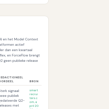
 AI en het Model Context
atformen actief
der dan een kwartaal
 flex, en ForceFlow brengt
 Q2 geen publieke release
REDACTIONEEL
OORDEEL
BRON
smart
Sterk signaal:
recrui
twee publiek
ters.c
gedateerde Q2-
om, a
releases met
pril 20