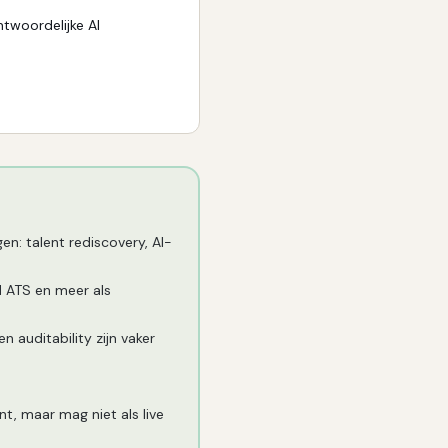
twoordelijke AI
n
n: talent rediscovery, AI-
d ATS en meer als
 auditability zijn vaker
ant, maar mag niet als live