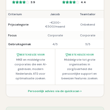
3.9
4.4
Criterium
Jaicob
Teamtailor
~€200-
Prijscategorie
Onbekend
€500/maand
Focus
Corporate
Corporate
Gebruiksgemak
4/5
5/5
BESTE KEUZE VOOR
BESTE KEUZE VOOR
MKB en middelgrote
Middelgrote tot grote
corporates die een AI-
organisaties in
gedreven, modern
zorg/overheid die
Nederlands ATS voor
persoonlijke support en
optimalisatie zoeken.
bewezen features zoeken.
Persoonlijk advies via de quickscan