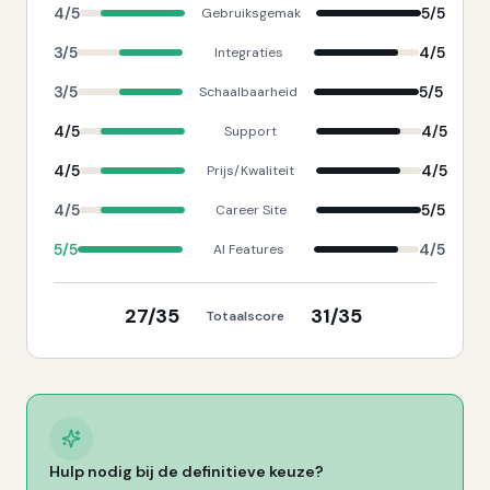
4
/5
5
/5
Gebruiksgemak
3
/5
4
/5
Integraties
3
/5
5
/5
Schaalbaarheid
4
/5
4
/5
Support
4
/5
4
/5
Prijs/Kwaliteit
4
/5
5
/5
Career Site
5
/5
4
/5
AI Features
27
/35
31
/35
Totaalscore
Hulp nodig bij de definitieve keuze?