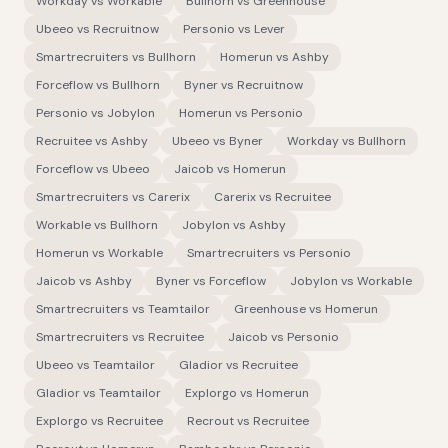
Workday
vs
Workable
Bullhorn
vs
Greenhouse
Ubeeo
vs
Recruitnow
Personio
vs
Lever
Smartrecruiters
vs
Bullhorn
Homerun
vs
Ashby
Forceflow
vs
Bullhorn
Byner
vs
Recruitnow
Personio
vs
Jobylon
Homerun
vs
Personio
Recruitee
vs
Ashby
Ubeeo
vs
Byner
Workday
vs
Bullhorn
Forceflow
vs
Ubeeo
Jaicob
vs
Homerun
Smartrecruiters
vs
Carerix
Carerix
vs
Recruitee
Workable
vs
Bullhorn
Jobylon
vs
Ashby
Homerun
vs
Workable
Smartrecruiters
vs
Personio
Jaicob
vs
Ashby
Byner
vs
Forceflow
Jobylon
vs
Workable
Smartrecruiters
vs
Teamtailor
Greenhouse
vs
Homerun
Smartrecruiters
vs
Recruitee
Jaicob
vs
Personio
Ubeeo
vs
Teamtailor
Gladior
vs
Recruitee
Gladior
vs
Teamtailor
Explorgo
vs
Homerun
Explorgo
vs
Recruitee
Recrout
vs
Recruitee