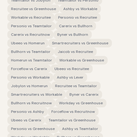
Teamtailor
vs
Jobylon
Teamtailor
vs
Personio
Recruitee
vs
Greenhouse
Ashby
vs
Workable
Workable
vs
Recruitee
Personio
vs
Recruitee
Personio
vs
Teamtailor
Carerix
vs
Bullhorn
Carerix
vs
Recruitnow
Byner
vs
Bullhorn
Ubeeo
vs
Homerun
Smartrecruiters
vs
Greenhouse
Bullhorn
vs
Teamtailor
Jaicob
vs
Recruitee
Homerun
vs
Teamtailor
Workable
vs
Greenhouse
Forceflow
vs
Carerix
Ubeeo
vs
Recruitee
Personio
vs
Workable
Ashby
vs
Lever
Jobylon
vs
Homerun
Recruitee
vs
Teamtailor
Smartrecruiters
vs
Workable
Byner
vs
Carerix
Bullhorn
vs
Recruitnow
Workday
vs
Greenhouse
Personio
vs
Ashby
Forceflow
vs
Recruitnow
Ubeeo
vs
Carerix
Teamtailor
vs
Greenhouse
Personio
vs
Greenhouse
Ashby
vs
Teamtailor