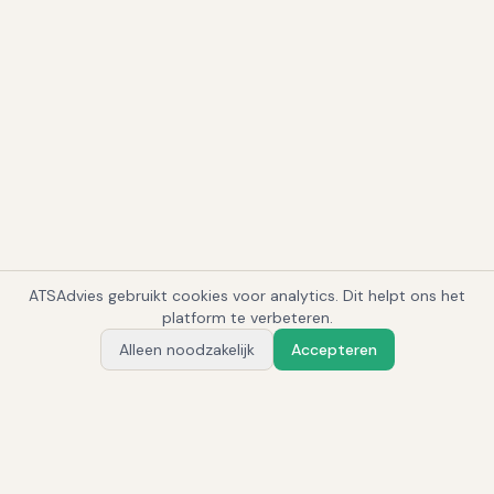
ATSAdvies gebruikt cookies voor analytics. Dit helpt ons het
1
platform te verbeteren.
Alleen noodzakelijk
Accepteren
Vraag Alex
Gerelateerde systemen