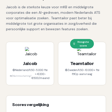
Jaicob is de sterkste keuze voor mKB en middelgrote
corporates die een AI-gedreven, modern Nederlands ATS
voor optimalisatie zoeken.. Teamtailor past beter bij
middelgrote tot grote organisaties in zorg/overheid die
persoonlijke support en bewezen features zoeken..
Hoogste
score
Jaicob
Teamtailor
Nederland
50-5.000 fte
Zweden
50-10.000+ fte
≈ €200-
Op aanvraag
(
Marktinschatting
)
€500/maand
Scores vergelijking