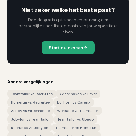
Niet zeker welke het beste past?
Doe de gratis quickscan en ontvang een
persoonlijke shortlist op basis van jouw specifieke
eisen.
Start quickscan
Andere vergelijkingen
Teamtailor
vs
Recruitee
Greenhouse
vs
Lever
Homerun
vs
Recruitee
Bullhorn
vs
Carerix
Ashby
vs
Greenhouse
Workable
vs
Teamtailor
Jobylon
vs
Teamtailor
Teamtailor
vs
Ubeoo
Recruitee
vs
Jobylon
Teamtailor
vs
Homerun