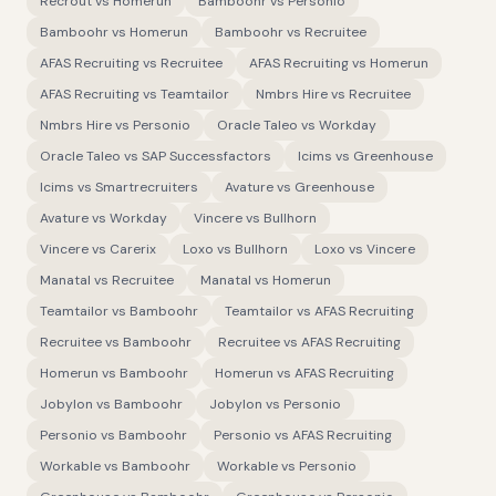
Recrout
vs
Homerun
Bamboohr
vs
Personio
Bamboohr
vs
Homerun
Bamboohr
vs
Recruitee
AFAS Recruiting
vs
Recruitee
AFAS Recruiting
vs
Homerun
AFAS Recruiting
vs
Teamtailor
Nmbrs Hire
vs
Recruitee
Nmbrs Hire
vs
Personio
Oracle Taleo
vs
Workday
Oracle Taleo
vs
SAP Successfactors
Icims
vs
Greenhouse
Icims
vs
Smartrecruiters
Avature
vs
Greenhouse
Avature
vs
Workday
Vincere
vs
Bullhorn
Vincere
vs
Carerix
Loxo
vs
Bullhorn
Loxo
vs
Vincere
Manatal
vs
Recruitee
Manatal
vs
Homerun
Teamtailor
vs
Bamboohr
Teamtailor
vs
AFAS Recruiting
Recruitee
vs
Bamboohr
Recruitee
vs
AFAS Recruiting
Homerun
vs
Bamboohr
Homerun
vs
AFAS Recruiting
Jobylon
vs
Bamboohr
Jobylon
vs
Personio
Personio
vs
Bamboohr
Personio
vs
AFAS Recruiting
Workable
vs
Bamboohr
Workable
vs
Personio