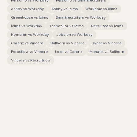
Personio
vs
Workday
Personio
vs
Smartrecruiters
Ashby
vs
Workday
Ashby
vs
Icims
Workable
vs
Icims
Greenhouse
vs
Icims
Smartrecruiters
vs
Workday
Icims
vs
Workday
Teamtailor
vs
Icims
Recruitee
vs
Icims
Homerun
vs
Workday
Jobylon
vs
Workday
Carerix
vs
Vincere
Bullhorn
vs
Vincere
Byner
vs
Vincere
Forceflow
vs
Vincere
Loxo
vs
Carerix
Manatal
vs
Bullhorn
Vincere
vs
Recruitnow