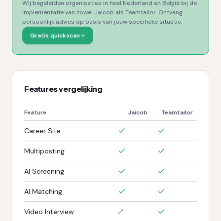
Wij begeleiden organisaties in heel Nederland en België bij de
implementatie van zowel
Jaicob
als
Teamtailor
. Ontvang
persoonlijk advies op basis van jouw specifieke situatie.
Gratis quickscan
Features vergelijking
Feature
Jaicob
Teamtailor
Career Site
Multiposting
AI Screening
AI Matching
Video Interview
🔗