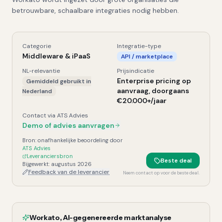
betrouwbare, schaalbare integraties nodig hebben.
Categorie
Integratie-type
Workato
, Kerngegevens
Middleware & iPaaS
API / marketplace
NL-relevantie
Prijsindicatie
Enterprise pricing op
Gemiddeld gebruikt in
aanvraag, doorgaans
Nederland
€20.000+/jaar
Contact via ATS Advies
Demo of advies aanvragen
Bron: onafhankelijke beoordeling door
ATS Advies
Leveranciersbron
Beste deal
Bijgewerkt:
augustus 2026
Feedback van de leverancier
Neem contact op voor de beste deal.
Workato
,
AI-gegenereerde marktanalyse