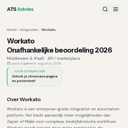
ATS
Advies
Home
Integraties
Workato
Workato
Onafhankelijke beoordeling 2026
Middleware & iPaaS
·
API / marketplace
Laatst bijgewerkt:
augustus 2026
VOOR LEVERANCIERS
Unlock je showcase‑pagina
en potentieel!
Over
Workato
Workato is een enterprise-grade integration en automation
platform. Het biedt aanzienlijk meer mogelijkheden dan
Zapier of Make voor complexe, bedrijfskritische workflows.
Workato wordt ingezet door grote organisaties die