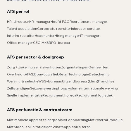
ATS per rol
HR-directeur
HR-manager
Hoofd P&O
Recruitment-manager
Talent acquisition
Corporate recruiter
Inhouse recruiter
Interim recruiter
Headhunter
Hiring manager
IT-manager
Office manager
CEO MKB
RPO-bureau
ATS per sector & doelgroep
Zorg / ziekenhuizen
Ziekenhuizen
Zorginstellingen
Gemeenten
Overheid (AFAS)
Bouw
Logistiek
Retail
Technologie
Detachering
Werving & selectie
W&S-bureaus
Uitzendbureau (klein)
Franchise
Zelfstandigen
Seizoenswerving
Hoog volume
Internationale werving
Snelle implementatie
Recruitment horeca
Recruitment logistiek
ATS per functie & contractvorm
Met mobiele app
Met talentpool
Met onboarding
Met referral-module
Met video-sollicitaties
Met WhatsApp solliciteren