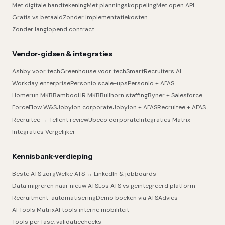
Met digitale handtekening
Met planningskoppeling
Met open API
Gratis vs betaald
Zonder implementatiekosten
Zonder langlopend contract
Vendor-gidsen & integraties
Ashby voor tech
Greenhouse voor tech
SmartRecruiters AI
Workday enterprise
Personio scale-ups
Personio + AFAS
Homerun MKB
BambooHR MKB
Bullhorn staffing
Byner + Salesforce
ForceFlow W&S
Jobylon corporate
Jobylon + AFAS
Recruitee + AFAS
Recruitee → Tellent review
Ubeeo corporate
Integraties Matrix
Integraties Vergelijker
Kennisbank-verdieping
Beste ATS zorg
Welke ATS ↔ LinkedIn & jobboards
Data migreren naar nieuw ATS
Los ATS vs geïntegreerd platform
Recruitment-automatisering
Demo boeken via ATSAdvies
AI Tools Matrix
AI tools interne mobiliteit
Tools per fase, validatiechecks