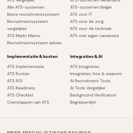
ATS Vergelijker
ATS-systemen Nederland
Alle ATS-systemen
ATS-systemen België
Beste recruitmentsysteem
ATS voor IT
Recruitmentsysteem
ATS voor de zorg
vergelijken
ATS voor de techniek
ATS Markt Matrix
ATS met eigen careersite
Recruitmentsysteem advies
Implementatie & kosten
Integraties & AI
ATS Implementatie
ATS Integraties
ATS Kosten
Integraties: hoe & waarom
ATS ROI
AI Recruitment Tools
ATS Readiness
AI Tools Vergelijker
ATS Checklist
Background Verification
Overstappen van ATS
Begrippenlijst
MEER SPECIALISTISCHE PAGINA'S