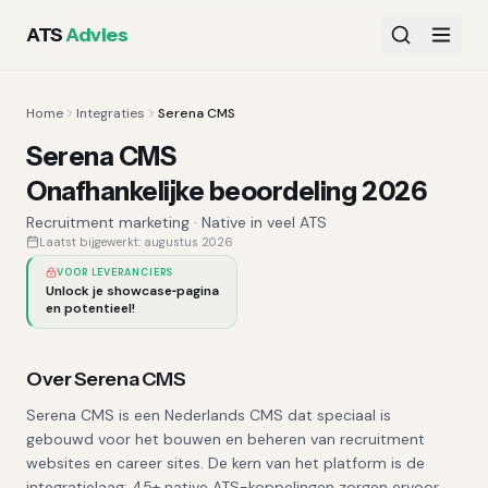
ATS
Advies
Home
Integraties
Serena CMS
Serena CMS
Onafhankelijke beoordeling 2026
Recruitment marketing
·
Native in veel ATS
Laatst bijgewerkt:
augustus 2026
VOOR LEVERANCIERS
Unlock je showcase‑pagina
en potentieel!
Over
Serena CMS
Serena CMS is een Nederlands CMS dat speciaal is
gebouwd voor het bouwen en beheren van recruitment
websites en career sites. De kern van het platform is de
integratielaag: 45+ native ATS-koppelingen zorgen ervoor