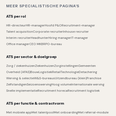
MEER SPECIALISTISCHE PAGINA'S
ATS per rol
HR-directeur
HR-manager
Hoofd P&O
Recruitment-manager
Talent acquisition
Corporate recruiter
Inhouse recruiter
Interim recruiter
Headhunter
Hiring manager
IT-manager
Office manager
CEO MKB
RPO-bureau
ATS per sector & doelgroep
Zorg / ziekenhuizen
Ziekenhuizen
Zorginstellingen
Gemeenten
Overheid (AFAS)
Bouw
Logistiek
Retail
Technologie
Detachering
Werving & selectie
W&S-bureaus
Uitzendbureau (klein)
Franchise
Zelfstandigen
Seizoenswerving
Hoog volume
Internationale werving
Snelle implementatie
Recruitment horeca
Recruitment logistiek
ATS per functie & contractvorm
Met mobiele app
Met talentpool
Met onboarding
Met referral-module