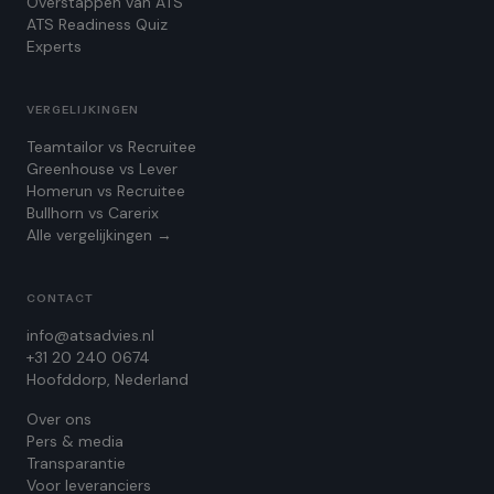
Overstappen van ATS
ATS Readiness Quiz
Experts
VERGELIJKINGEN
Teamtailor vs Recruitee
Greenhouse vs Lever
Homerun vs Recruitee
Bullhorn vs Carerix
Alle vergelijkingen →
CONTACT
info@atsadvies.nl
+31 20 240 0674
Hoofddorp, Nederland
Over ons
Pers & media
Transparantie
Voor leveranciers