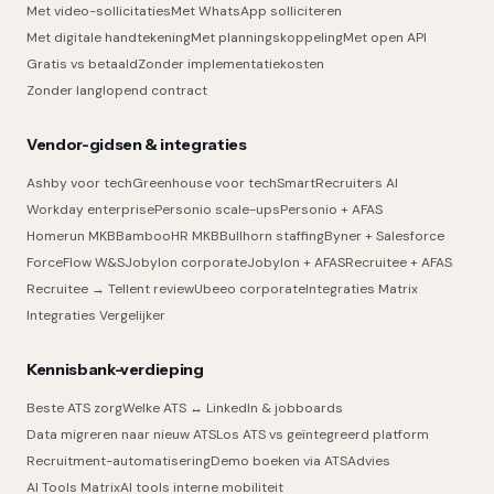
Met video-sollicitaties
Met WhatsApp solliciteren
Met digitale handtekening
Met planningskoppeling
Met open API
Gratis vs betaald
Zonder implementatiekosten
Zonder langlopend contract
Vendor-gidsen & integraties
Ashby voor tech
Greenhouse voor tech
SmartRecruiters AI
Workday enterprise
Personio scale-ups
Personio + AFAS
Homerun MKB
BambooHR MKB
Bullhorn staffing
Byner + Salesforce
ForceFlow W&S
Jobylon corporate
Jobylon + AFAS
Recruitee + AFAS
Recruitee → Tellent review
Ubeeo corporate
Integraties Matrix
Integraties Vergelijker
Kennisbank-verdieping
Beste ATS zorg
Welke ATS ↔ LinkedIn & jobboards
Data migreren naar nieuw ATS
Los ATS vs geïntegreerd platform
Recruitment-automatisering
Demo boeken via ATSAdvies
AI Tools Matrix
AI tools interne mobiliteit