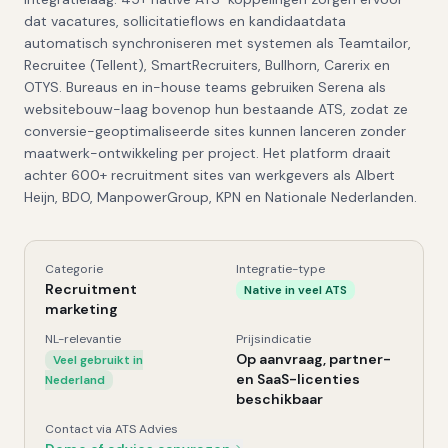
dat vacatures, sollicitatieflows en kandidaatdata
automatisch synchroniseren met systemen als Teamtailor,
Recruitee (Tellent), SmartRecruiters, Bullhorn, Carerix en
OTYS. Bureaus en in-house teams gebruiken Serena als
websitebouw-laag bovenop hun bestaande ATS, zodat ze
conversie-geoptimaliseerde sites kunnen lanceren zonder
maatwerk-ontwikkeling per project. Het platform draait
achter 600+ recruitment sites van werkgevers als Albert
Heijn, BDO, ManpowerGroup, KPN en Nationale Nederlanden.
Categorie
Integratie-type
Serena CMS
, Kerngegevens
Recruitment
Native in veel ATS
marketing
NL-relevantie
Prijsindicatie
Op aanvraag, partner-
Veel gebruikt in
en SaaS-licenties
Nederland
beschikbaar
Contact via ATS Advies