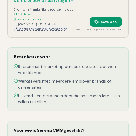
Demo of advies aanvragen
Bron: onafhankelijke beoordeling door
ATS Advies
Leveranciersbron
Beste deal
Bijgewerkt:
augustus 2026
Feedback van de leverancier
Neem contact op voor de beste deal.
Beste keuze voor
Recruitment marketing bureaus die sites bouwen
voor klanten
Werkgevers met meerdere employer brands of
career sites
Uitzend- en detacheerders die snel meerdere sites
willen uitrollen
Voor wie is
Serena CMS
geschikt?