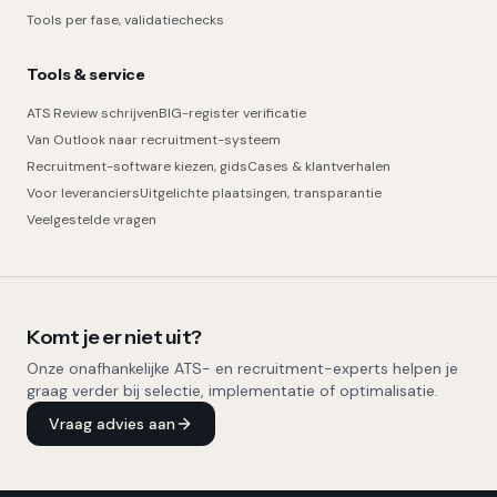
Tools per fase, validatiechecks
Tools & service
ATS Review schrijven
BIG-register verificatie
Van Outlook naar recruitment-systeem
Recruitment-software kiezen, gids
Cases & klantverhalen
Voor leveranciers
Uitgelichte plaatsingen, transparantie
Veelgestelde vragen
Komt je er niet uit?
Onze onafhankelijke ATS- en recruitment-experts helpen je
graag verder bij selectie, implementatie of optimalisatie.
Vraag advies aan