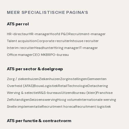
MEER SPECIALISTISCHE PAGINA'S
ATS per rol
HR-directeur
HR-manager
Hoofd P&O
Recruitment-manager
Talent acquisition
Corporate recruiter
Inhouse recruiter
Interim recruiter
Headhunter
Hiring manager
IT-manager
Office manager
CEO MKB
RPO-bureau
ATS per sector & doelgroep
Zorg / ziekenhuizen
Ziekenhuizen
Zorginstellingen
Gemeenten
Overheid (AFAS)
Bouw
Logistiek
Retail
Technologie
Detachering
Werving & selectie
W&S-bureaus
Uitzendbureau (klein)
Franchise
Zelfstandigen
Seizoenswerving
Hoog volume
Internationale werving
Snelle implementatie
Recruitment horeca
Recruitment logistiek
ATS per functie & contractvorm