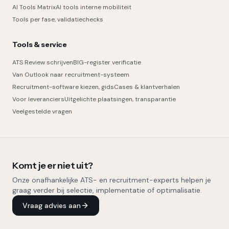
AI Tools Matrix
AI tools interne mobiliteit
Tools per fase, validatiechecks
Tools & service
ATS Review schrijven
BIG-register verificatie
Van Outlook naar recruitment-systeem
Recruitment-software kiezen, gids
Cases & klantverhalen
Voor leveranciers
Uitgelichte plaatsingen, transparantie
Veelgestelde vragen
Komt je er niet uit?
Onze onafhankelijke ATS- en recruitment-experts helpen je
graag verder bij selectie, implementatie of optimalisatie.
Vraag advies aan