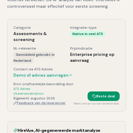
controversieel maar effectief voor eerste screening.
Categorie
Integratie-type
HireVue
, Kerngegevens
Assessments &
Native in veel ATS
screening
NL-relevantie
Prijsindicatie
Enterprise pricing op
Gemiddeld gebruikt in
aanvraag
Nederland
Contact via ATS Advies
Demo of advies aanvragen
Bron: onafhankelijke beoordeling door
ATS Advies
Leveranciersbron
Beste deal
Bijgewerkt:
augustus 2026
Feedback van de leverancier
Neem contact op voor de beste deal.
HireVue
,
AI-gegenereerde marktanalyse