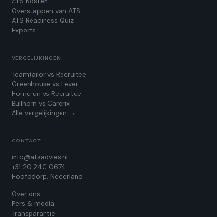
ATS Kosten
Overstappen van ATS
ATS Readiness Quiz
Experts
VERGELIJKINGEN
Teamtailor vs Recruitee
Greenhouse vs Lever
Homerun vs Recruitee
Bullhorn vs Carerix
Alle vergelijkingen →
CONTACT
info@atsadvies.nl
+31 20 240 0674
Hoofddorp, Nederland
Over ons
Pers & media
Transparantie