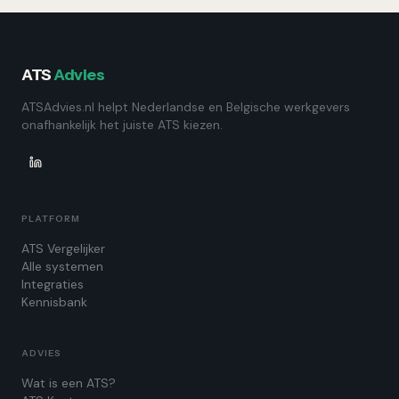
ATS
Advies
ATSAdvies.nl helpt Nederlandse en Belgische werkgevers
onafhankelijk het juiste ATS kiezen.
PLATFORM
ATS Vergelijker
Alle systemen
Integraties
Kennisbank
ADVIES
Wat is een ATS?