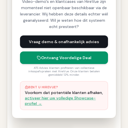
Video-demo's en klantcases van HireVue zijn
momenteel niet openbaar beschikbaar via de
leverancier. Wij hebben deze details echter wél
geanalyseerd. Wil je weten hoe dit systeem
echt presteert?
Vraag demo & onafhankelijk advies
Ontvang Voordelige Deal
ATS Advies klanten profiteren van collectieve
inkoopafspraken met HireVue. Onze klanten betalen
gemiddeld 12% minder.
BENT U HIREVUE?
Voorkom dat potentiële klanten afhaken,
activeer hier uw volledige Showcase-
profiel →