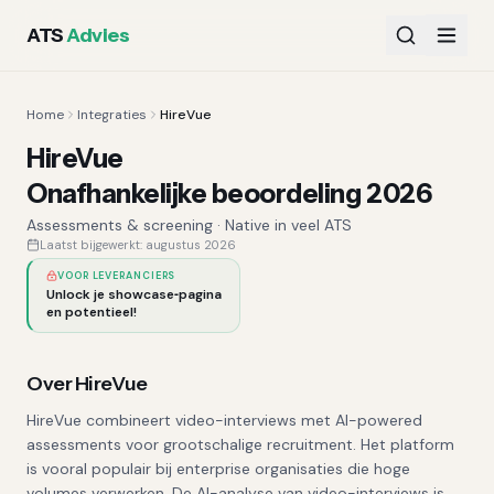
ATS
Advies
Home
Integraties
HireVue
HireVue
Onafhankelijke beoordeling 2026
Assessments & screening
·
Native in veel ATS
Laatst bijgewerkt:
augustus 2026
VOOR LEVERANCIERS
Unlock je showcase‑pagina
en potentieel!
Over
HireVue
HireVue combineert video-interviews met AI-powered
assessments voor grootschalige recruitment. Het platform
is vooral populair bij enterprise organisaties die hoge
volumes verwerken. De AI-analyse van video-interviews is