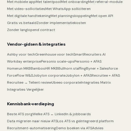
Met mobiele app
Met talentpool
Met onboarding
Met referral-module
Met video-sollicitaties
Met WhatsApp solliciteren
Met digitale handtekening
Met planningskoppeling
Met open API
Gratis vs betaald
Zonder implementatiekosten
Zonder langlopend contract
Vendor-gidsen & integraties
Ashby voor tech
Greenhouse voor tech
SmartRecruiters AI
Workday enterprise
Personio scale-ups
Personio + AFAS
Homerun MKB
BambooHR MKB
Bullhorn staffing
Byner + Salesforce
ForceFlow W&S
Jobylon corporate
Jobylon + AFAS
Recruitee + AFAS
Recruitee → Tellent review
Ubeeo corporate
Integraties Matrix
Integraties Vergelijker
Kennisbank-verdieping
Beste ATS zorg
Welke ATS ↔ LinkedIn & jobboards
Data migreren naar nieuw ATS
Los ATS vs geïntegreerd platform
Recruitment-automatisering
Demo boeken via ATSAdvies