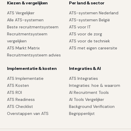
Kiezen & vergelijken
Per land & sector
ATS Vergelijker
ATS-systemen Nederland
Alle ATS-systemen
ATS-systemen België
Beste recruitmentsysteem
ATS voor IT
Recruitmentsysteem
ATS voor de zorg
vergelijken
ATS voor de techniek
ATS Markt Matrix
ATS met eigen careersite
Recruitmentsysteem advies
Implementatie & kosten
Integraties & AI
ATS Implementatie
ATS Integraties
ATS Kosten
Integraties: hoe & waarom
ATS ROI
AI Recruitment Tools
ATS Readiness
AI Tools Vergelijker
ATS Checklist
Background Verification
Overstappen van ATS
Begrippenlijst