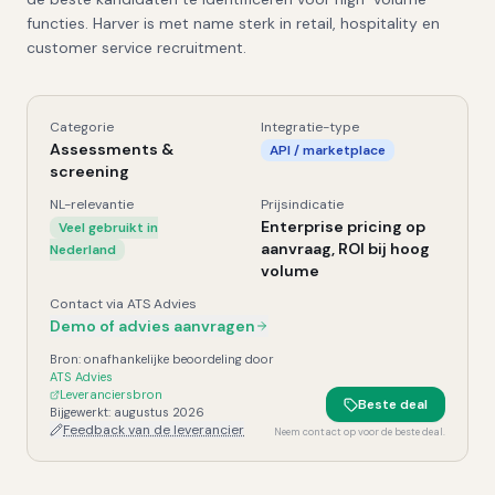
functies. Harver is met name sterk in retail, hospitality en
customer service recruitment.
Categorie
Integratie-type
Harver
, Kerngegevens
Assessments &
API / marketplace
screening
NL-relevantie
Prijsindicatie
Enterprise pricing op
Veel gebruikt in
aanvraag, ROI bij hoog
Nederland
volume
Contact via ATS Advies
Demo of advies aanvragen
Bron: onafhankelijke beoordeling door
ATS Advies
Leveranciersbron
Beste deal
Bijgewerkt:
augustus 2026
Feedback van de leverancier
Neem contact op voor de beste deal.