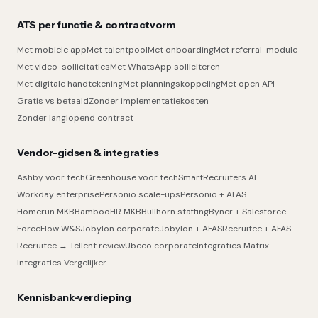
ATS per functie & contractvorm
Met mobiele app
Met talentpool
Met onboarding
Met referral-module
Met video-sollicitaties
Met WhatsApp solliciteren
Met digitale handtekening
Met planningskoppeling
Met open API
Gratis vs betaald
Zonder implementatiekosten
Zonder langlopend contract
Vendor-gidsen & integraties
Ashby voor tech
Greenhouse voor tech
SmartRecruiters AI
Workday enterprise
Personio scale-ups
Personio + AFAS
Homerun MKB
BambooHR MKB
Bullhorn staffing
Byner + Salesforce
ForceFlow W&S
Jobylon corporate
Jobylon + AFAS
Recruitee + AFAS
Recruitee → Tellent review
Ubeeo corporate
Integraties Matrix
Integraties Vergelijker
Kennisbank-verdieping