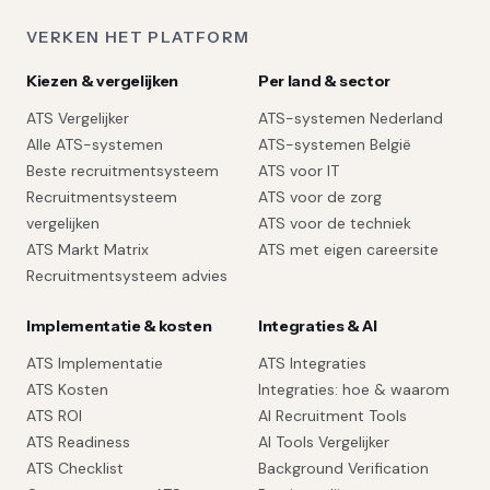
VERKEN HET PLATFORM
Kiezen & vergelijken
Per land & sector
ATS Vergelijker
ATS-systemen Nederland
Alle ATS-systemen
ATS-systemen België
Beste recruitmentsysteem
ATS voor IT
Recruitmentsysteem
ATS voor de zorg
vergelijken
ATS voor de techniek
ATS Markt Matrix
ATS met eigen careersite
Recruitmentsysteem advies
Implementatie & kosten
Integraties & AI
ATS Implementatie
ATS Integraties
ATS Kosten
Integraties: hoe & waarom
ATS ROI
AI Recruitment Tools
ATS Readiness
AI Tools Vergelijker
ATS Checklist
Background Verification