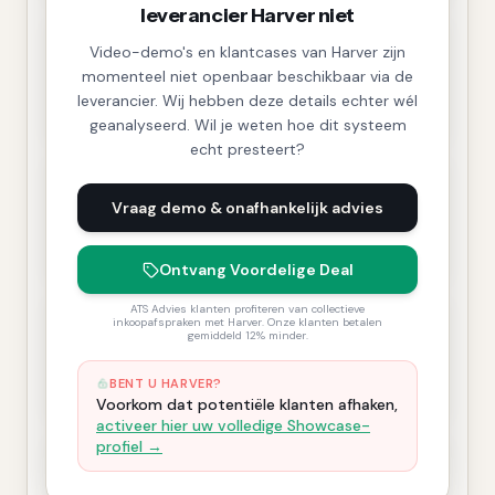
leverancier Harver niet
Video-demo's en klantcases van Harver zijn
momenteel niet openbaar beschikbaar via de
leverancier. Wij hebben deze details echter wél
geanalyseerd. Wil je weten hoe dit systeem
echt presteert?
Vraag demo & onafhankelijk advies
Ontvang Voordelige Deal
ATS Advies klanten profiteren van collectieve
inkoopafspraken met Harver. Onze klanten betalen
gemiddeld 12% minder.
BENT U HARVER?
Voorkom dat potentiële klanten afhaken,
activeer hier uw volledige Showcase-
profiel →