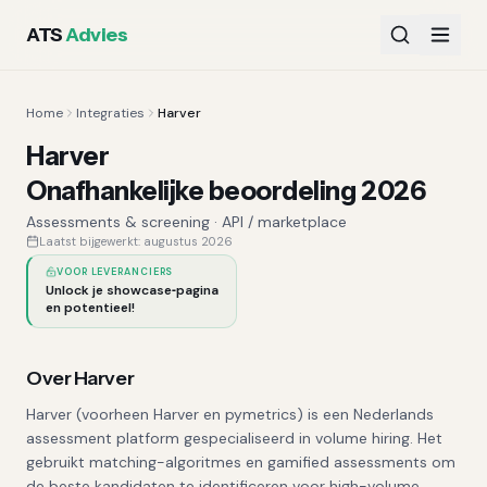
ATS
Advies
Home
Integraties
Harver
Harver
Onafhankelijke beoordeling 2026
Assessments & screening
·
API / marketplace
Laatst bijgewerkt:
augustus 2026
VOOR LEVERANCIERS
Unlock je showcase‑pagina
en potentieel!
Over
Harver
Harver (voorheen Harver en pymetrics) is een Nederlands
assessment platform gespecialiseerd in volume hiring. Het
gebruikt matching-algoritmes en gamified assessments om
de beste kandidaten te identificeren voor high-volume