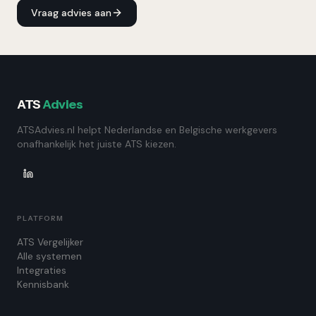
Vraag advies aan
ATS
Advies
ATSAdvies.nl helpt Nederlandse en Belgische werkgevers
onafhankelijk het juiste ATS kiezen.
PLATFORM
ATS Vergelijker
Alle systemen
Integraties
Kennisbank