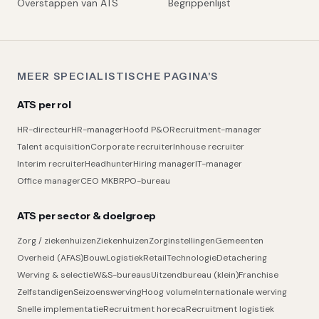
Overstappen van ATS
Begrippenlijst
MEER SPECIALISTISCHE PAGINA'S
ATS per rol
HR-directeur
HR-manager
Hoofd P&O
Recruitment-manager
Talent acquisition
Corporate recruiter
Inhouse recruiter
Interim recruiter
Headhunter
Hiring manager
IT-manager
Office manager
CEO MKB
RPO-bureau
ATS per sector & doelgroep
Zorg / ziekenhuizen
Ziekenhuizen
Zorginstellingen
Gemeenten
Overheid (AFAS)
Bouw
Logistiek
Retail
Technologie
Detachering
Werving & selectie
W&S-bureaus
Uitzendbureau (klein)
Franchise
Zelfstandigen
Seizoenswerving
Hoog volume
Internationale werving
Snelle implementatie
Recruitment horeca
Recruitment logistiek