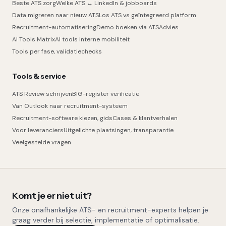
Beste ATS zorg
Welke ATS ↔ LinkedIn & jobboards
Data migreren naar nieuw ATS
Los ATS vs geïntegreerd platform
Recruitment-automatisering
Demo boeken via ATSAdvies
AI Tools Matrix
AI tools interne mobiliteit
Tools per fase, validatiechecks
Tools & service
ATS Review schrijven
BIG-register verificatie
Van Outlook naar recruitment-systeem
Recruitment-software kiezen, gids
Cases & klantverhalen
Voor leveranciers
Uitgelichte plaatsingen, transparantie
Veelgestelde vragen
Komt je er niet uit?
Onze onafhankelijke ATS- en recruitment-experts helpen je
graag verder bij selectie, implementatie of optimalisatie.