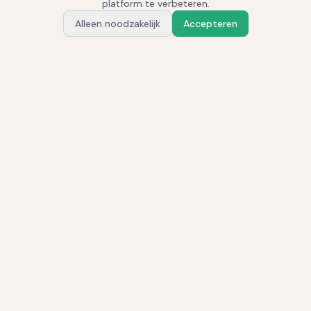
platform te verbeteren.
Alleen noodzakelijk
Accepteren
Vraag Alex
VERKEN HET PLATFORM
Kiezen & vergelijken
Per land & sector
ATS Vergelijker
ATS-systemen Nederland
Alle ATS-systemen
ATS-systemen België
Beste recruitmentsysteem
ATS voor IT
Recruitmentsysteem
ATS voor de zorg
vergelijken
ATS voor de techniek
ATS Markt Matrix
ATS met eigen careersite
Recruitmentsysteem advies
Implementatie & kosten
Integraties & AI
ATS Implementatie
ATS Integraties
ATS Kosten
Integraties: hoe & waarom