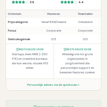
3.6
4.4
Criterium
Homerun
Teamtailor
Prijscategorie
Vanaf €89/maand
Onbekend
Focus
Corporate
Corporate
Gebruiksgemak
5/5
5/5
BESTE KEUZE VOOR
BESTE KEUZE VOOR
Startups, klein MKB (<250
Middelgrote tot grote
FTE) en creatieve bureaus
organisaties in
die hun eerste, visuele ATS
zorg/overheid die
willen.
persoonlijke support en
bewezen features zoeken.
Persoonlijk advies via de quickscan