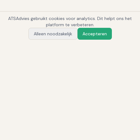
ATSAdvies gebruikt cookies voor analytics. Dit helpt ons het
1
platform te verbeteren.
Alleen noodzakelijk
Accepteren
Vraag Alex
Gerelateerde systemen
Homerun
Corporate
·
Vanaf €89/maand
Teamtailor
Corporate
·
Onbekend
Tellent Recruitee
Corporate
·
Op aanvraag