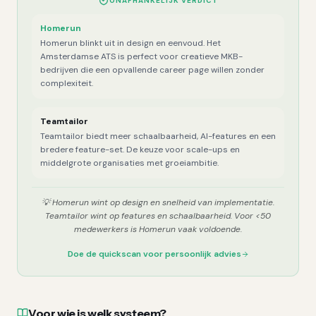
ONAFHANKELIJK VERDICT
Homerun
Homerun blinkt uit in design en eenvoud. Het
Amsterdamse ATS is perfect voor creatieve MKB-
bedrijven die een opvallende career page willen zonder
complexiteit.
Teamtailor
Teamtailor biedt meer schaalbaarheid, AI-features en een
bredere feature-set. De keuze voor scale-ups en
middelgrote organisaties met groeiambitie.
💡
Homerun wint op design en snelheid van implementatie.
Teamtailor wint op features en schaalbaarheid. Voor <50
medewerkers is Homerun vaak voldoende.
Doe de quickscan voor persoonlijk advies
Voor wie is welk systeem?