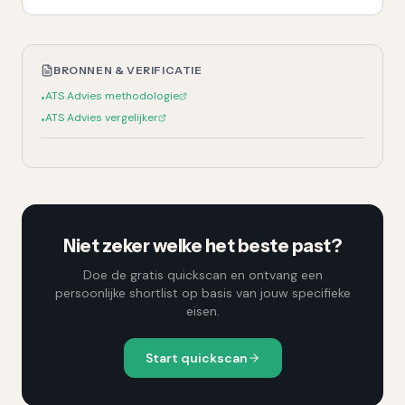
BRONNEN & VERIFICATIE
ATS Advies methodologie
•
ATS Advies vergelijker
•
Niet zeker welke het beste past?
Doe de gratis quickscan en ontvang een
persoonlijke shortlist op basis van jouw specifieke
eisen.
Start quickscan