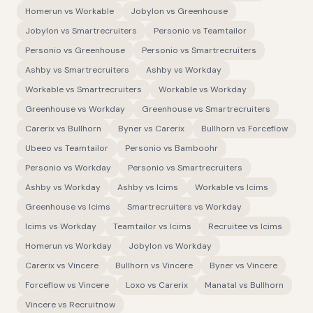
Homerun
vs
Workable
Jobylon
vs
Greenhouse
Jobylon
vs
Smartrecruiters
Personio
vs
Teamtailor
Personio
vs
Greenhouse
Personio
vs
Smartrecruiters
Ashby
vs
Smartrecruiters
Ashby
vs
Workday
Workable
vs
Smartrecruiters
Workable
vs
Workday
Greenhouse
vs
Workday
Greenhouse
vs
Smartrecruiters
Carerix
vs
Bullhorn
Byner
vs
Carerix
Bullhorn
vs
Forceflow
Ubeeo
vs
Teamtailor
Personio
vs
Bamboohr
Personio
vs
Workday
Personio
vs
Smartrecruiters
Ashby
vs
Workday
Ashby
vs
Icims
Workable
vs
Icims
Greenhouse
vs
Icims
Smartrecruiters
vs
Workday
Icims
vs
Workday
Teamtailor
vs
Icims
Recruitee
vs
Icims
Homerun
vs
Workday
Jobylon
vs
Workday
Carerix
vs
Vincere
Bullhorn
vs
Vincere
Byner
vs
Vincere
Forceflow
vs
Vincere
Loxo
vs
Carerix
Manatal
vs
Bullhorn
Vincere
vs
Recruitnow