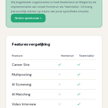
Wij begeleiden organisaties in heel Nederland en België bij de
implementatie van zowel
Homerun
als
Teamtailor
. Ontvang
persoonlijk advies op basis van jouw specifieke situatie.
Gratis quickscan
Features vergelijking
Feature
Homerun
Teamtailor
Career Site
Multiposting
AI Screening
AI Matching
Video Interview