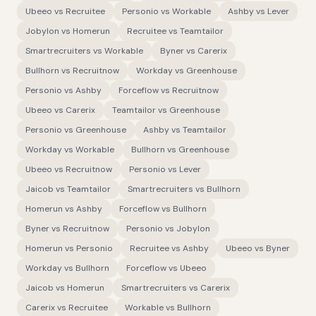
Ubeeo
vs
Recruitee
Personio
vs
Workable
Ashby
vs
Lever
Jobylon
vs
Homerun
Recruitee
vs
Teamtailor
Smartrecruiters
vs
Workable
Byner
vs
Carerix
Bullhorn
vs
Recruitnow
Workday
vs
Greenhouse
Personio
vs
Ashby
Forceflow
vs
Recruitnow
Ubeeo
vs
Carerix
Teamtailor
vs
Greenhouse
Personio
vs
Greenhouse
Ashby
vs
Teamtailor
Workday
vs
Workable
Bullhorn
vs
Greenhouse
Ubeeo
vs
Recruitnow
Personio
vs
Lever
Jaicob
vs
Teamtailor
Smartrecruiters
vs
Bullhorn
Homerun
vs
Ashby
Forceflow
vs
Bullhorn
Byner
vs
Recruitnow
Personio
vs
Jobylon
Homerun
vs
Personio
Recruitee
vs
Ashby
Ubeeo
vs
Byner
Workday
vs
Bullhorn
Forceflow
vs
Ubeeo
Jaicob
vs
Homerun
Smartrecruiters
vs
Carerix
Carerix
vs
Recruitee
Workable
vs
Bullhorn