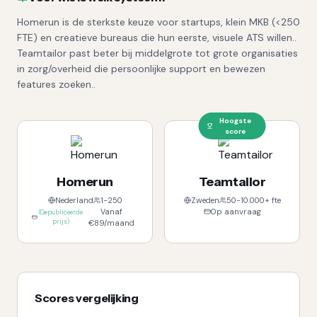
Homerun is de sterkste keuze voor startups, klein MKB (<250
FTE) en creatieve bureaus die hun eerste, visuele ATS willen..
Teamtailor past beter bij middelgrote tot grote organisaties
in zorg/overheid die persoonlijke support en bewezen
features zoeken..
Hoogste
score
Homerun
Teamtailor
Nederland
1-250
Zweden
50-10.000+ fte
Vanaf
Op aanvraag
(
Gepubliceerde
prijs
)
€89/maand
Scores vergelijking