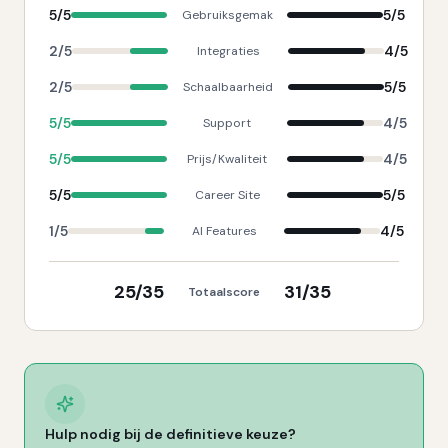
5
/5
5
/5
Gebruiksgemak
2
/5
4
/5
Integraties
2
/5
5
/5
Schaalbaarheid
5
/5
4
/5
Support
5
/5
4
/5
Prijs/Kwaliteit
5
/5
5
/5
Career Site
1
/5
4
/5
AI Features
25
/35
31
/35
Totaalscore
Hulp nodig bij de definitieve keuze?