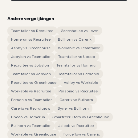
Andere vergelijkingen
Teamtailor
vs
Recruitee
Greenhouse
vs
Lever
Homerun
vs
Recruitee
Bullhorn
vs
Carerix
Ashby
vs
Greenhouse
Workable
vs
Teamtailor
Jobylon
vs
Teamtailor
Teamtailor
vs
Ubeoo
Recruitee
vs
Jobylon
Teamtailor
vs
Homerun
Teamtailor
vs
Jobylon
Teamtailor
vs
Personio
Recruitee
vs
Greenhouse
Ashby
vs
Workable
Workable
vs
Recruitee
Personio
vs
Recruitee
Personio
vs
Teamtailor
Carerix
vs
Bullhorn
Carerix
vs
Recruitnow
Byner
vs
Bullhorn
Ubeeo
vs
Homerun
Smartrecruiters
vs
Greenhouse
Bullhorn
vs
Teamtailor
Jaicob
vs
Recruitee
Workable
vs
Greenhouse
Forceflow
vs
Carerix