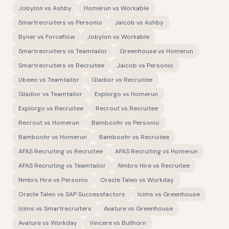
Jobylon
vs
Ashby
Homerun
vs
Workable
Smartrecruiters
vs
Personio
Jaicob
vs
Ashby
Byner
vs
Forceflow
Jobylon
vs
Workable
Smartrecruiters
vs
Teamtailor
Greenhouse
vs
Homerun
Smartrecruiters
vs
Recruitee
Jaicob
vs
Personio
Ubeeo
vs
Teamtailor
Gladior
vs
Recruitee
Gladior
vs
Teamtailor
Explorgo
vs
Homerun
Explorgo
vs
Recruitee
Recrout
vs
Recruitee
Recrout
vs
Homerun
Bamboohr
vs
Personio
Bamboohr
vs
Homerun
Bamboohr
vs
Recruitee
AFAS Recruiting
vs
Recruitee
AFAS Recruiting
vs
Homerun
AFAS Recruiting
vs
Teamtailor
Nmbrs Hire
vs
Recruitee
Nmbrs Hire
vs
Personio
Oracle Taleo
vs
Workday
Oracle Taleo
vs
SAP Successfactors
Icims
vs
Greenhouse
Icims
vs
Smartrecruiters
Avature
vs
Greenhouse
Avature
vs
Workday
Vincere
vs
Bullhorn