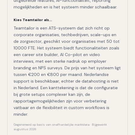
uitgebreide features, AI-functionaliteit, reporting
mogelijkheden en is het systeem minder schaalbaar.
Kies
Teamtailor
als…
Teamtailor is een ATS-systeem dat zich richt op
corporate organisaties, techbedrijven, scale-ups en
de zorgsector, geschikt voor organisaties met 50 tot
10000 FTE. Het systeem biedt functionaliteiten zoals
een career site builder, AI Co-pilot en video
interviews, met een sterke nadruk op employer
branding en NPS surveys. De prijs van het systeem ligt
tussen €200 en €800 per maand. Nederlandse
support is beschikbaar, echter de datahosting is niet
in Nederland. Een kanttekening is dat de configuratie
bij grote setups complexer kan zijn, de
rapportagemogelijkheden zijn voor verbetering
vatbaar en de flexibiliteit in custom workflows is
minder.
Gegenereerd op basis van onafhankelijke marktdata · Bijgewerkt
augustus 2026