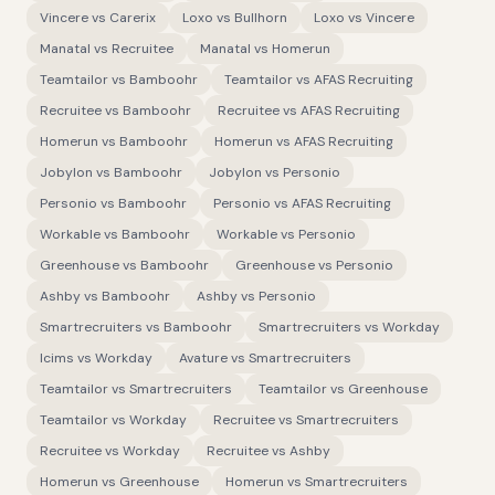
Vincere
vs
Carerix
Loxo
vs
Bullhorn
Loxo
vs
Vincere
Manatal
vs
Recruitee
Manatal
vs
Homerun
Teamtailor
vs
Bamboohr
Teamtailor
vs
AFAS Recruiting
Recruitee
vs
Bamboohr
Recruitee
vs
AFAS Recruiting
Homerun
vs
Bamboohr
Homerun
vs
AFAS Recruiting
Jobylon
vs
Bamboohr
Jobylon
vs
Personio
Personio
vs
Bamboohr
Personio
vs
AFAS Recruiting
Workable
vs
Bamboohr
Workable
vs
Personio
Greenhouse
vs
Bamboohr
Greenhouse
vs
Personio
Ashby
vs
Bamboohr
Ashby
vs
Personio
Smartrecruiters
vs
Bamboohr
Smartrecruiters
vs
Workday
Icims
vs
Workday
Avature
vs
Smartrecruiters
Teamtailor
vs
Smartrecruiters
Teamtailor
vs
Greenhouse
Teamtailor
vs
Workday
Recruitee
vs
Smartrecruiters
Recruitee
vs
Workday
Recruitee
vs
Ashby
Homerun
vs
Greenhouse
Homerun
vs
Smartrecruiters