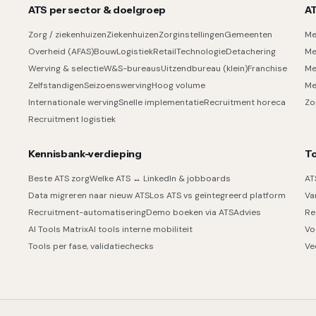
ATS per sector & doelgroep
AT
Zorg / ziekenhuizen
Ziekenhuizen
Zorginstellingen
Gemeenten
Me
Overheid (AFAS)
Bouw
Logistiek
Retail
Technologie
Detachering
Me
Werving & selectie
W&S-bureaus
Uitzendbureau (klein)
Franchise
Me
Zelfstandigen
Seizoenswerving
Hoog volume
Me
Internationale werving
Snelle implementatie
Recruitment horeca
Zo
Recruitment logistiek
Kennisbank-verdieping
To
Beste ATS zorg
Welke ATS ↔ LinkedIn & jobboards
AT
Data migreren naar nieuw ATS
Los ATS vs geïntegreerd platform
Va
Recruitment-automatisering
Demo boeken via ATSAdvies
Re
AI Tools Matrix
AI tools interne mobiliteit
Vo
Tools per fase, validatiechecks
Ve