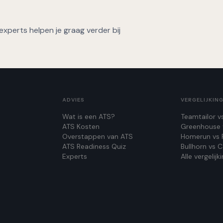
xperts helpen je graag verder bij
ADVIES
VERGELIJKIN
Wat is een ATS?
Teamtailor v
ATS Kosten
Greenhouse 
Overstappen van ATS
Homerun vs 
ATS Readiness Quiz
Bullhorn vs C
Experts
Alle vergelij