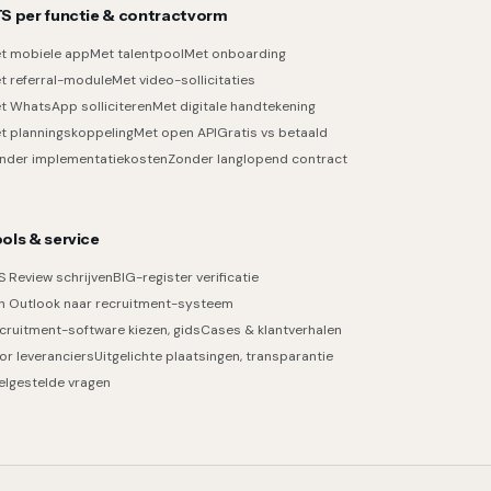
S per functie & contractvorm
t mobiele app
Met talentpool
Met onboarding
t referral-module
Met video-sollicitaties
t WhatsApp solliciteren
Met digitale handtekening
t planningskoppeling
Met open API
Gratis vs betaald
nder implementatiekosten
Zonder langlopend contract
ols & service
S Review schrijven
BIG-register verificatie
n Outlook naar recruitment-systeem
cruitment-software kiezen, gids
Cases & klantverhalen
or leveranciers
Uitgelichte plaatsingen, transparantie
elgestelde vragen