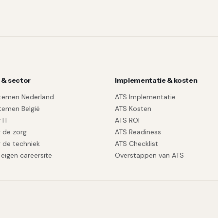
 & sector
Implementatie & kosten
temen Nederland
ATS Implementatie
temen België
ATS Kosten
 IT
ATS ROI
 de zorg
ATS Readiness
 de techniek
ATS Checklist
eigen careersite
Overstappen van ATS