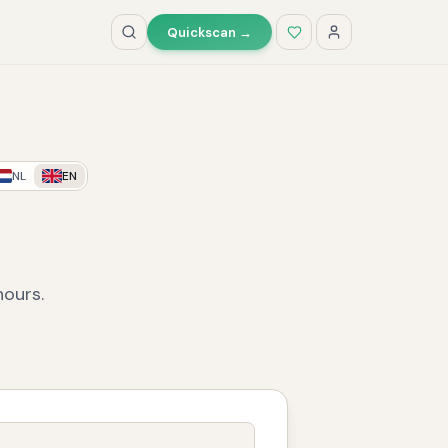
Quickscan →
NL
EN
hours.