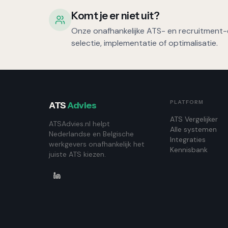
Komt je er niet uit?
Onze onafhankelijke ATS- en recruitment-e
selectie, implementatie of optimalisatie.
PLATFORM
ATS
Advies
ATS Vergelijker
ATSAdvies.nl helpt
Alle systemen
Nederlandse en Belgische
Integraties
werkgevers onafhankelijk het
Kennisbank
juiste ATS kiezen.