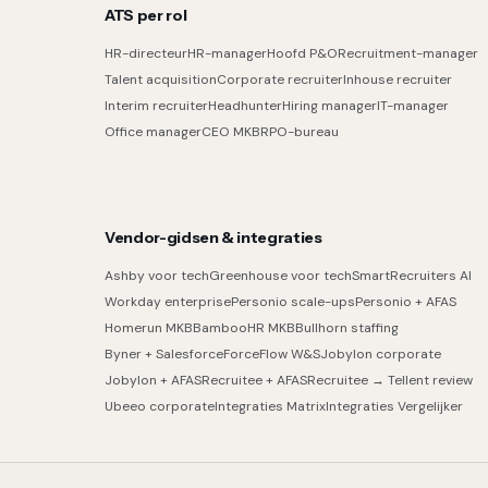
ATS per rol
HR-directeur
HR-manager
Hoofd P&O
Recruitment-manager
Talent acquisition
Corporate recruiter
Inhouse recruiter
Interim recruiter
Headhunter
Hiring manager
IT-manager
Office manager
CEO MKB
RPO-bureau
Vendor-gidsen & integraties
Ashby voor tech
Greenhouse voor tech
SmartRecruiters AI
Workday enterprise
Personio scale-ups
Personio + AFAS
Homerun MKB
BambooHR MKB
Bullhorn staffing
Byner + Salesforce
ForceFlow W&S
Jobylon corporate
Jobylon + AFAS
Recruitee + AFAS
Recruitee → Tellent review
Ubeeo corporate
Integraties Matrix
Integraties Vergelijker