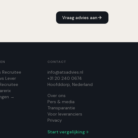
Vraag advies aan
GEN
CONTACT
s Recruitee
info@atsadvies.nl
vs Lever
+31 20 240 0674
Recruitee
Hoofddorp, Nederland
arerix
Over ons
kingen →
Pers & media
Transparantie
Voor leveranciers
Privacy
Start vergelijking