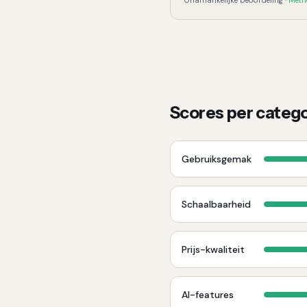
Onafhankelijke beoordeling ·
Meth
Scores per catego
Gebruiksgemak
Schaalbaarheid
Prijs-kwaliteit
AI-features