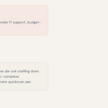
zonder IT support, budget-
tes die ook staffing doen
.
p: complexe
ratis quickscan aan.