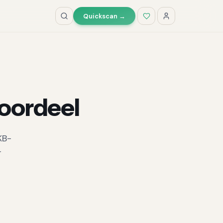
Quickscan →
k oordeel
KB-
r