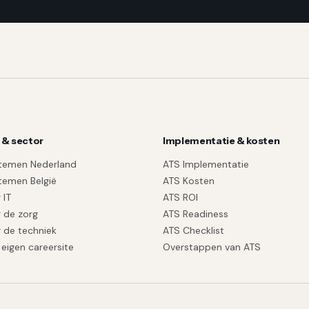
 & sector
Implementatie & kosten
temen Nederland
ATS Implementatie
temen België
ATS Kosten
 IT
ATS ROI
 de zorg
ATS Readiness
 de techniek
ATS Checklist
eigen careersite
Overstappen van ATS