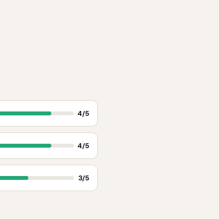
4
/5
4
/5
3
/5