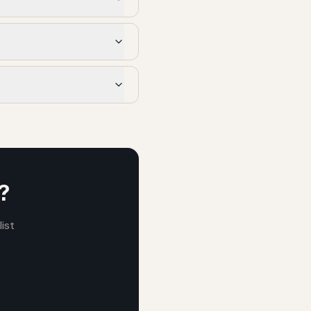
?
ist