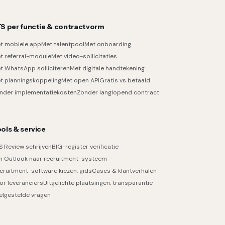
S per functie & contractvorm
t mobiele app
Met talentpool
Met onboarding
t referral-module
Met video-sollicitaties
t WhatsApp solliciteren
Met digitale handtekening
t planningskoppeling
Met open API
Gratis vs betaald
nder implementatiekosten
Zonder langlopend contract
ols & service
S Review schrijven
BIG-register verificatie
n Outlook naar recruitment-systeem
cruitment-software kiezen, gids
Cases & klantverhalen
or leveranciers
Uitgelichte plaatsingen, transparantie
elgestelde vragen