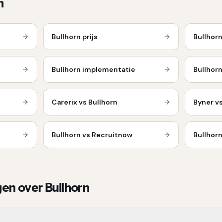
n
Bullhorn
prijs
Bullhor
Bullhorn
implementatie
Bullhor
Carerix vs Bullhorn
Byner vs
Bullhorn vs Recruitnow
Bullhor
gen over
Bullhorn