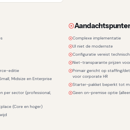
Aandachtspunte
es
Complexe implementatie
UI niet de modernste
Configuratie vereist technisch
Niet-transparante prijzen voo
rce-editie
Primair gericht op staffing/de
voor corporate HR
mall, Midsize en Enterprise
Starter-pakket beperkt tot ma
n per sector (professional,
Geen on-premise optie (allee
tplace (Core en hoger)
wijd