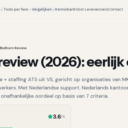
Kennisbank
Voor Leveranciers
Contact
g
Tools per fase
Vergelijken
Bullhorn Review
review (
2026
): eerlij
e + staffing
ATS uit
VS
, gericht op organisaties van
M
rkers.
Met Nederlandse support.
Nederlands kantoo
 onafhankelijke oordeel op basis van
7
criteria.
3.6
/5