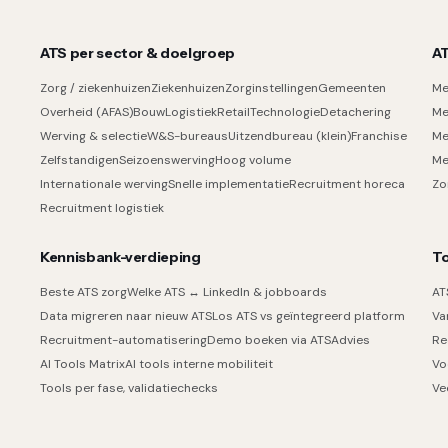
ATS per sector & doelgroep
AT
Zorg / ziekenhuizen
Ziekenhuizen
Zorginstellingen
Gemeenten
Me
Overheid (AFAS)
Bouw
Logistiek
Retail
Technologie
Detachering
Me
Werving & selectie
W&S-bureaus
Uitzendbureau (klein)
Franchise
Me
Zelfstandigen
Seizoenswerving
Hoog volume
Me
Internationale werving
Snelle implementatie
Recruitment horeca
Zo
Recruitment logistiek
Kennisbank-verdieping
To
Beste ATS zorg
Welke ATS ↔ LinkedIn & jobboards
AT
Data migreren naar nieuw ATS
Los ATS vs geïntegreerd platform
Va
Recruitment-automatisering
Demo boeken via ATSAdvies
Re
AI Tools Matrix
AI tools interne mobiliteit
Vo
Tools per fase, validatiechecks
Ve