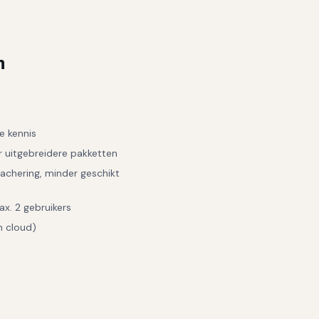
n
e kennis
r uitgebreidere pakketten
tachering, minder geschikt
x. 2 gebruikers
n cloud)