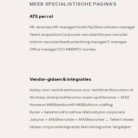
MEER SPECIALISTISCHE PAGINA'S
ATS per rol
HR-directeur
HR-manager
Hoofd P&O
Recruitment-manager
Talent acquisition
Corporate recruiter
Inhouse recruiter
Interim recruiter
Headhunter
Hiring manager
IT-manager
Office manager
CEO MKB
RPO-bureau
Vendor-gidsen & integraties
Ashby voor tech
Greenhouse voor tech
SmartRecruiters AI
Workday enterprise
Personio scale-ups
Personio + AFAS
Homerun MKB
BambooHR MKB
Bullhorn staffing
Byner + Salesforce
ForceFlow W&S
Jobylon corporate
Jobylon + AFAS
Recruitee + AFAS
Recruitee → Tellent review
Ubeeo corporate
Integraties Matrix
Integraties Vergelijker