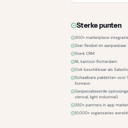
Sterke punten
300+ marketplace integrati
Zeer flexibel en aanpasbaar
Sterk CRM
NL kantoor Rotterdam
Ook beschikbaar als Salesfo
Schaalbare pakketten voor S
bureaus
Gespecialiseerde oplossinge
clerical, light industrial)
350+ partners in app marke
10.000+ organisaties wereld