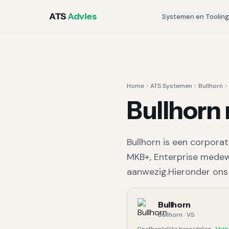
ATS
Advies
Systemen en Toolin
Home
ATS Systemen
Bullhorn
Bullhorn
Bullhorn
is een
corporat
MKB+, Enterprise
medewe
aanwezig.
Hieronder ons
Bullhorn
Bullhorn
·
VS