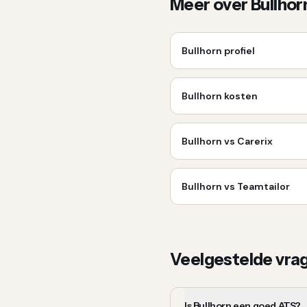
Meer over
Bullhor
Bullhorn
profiel
Bullhorn
kosten
Bullhorn vs Carerix
Bullhorn vs Teamtailor
Veelgestelde vra
Is Bullhorn een goed ATS?