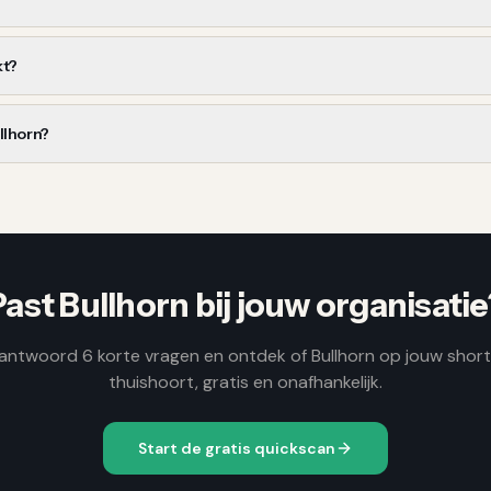
kt?
llhorn?
Past
Bullhorn
bij jouw organisatie
antwoord 6 korte vragen en ontdek of
Bullhorn
op jouw shortl
thuishoort, gratis en onafhankelijk.
Start de gratis quickscan