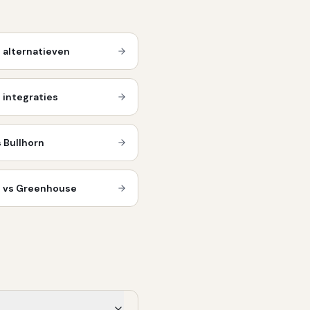
n
alternatieven
n
integraties
 Bullhorn
n vs Greenhouse