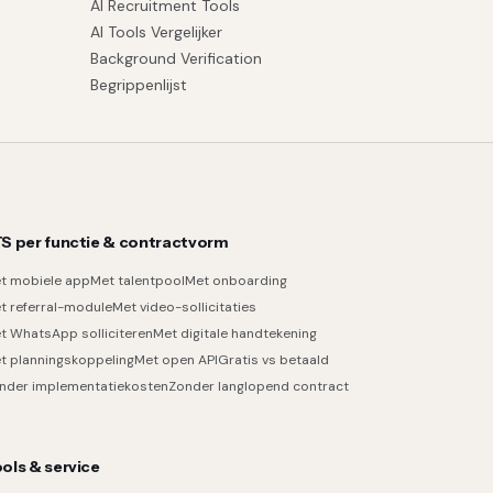
AI Recruitment Tools
AI Tools Vergelijker
Background Verification
Begrippenlijst
S per functie & contractvorm
t mobiele app
Met talentpool
Met onboarding
t referral-module
Met video-sollicitaties
t WhatsApp solliciteren
Met digitale handtekening
t planningskoppeling
Met open API
Gratis vs betaald
nder implementatiekosten
Zonder langlopend contract
ols & service