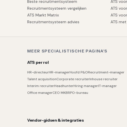
Beste recruitmentsysteem
ATS voor
Recruitmentsysteem vergelijken
ATS voor
ATS Markt Matrix
ATS voor
Recruitmentsysteem advies
ATS met 
MEER SPECIALISTISCHE PAGINA'S
ATS per rol
HR-directeur
HR-manager
Hoofd P&O
Recruitment-manager
Talent acquisition
Corporate recruiter
Inhouse recruiter
Interim recruiter
Headhunter
Hiring manager
IT-manager
Office manager
CEO MKB
RPO-bureau
Vendor-gidsen & integraties