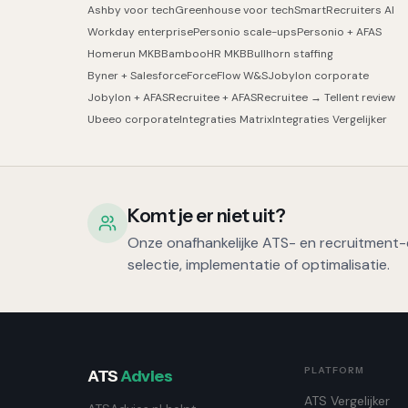
Ashby voor tech
Greenhouse voor tech
SmartRecruiters AI
Workday enterprise
Personio scale-ups
Personio + AFAS
Homerun MKB
BambooHR MKB
Bullhorn staffing
Byner + Salesforce
ForceFlow W&S
Jobylon corporate
Jobylon + AFAS
Recruitee + AFAS
Recruitee → Tellent review
Ubeeo corporate
Integraties Matrix
Integraties Vergelijker
Komt je er niet uit?
Onze onafhankelijke ATS- en recruitment-e
selectie, implementatie of optimalisatie.
PLATFORM
ATS
Advies
ATS Vergelijker