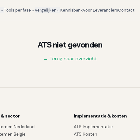
Kennisbank
Voor Leveranciers
Contact
g
Tools per fase
Vergelijken
ATS niet gevonden
← Terug naar overzicht
 & sector
Implementatie & kosten
temen Nederland
ATS Implementatie
temen België
ATS Kosten