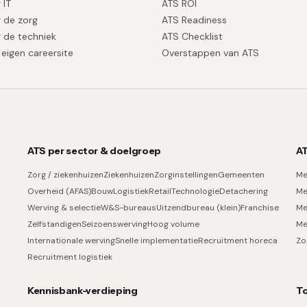
 IT
ATS ROI
 de zorg
ATS Readiness
 de techniek
ATS Checklist
eigen careersite
Overstappen van ATS
ATS per sector & doelgroep
AT
Zorg / ziekenhuizen
Ziekenhuizen
Zorginstellingen
Gemeenten
Me
Overheid (AFAS)
Bouw
Logistiek
Retail
Technologie
Detachering
Me
Werving & selectie
W&S-bureaus
Uitzendbureau (klein)
Franchise
Me
Zelfstandigen
Seizoenswerving
Hoog volume
Me
Internationale werving
Snelle implementatie
Recruitment horeca
Zo
Recruitment logistiek
Kennisbank-verdieping
To