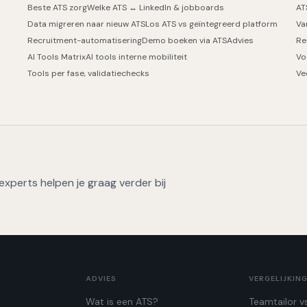
Beste ATS zorg
Welke ATS ↔ LinkedIn & jobboards
AT
Data migreren naar nieuw ATS
Los ATS vs geïntegreerd platform
Va
Recruitment-automatisering
Demo boeken via ATSAdvies
Re
AI Tools Matrix
AI tools interne mobiliteit
Vo
Tools per fase, validatiechecks
Ve
xperts helpen je graag verder bij
ADVIES
VERGELIJKIN
Wat is een ATS?
Teamtailor v