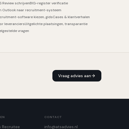
S Review schrijven
BIG-register verificatie
n Outlook naar recruitment-systeem
cruitment-software kiezen, gids
Cases & klantverhalen
or leveranciers
Uitgelichte plaatsingen, transparantie
elgestelde vragen
Vraag advies aan
GEN
CONTACT
s Recruitee
info@atsadvies.nl