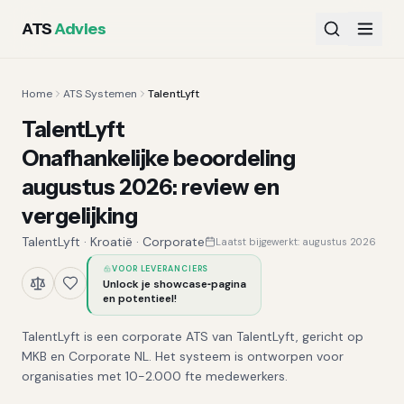
ATS
Advies
Home
ATS Systemen
TalentLyft
TalentLyft
Onafhankelijke beoordeling
augustus 2026
:
review en
vergelijking
TalentLyft
·
Kroatië
·
Corporate
Laatst bijgewerkt:
augustus 2026
VOOR LEVERANCIERS
Unlock je showcase‑pagina
en potentieel!
TalentLyft is een corporate ATS van TalentLyft, gericht op
MKB en Corporate NL. Het systeem is ontworpen voor
organisaties met 10-2.000 fte medewerkers.