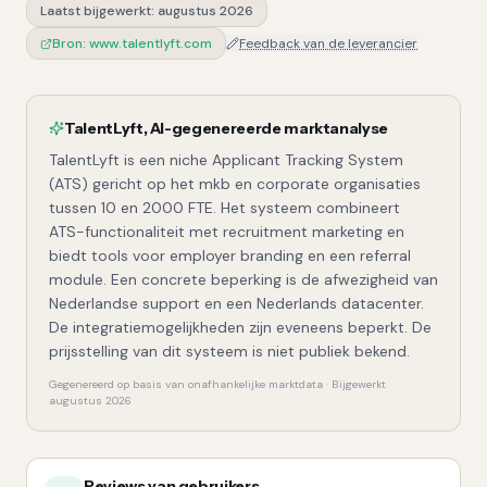
Laatst bijgewerkt:
augustus 2026
Bron:
www.talentlyft.com
Feedback van de leverancier
TalentLyft
,
AI-gegenereerde marktanalyse
TalentLyft is een niche Applicant Tracking System
(ATS) gericht op het mkb en corporate organisaties
tussen 10 en 2000 FTE. Het systeem combineert
ATS-functionaliteit met recruitment marketing en
biedt tools voor employer branding en een referral
module. Een concrete beperking is de afwezigheid van
Nederlandse support en een Nederlands datacenter.
De integratiemogelijkheden zijn eveneens beperkt. De
prijsstelling van dit systeem is niet publiek bekend.
Gegenereerd op basis van onafhankelijke marktdata · Bijgewerkt
augustus 2026
Reviews van gebruikers