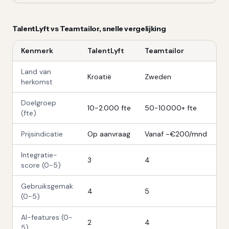
TalentLyft
vs
Teamtailor
, snelle vergelijking
Kenmerk
TalentLyft
Teamtailor
Land van
Kroatië
Zweden
herkomst
Doelgroep
10-2.000 fte
50-10.000+ fte
(fte)
Prijsindicatie
Op aanvraag
Vanaf ~€200/mnd
Integratie-
3
4
score (0-5)
Gebruiksgemak
4
5
(0-5)
AI-features (0-
2
4
5)