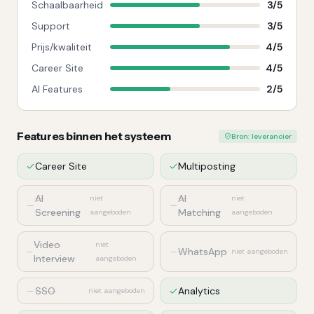
Schaalbaarheid
3
/
5
Support
3
/
5
Prijs/kwaliteit
4
/
5
Career Site
4
/
5
AI Features
2
/
5
Features binnen het systeem
Bron: leverancier
Career Site
Multiposting
AI
AI
niet
niet
Screening
Matching
aangeboden
aangeboden
Video
niet
WhatsApp
niet aangeboden
Interview
aangeboden
SSO
Analytics
niet aangeboden