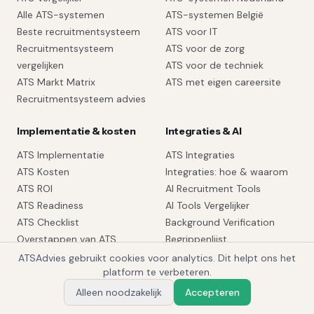
Alle ATS-systemen
ATS-systemen België
Beste recruitmentsysteem
ATS voor IT
Recruitmentsysteem
ATS voor de zorg
vergelijken
ATS voor de techniek
ATS Markt Matrix
ATS met eigen careersite
Recruitmentsysteem advies
Implementatie & kosten
Integraties & AI
ATS Implementatie
ATS Integraties
ATS Kosten
Integraties: hoe & waarom
ATS ROI
AI Recruitment Tools
ATS Readiness
AI Tools Vergelijker
ATS Checklist
Background Verification
Overstappen van ATS
Begrippenlijst
ATSAdvies gebruikt cookies voor analytics. Dit helpt ons het
1
platform te verbeteren.
Alleen noodzakelijk
Accepteren
Vraag Alex
MEER SPECIALISTISCHE PAGINA'S