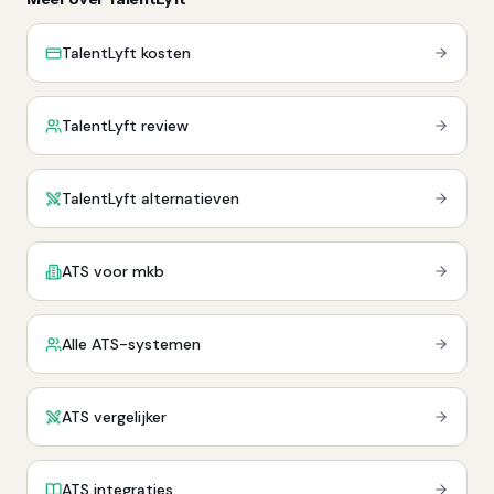
TalentLyft kosten
TalentLyft review
TalentLyft alternatieven
ATS voor mkb
Alle ATS-systemen
ATS vergelijker
ATS integraties