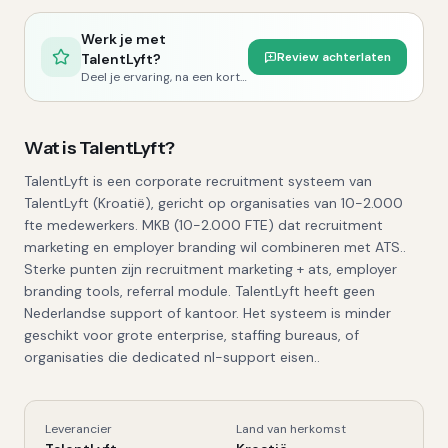
Werk je met
Review achterlaten
TalentLyft
?
Deel je ervaring, na een korte controle publiceren we je review.
Wat is
TalentLyft
?
TalentLyft is een corporate recruitment systeem van
TalentLyft (Kroatië), gericht op organisaties van 10-2.000
fte medewerkers. MKB (10-2.000 FTE) dat recruitment
marketing en employer branding wil combineren met ATS..
Sterke punten zijn recruitment marketing + ats, employer
branding tools, referral module. TalentLyft heeft geen
Nederlandse support of kantoor. Het systeem is minder
geschikt voor grote enterprise, staffing bureaus, of
organisaties die dedicated nl-support eisen..
Leverancier
Land van herkomst
TalentLyft
, Kerngegevens