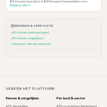
$157/maand (jaarlijks) of $189/maand (maandelijks) voor
'Startup' plan. Add-ons voor SMS/Text Messaging, Breezy
Bekijk profiel
Intelligence en Onboard worden apart in rekening gebracht.
·
1-
500
fte
BRONNEN & VERIFICATIE
ATS Advies methodologie
•
ATS Advies vergelijker
•
TalentLyft, officiële website
•
VERKEN HET PLATFORM
Kiezen & vergelijken
Per land & sector
ATS Vergelijker
ATS-systemen Nederland