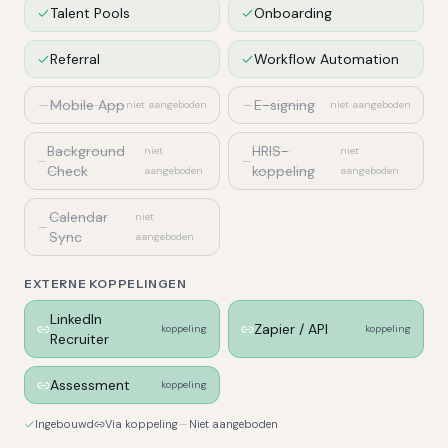
Talent Pools
Onboarding
Referral
Workflow Automation
Mobile App
E-signing
niet aangeboden
niet aangeboden
Background
HRIS-
niet
niet
Check
koppeling
aangeboden
aangeboden
Calendar
niet
Sync
aangeboden
EXTERNE KOPPELINGEN
LinkedIn
Zapier / API
koppeling
koppeling
Recruiter
Assessment
koppeling
Ingebouwd
Via koppeling
Niet aangeboden