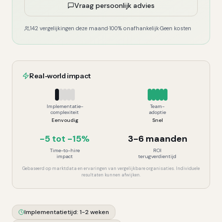
Vraag persoonlijk advies
142 vergelijkingen deze maand
·
100% onafhankelijk
·
Geen kosten
Real-world impact
Implementatie-
Team-
complexiteit
adoptie
Eenvoudig
Snel
-5 tot -15%
3-6 maanden
Time-to-hire
ROI
impact
terugverdientijd
Gebaseerd op marktdata en ervaringen van vergelijkbare organisaties. Individuele
resultaten kunnen afwijken.
Implementatietijd:
1-2 weken