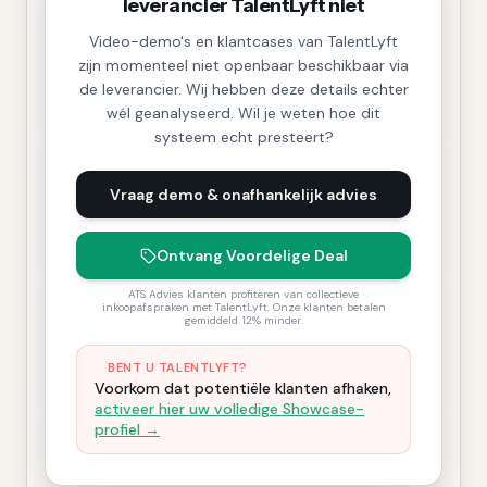
leverancier TalentLyft niet
Video-demo's en klantcases van TalentLyft
zijn momenteel niet openbaar beschikbaar via
de leverancier. Wij hebben deze details echter
wél geanalyseerd. Wil je weten hoe dit
systeem echt presteert?
Vraag demo & onafhankelijk advies
Ontvang Voordelige Deal
ATS Advies klanten profiteren van collectieve
inkoopafspraken met TalentLyft. Onze klanten betalen
gemiddeld 12% minder.
BENT U TALENTLYFT?
Voorkom dat potentiële klanten afhaken,
activeer hier uw volledige Showcase-
profiel →