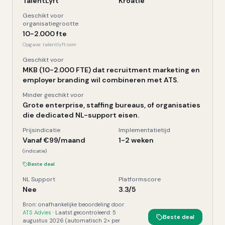
TalentLyft
Kroatië
Geschikt voor
organisatiegrootte
10-2.000 fte
Opgave:
talentlyft.com
Geschikt voor
MKB (10-2.000 FTE) dat recruitment marketing en
employer branding wil combineren met ATS.
Minder geschikt voor
Grote enterprise, staffing bureaus, of organisaties
die dedicated NL-support eisen.
Prijsindicatie
Implementatietijd
Vanaf €99/maand
1-2 weken
(indicatie)
Beste deal
NL Support
Platformscore
Nee
3.3
/5
Bron: onafhankelijke beoordeling door
ATS Advies
· Laatst gecontroleerd:
5
Beste deal
augustus 2026
(automatisch 2× per