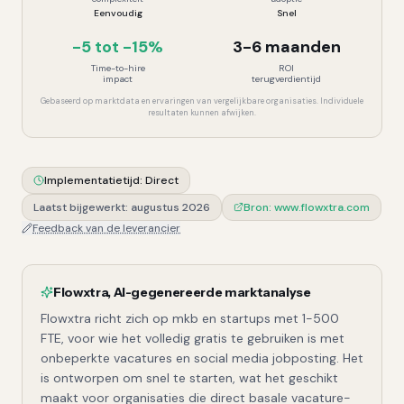
Eenvoudig
Snel
-5 tot -15%
3-6 maanden
Time-to-hire
ROI
impact
terugverdientijd
Gebaseerd op marktdata en ervaringen van vergelijkbare organisaties. Individuele
resultaten kunnen afwijken.
Implementatietijd:
Direct
Laatst bijgewerkt:
augustus 2026
Bron:
www.flowxtra.com
Feedback van de leverancier
Flowxtra
,
AI-gegenereerde marktanalyse
Flowxtra richt zich op mkb en startups met 1-500
FTE, voor wie het volledig gratis te gebruiken is met
onbeperkte vacatures en social media jobposting. Het
is ontworpen om snel te starten, wat het geschikt
maakt voor organisaties die direct basale vacature-