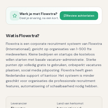
Werk je met
Flowxtra
?
Review achterlaten
Deel je ervaring, na een korte controle publiceren we je review.
Wat is
Flowxtra
?
Flowxtra is een corporate recruitment systeem van Flowxtra
(Internationaal), gericht op organisaties van 1-500 fte
medewerkers. Kleine bedrijven en startups die kosteloos
willen starten met basale vacature-administratie.. Sterke
punten zijn volledig gratis te gebruiken, onbeperkt vacatures
plaatsen, social media jobposting. Flowxtra heeft geen
Nederlandse support of kantoor. Het systeem is minder
geschikt voor organisaties die professionele recruitment
features, automatisering of schaalbaarheid nodig hebben..
Leverancier
Land van herkomst
Flowxtra
, Kerngegevens