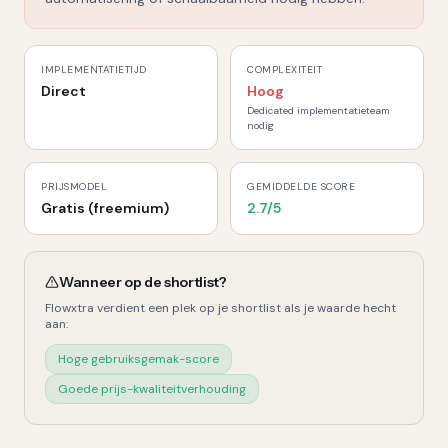
IMPLEMENTATIETIJD
COMPLEXITEIT
Direct
Hoog
Dedicated implementatieteam
nodig
PRIJSMODEL
GEMIDDELDE SCORE
Gratis (freemium)
2.7
/5
Wanneer op de shortlist?
Flowxtra
verdient een plek op je shortlist als je waarde hecht
aan:
Hoge gebruiksgemak-score
Goede prijs-kwaliteitverhouding