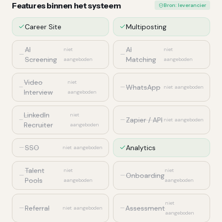
Features binnen het systeem
Bron: leverancier
Career Site
Multiposting
AI
AI
niet
niet
Screening
Matching
aangeboden
aangeboden
Video
niet
WhatsApp
niet aangeboden
Interview
aangeboden
LinkedIn
niet
Zapier / API
niet aangeboden
Recruiter
aangeboden
SSO
Analytics
niet aangeboden
Talent
niet
niet
Onboarding
Pools
aangeboden
aangeboden
niet
Referral
Assessment
niet aangeboden
aangeboden