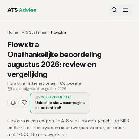
ATS
Advies
Home
ATS Systemen
Flowxtra
Flowxtra
Onafhankelijke beoordeling
augustus 2026
:
review en
vergelijking
Flowxtra
·
Internationaal
·
Corporate
Laatst bijgewerkt:
augustus 2026
VOOR LEVERANCIERS
Unlock je showcase‑pagina
en potentieel!
Flowxtra is een corporate ATS van Flowxtra, gericht op MKB
en Startups. Het systeem is ontworpen voor organisaties
met 1-500 fte medewerkers.