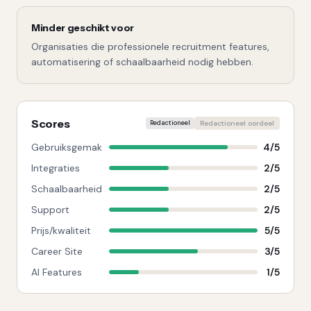
Minder geschikt voor
Organisaties die professionele recruitment features,
automatisering of schaalbaarheid nodig hebben.
Scores
Redactioneel
Redactioneel oordeel
Gebruiksgemak
4
/
5
Integraties
2
/
5
Schaalbaarheid
2
/
5
Support
2
/
5
Prijs/kwaliteit
5
/
5
Career Site
3
/
5
AI Features
1
/
5