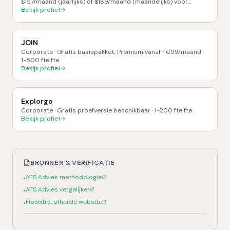
$157/maand (jaarlijks) of $189/maand (maandelijks) voor
'Startup' plan. Add-ons voor SMS/Text Messaging, Breezy
Bekijk profiel
Intelligence en Onboard worden apart in rekening gebracht.
·
1-
500
fte
JOIN
Corporate
·
Gratis basispakket, Premium vanaf ~€99/maand
·
1-500 fte
fte
Bekijk profiel
Explorgo
Corporate
·
Gratis proefversie beschikbaar
·
1-200 fte
fte
Bekijk profiel
BRONNEN & VERIFICATIE
ATS Advies methodologie
•
ATS Advies vergelijker
•
Flowxtra, officiële website
•