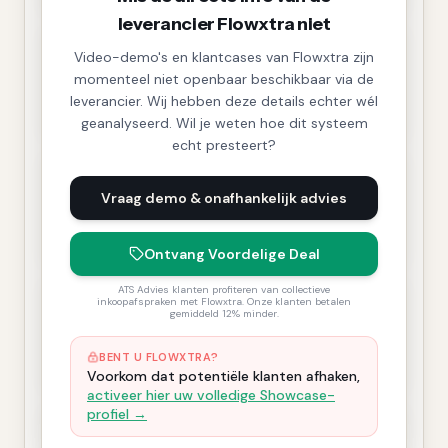
leverancier Flowxtra niet
Video-demo's en klantcases van Flowxtra zijn
momenteel niet openbaar beschikbaar via de
leverancier. Wij hebben deze details echter wél
geanalyseerd. Wil je weten hoe dit systeem
echt presteert?
Vraag demo & onafhankelijk advies
Ontvang Voordelige Deal
ATS Advies klanten profiteren van collectieve
inkoopafspraken met Flowxtra. Onze klanten betalen
gemiddeld 12% minder.
BENT U FLOWXTRA?
Voorkom dat potentiële klanten afhaken,
activeer hier uw volledige Showcase-
profiel →