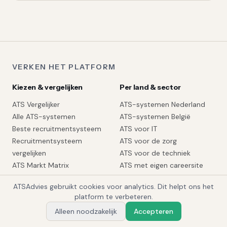
VERKEN HET PLATFORM
Kiezen & vergelijken
Per land & sector
ATS Vergelijker
ATS-systemen Nederland
Alle ATS-systemen
ATS-systemen België
Beste recruitmentsysteem
ATS voor IT
Recruitmentsysteem
ATS voor de zorg
vergelijken
ATS voor de techniek
ATS Markt Matrix
ATS met eigen careersite
Recruitmentsysteem advies
ATSAdvies gebruikt cookies voor analytics. Dit helpt ons het
1
platform te verbeteren.
Implementatie & kosten
Integraties & AI
Alleen noodzakelijk
Accepteren
Vraag Alex
ATS Implementatie
ATS Integraties