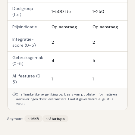
Doelgroep
1-500 fte
1-250
(fte)
Prijsindicatie
Op aanvraag
Op aanvraag
Integratie-
2
2
score (0-5)
Gebruiksgemak
4
5
(0-5)
AI-features (0-
1
1
5)
Onafhankelijke vergelijking op basis van publieke informatie en
aanleveringen door leveranciers. Laatst geverifieerd:
augustus
2026
.
Segment:
MKB
Startups