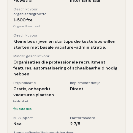
Flowxtra
Internationaal
Geschikt voor
organisatiegrootte
1-500 fte
Opgave:
flowxtra.nl
Geschikt voor
Kleine bedrijven en startups die kosteloos willen
starten met basale vacature-administratie.
Minder geschikt voor
Organisaties die professionele recruitment
features, automatisering of schaalbaarheid nodig
hebben.
Prijsindicatie
Implementatietijd
Gratis, onbeperkt
Direct
vacatures plaatsen
(indicatie)
Beste deal
NL Support
Platformscore
Nee
2.7
/5
Bron: onafhankelijke beoordeling door