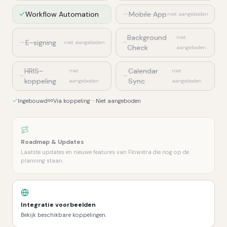
Workflow Automation
Mobile App
niet aangeboden
Background
niet
E-signing
niet aangeboden
Check
aangeboden
HRIS-
Calendar
niet
niet
koppeling
Sync
aangeboden
aangeboden
Ingebouwd
Via koppeling
Niet aangeboden
Roadmap & Updates
Laatste updates en nieuwe features van Flowxtra die nog op de
planning staan.
Integratie voorbeelden
Bekijk beschikbare koppelingen.