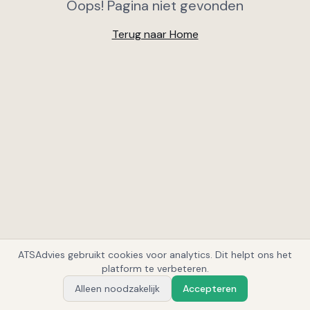
Oops! Pagina niet gevonden
Terug naar Home
ATSAdvies gebruikt cookies voor analytics. Dit helpt ons het
1
platform te verbeteren.
Alleen noodzakelijk
Accepteren
Vraag Alex