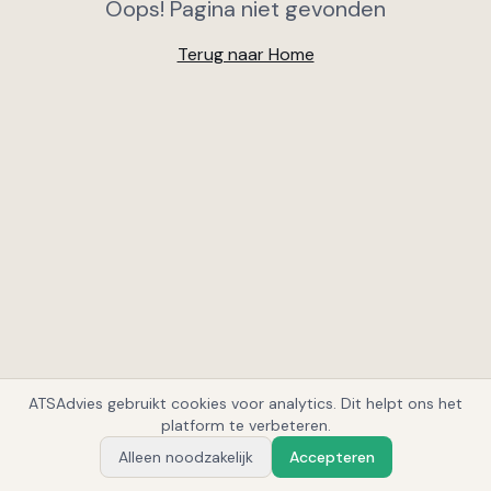
Oops! Pagina niet gevonden
Terug naar Home
ATSAdvies gebruikt cookies voor analytics. Dit helpt ons het
1
platform te verbeteren.
Alleen noodzakelijk
Accepteren
Vraag Alex