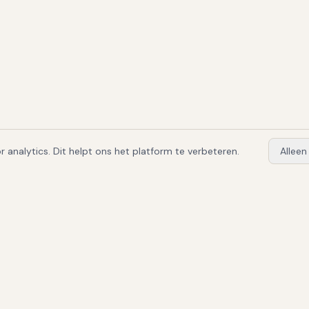
 analytics. Dit helpt ons het platform te verbeteren.
Alleen
 & sector
Implementatie & kosten
temen Nederland
ATS Implementatie
temen België
ATS Kosten
 IT
ATS ROI
 de zorg
ATS Readiness