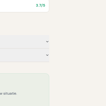
3.7
/5
 situatie.