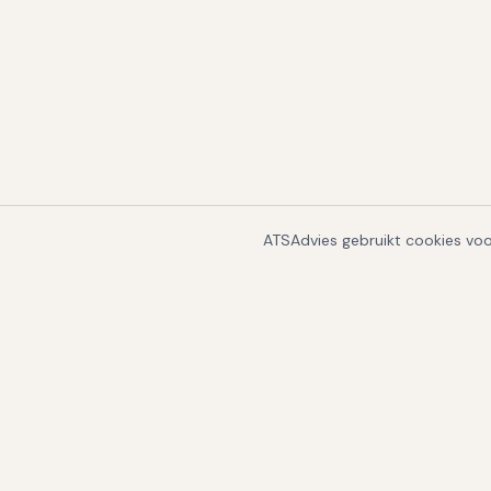
ATSAdvies gebruikt cookies voor
VERKEN HET PLATFORM
Kiezen & vergelijken
Per land
ATS Vergelijker
ATS-sys
Alle ATS-systemen
ATS-sys
Beste recruitmentsysteem
ATS voor
Recruitmentsysteem vergelijken
ATS voor