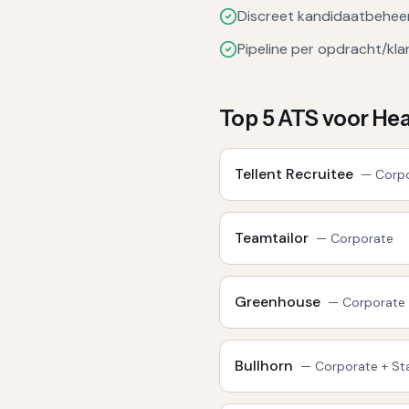
Discreet kandidaatbehee
Pipeline per opdracht/kla
Top
5
ATS voor
Hea
Tellent Recruitee
—
Corp
Teamtailor
—
Corporate
Greenhouse
—
Corporate
Bullhorn
—
Corporate + Sta