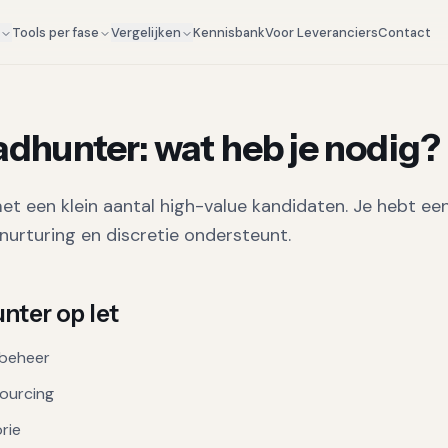
Kennisbank
Voor Leveranciers
Contact
g
Tools per fase
Vergelijken
adhunter
: wat heb je nodig?
et een klein aantal high-value kandidaten. Je hebt e
nurturing en discretie ondersteunt.
nter
op let
ebeheer
sourcing
orie