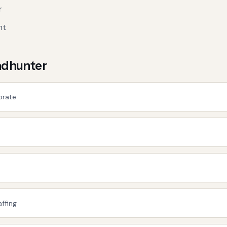
r
nt
dhunter
orate
ffing