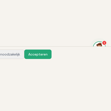
1
 noodzakelijk
Accepteren
Vraag Alex
Integraties & AI
ATS Integraties
Integraties: hoe & waarom
AI Recruitment Tools
AI Tools Vergelijker