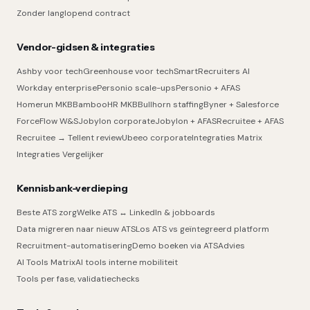
Zonder langlopend contract
Vendor-gidsen & integraties
Ashby voor tech
Greenhouse voor tech
SmartRecruiters AI
Workday enterprise
Personio scale-ups
Personio + AFAS
Homerun MKB
BambooHR MKB
Bullhorn staffing
Byner + Salesforce
ForceFlow W&S
Jobylon corporate
Jobylon + AFAS
Recruitee + AFAS
Recruitee → Tellent review
Ubeeo corporate
Integraties Matrix
Integraties Vergelijker
Kennisbank-verdieping
Beste ATS zorg
Welke ATS ↔ LinkedIn & jobboards
Data migreren naar nieuw ATS
Los ATS vs geïntegreerd platform
Recruitment-automatisering
Demo boeken via ATSAdvies
AI Tools Matrix
AI tools interne mobiliteit
Tools per fase, validatiechecks