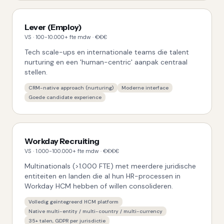
Lever (Employ)
VS
·
100-10.000+ fte
mdw ·
€€€
Tech scale-ups en internationale teams die talent
nurturing en een 'human-centric' aanpak centraal
stellen.
CRM-native approach (nurturing)
Moderne interface
Goede candidate experience
Workday Recruiting
VS
·
1.000-100.000+ fte
mdw ·
€€€€
Multinationals (>1.000 FTE) met meerdere juridische
entiteiten en landen die al hun HR-processen in
Workday HCM hebben of willen consolideren.
Volledig geïntegreerd HCM platform
Native multi-entity / multi-country / multi-currency
35+ talen, GDPR per jurisdictie