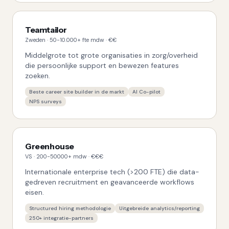
Teamtailor
Zweden
·
50-10.000+ fte
mdw ·
€€
Middelgrote tot grote organisaties in zorg/overheid
die persoonlijke support en bewezen features
zoeken.
Beste career site builder in de markt
AI Co-pilot
NPS surveys
Greenhouse
VS
·
200-50000+
mdw ·
€€€
Internationale enterprise tech (>200 FTE) die data-
gedreven recruitment en geavanceerde workflows
eisen.
Structured hiring methodologie
Uitgebreide analytics/reporting
250+ integratie-partners