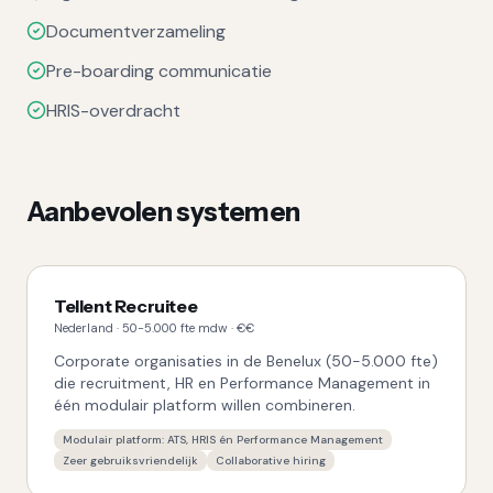
Documentverzameling
Pre-boarding communicatie
HRIS-overdracht
Aanbevolen systemen
Tellent Recruitee
Nederland
·
50-5.000 fte
mdw ·
€€
Corporate organisaties in de Benelux (50-5.000 fte)
die recruitment, HR en Performance Management in
één modulair platform willen combineren.
Modulair platform: ATS, HRIS én Performance Management
Zeer gebruiksvriendelijk
Collaborative hiring