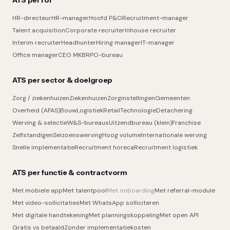
ATS per rol
HR-directeur
HR-manager
Hoofd P&O
Recruitment-manager
Talent acquisition
Corporate recruiter
Inhouse recruiter
Interim recruiter
Headhunter
Hiring manager
IT-manager
Office manager
CEO MKB
RPO-bureau
ATS per sector & doelgroep
Zorg / ziekenhuizen
Ziekenhuizen
Zorginstellingen
Gemeenten
Overheid (AFAS)
Bouw
Logistiek
Retail
Technologie
Detachering
Werving & selectie
W&S-bureaus
Uitzendbureau (klein)
Franchise
Zelfstandigen
Seizoenswerving
Hoog volume
Internationale werving
Snelle implementatie
Recruitment horeca
Recruitment logistiek
ATS per functie & contractvorm
Met mobiele app
Met talentpool
Met onboarding
Met referral-module
Met video-sollicitaties
Met WhatsApp solliciteren
Met digitale handtekening
Met planningskoppeling
Met open API
Gratis vs betaald
Zonder implementatiekosten