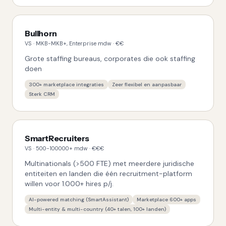
Bullhorn
VS
·
MKB-MKB+, Enterprise
mdw ·
€€
Grote staffing bureaus, corporates die ook staffing
doen
300+ marketplace integraties
Zeer flexibel en aanpasbaar
Sterk CRM
SmartRecruiters
VS
·
500-100000+
mdw ·
€€€
Multinationals (>500 FTE) met meerdere juridische
entiteiten en landen die één recruitment-platform
willen voor 1.000+ hires p/j.
AI-powered matching (SmartAssistant)
Marketplace 600+ apps
Multi-entity & multi-country (40+ talen, 100+ landen)