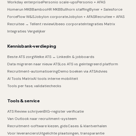
Workday enterprise
Personio scale-ups
Personio + AFAS
Homerun MKB
BambooHR MKB
Bullhorn staffing
Byner + Salesforce
ForceFlow W&S
Jobylon corporate
Jobylon + AFAS
Recruitee + AFAS
Recruitee → Tellent review
Ubeeo corporate
Integraties Matrix
Integraties Vergelijker
Kennisbank-verdieping
Beste ATS zorg
Welke ATS ↔ LinkedIn & jobboards
Data migreren naar nieuw ATS
Los ATS vs geïntegreerd platform
Recruitment-automatisering
Demo boeken via ATSAdvies
AI Tools Matrix
AI tools interne mobiliteit
Tools per fase, validatiechecks
Tools & service
ATS Review schrijven
BIG-register verificatie
Van Outlook naar recruitment-systeem
Recruitment-software kiezen, gids
Cases & klantverhalen
Voor leveranciers
Uitgelichte plaatsingen, transparantie