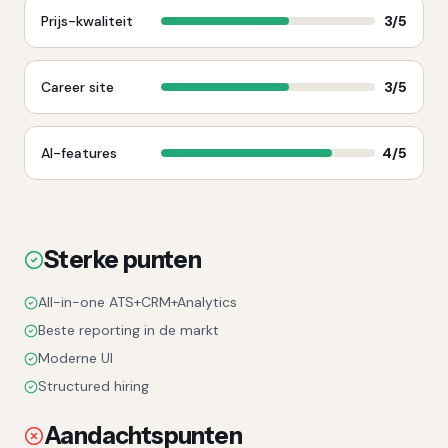
Prijs-kwaliteit
3
/5
Career site
3
/5
AI-features
4
/5
Sterke punten
All-in-one ATS+CRM+Analytics
Beste reporting in de markt
Moderne UI
Structured hiring
Aandachtspunten