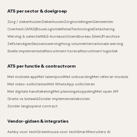
ATS per sector & doelgroep
Zorg / ziekenhuizen
Ziekenhuizen
Zorginstellingen
Gemeenten
Overheid (AFAS)
Bouw
Logistiek
Retail
Technologie
Detachering
Werving & selectie
W&S-bureaus
Uitzendbureau (klein)
Franchise
Zelfstandigen
Seizoenswerving
Hoog volume
Internationale werving
Snelle implementatie
Recruitment horeca
Recruitment logistiek
ATS per functie & contractvorm
Met mobiele app
Met talentpool
Met onboarding
Met referral-module
Met video-sollicitaties
Met WhatsApp solliciteren
Met digitale handtekening
Met planningskoppeling
Met open API
Gratis vs betaald
Zonder implementatiekosten
Zonder langlopend contract
Vendor-gidsen & integraties
Ashby voor tech
Greenhouse voor tech
SmartRecruiters AI