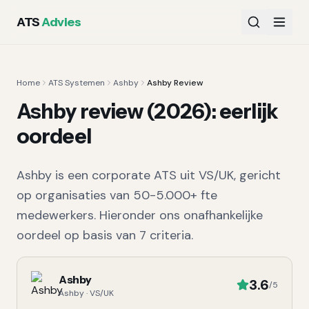
ATS
Advies
Home
ATS Systemen
Ashby
Ashby Review
Ashby
review (
2026
): eerlijk
oordeel
Ashby
is een
corporate
ATS uit
VS/UK
, gericht
op organisaties van
50-5.000+ fte
medewerkers.
Hieronder ons onafhankelijke
oordeel op basis van
7
criteria.
Ashby
3.6
/5
Ashby
·
VS/UK