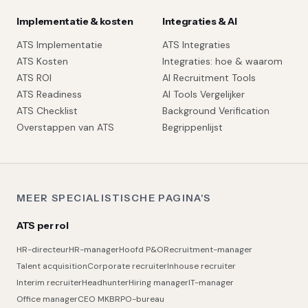
Implementatie & kosten
Integraties & AI
ATS Implementatie
ATS Integraties
ATS Kosten
Integraties: hoe & waarom
ATS ROI
AI Recruitment Tools
ATS Readiness
AI Tools Vergelijker
ATS Checklist
Background Verification
Overstappen van ATS
Begrippenlijst
MEER SPECIALISTISCHE PAGINA'S
ATS per rol
HR-directeur
HR-manager
Hoofd P&O
Recruitment-manager
Talent acquisition
Corporate recruiter
Inhouse recruiter
Interim recruiter
Headhunter
Hiring manager
IT-manager
Office manager
CEO MKB
RPO-bureau