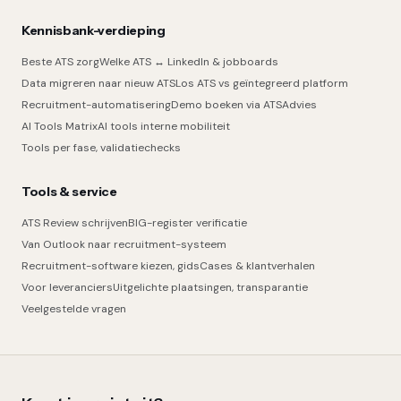
Kennisbank-verdieping
Beste ATS zorg
Welke ATS ↔ LinkedIn & jobboards
Data migreren naar nieuw ATS
Los ATS vs geïntegreerd platform
Recruitment-automatisering
Demo boeken via ATSAdvies
AI Tools Matrix
AI tools interne mobiliteit
Tools per fase, validatiechecks
Tools & service
ATS Review schrijven
BIG-register verificatie
Van Outlook naar recruitment-systeem
Recruitment-software kiezen, gids
Cases & klantverhalen
Voor leveranciers
Uitgelichte plaatsingen, transparantie
Veelgestelde vragen