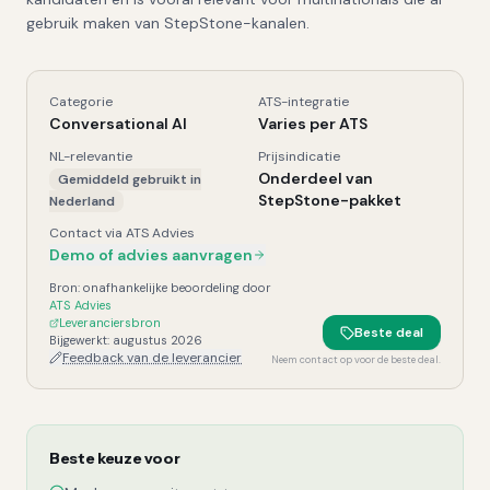
gebruik maken van StepStone-kanalen.
Categorie
ATS-integratie
Mya (by StepStone)
, Kerngegevens
Conversational AI
Varies per ATS
NL-relevantie
Prijsindicatie
Onderdeel van
Gemiddeld gebruikt in
StepStone-pakket
Nederland
Contact via ATS Advies
Demo of advies aanvragen
Bron: onafhankelijke beoordeling door
ATS Advies
Leveranciersbron
Beste deal
Bijgewerkt:
augustus 2026
Feedback van de leverancier
Neem contact op voor de beste deal.
Beste keuze voor