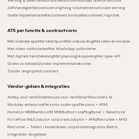
Werving & selectie
W&S-bureaus
Uitzendbureau (klein)
Franchise
Zelfstandigen
Seizoenswerving
Hoog volume
Internationale werving
Snelle implementatie
Recruitment horeca
Recruitment logistiek
ATS per functie & contractvorm
Met mobiele app
Met talentpool
Met onboarding
Met referral-module
Met video-sollicitaties
Met WhatsApp solliciteren
Met digitale handtekening
Met planningskoppeling
Met open API
Gratis vs betaald
Zonder implementatiekosten
Zonder langlopend contract
Vendor-gidsen & integraties
Ashby voor tech
Greenhouse voor tech
SmartRecruiters AI
Workday enterprise
Personio scale-ups
Personio + AFAS
Homerun MKB
BambooHR MKB
Bullhorn staffing
Byner + Salesforce
ForceFlow W&S
Jobylon corporate
Jobylon + AFAS
Recruitee + AFAS
Recruitee → Tellent review
Ubeeo corporate
Integraties Matrix
Integraties Vergelijker