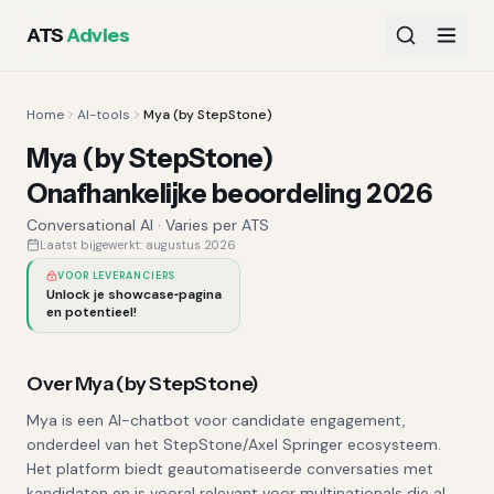
ATS
Advies
Home
AI-tools
Mya (by StepStone)
Mya (by StepStone)
Onafhankelijke beoordeling 2026
Conversational AI
·
Varies per ATS
Laatst bijgewerkt:
augustus 2026
VOOR LEVERANCIERS
Unlock je showcase‑pagina
en potentieel!
Over
Mya (by StepStone)
Mya is een AI-chatbot voor candidate engagement,
onderdeel van het StepStone/Axel Springer ecosysteem.
Het platform biedt geautomatiseerde conversaties met
kandidaten en is vooral relevant voor multinationals die al