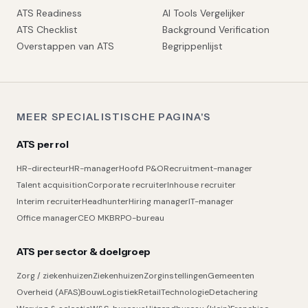
ATS Readiness
AI Tools Vergelijker
ATS Checklist
Background Verification
Overstappen van ATS
Begrippenlijst
MEER SPECIALISTISCHE PAGINA'S
ATS per rol
HR-directeur
HR-manager
Hoofd P&O
Recruitment-manager
Talent acquisition
Corporate recruiter
Inhouse recruiter
Interim recruiter
Headhunter
Hiring manager
IT-manager
Office manager
CEO MKB
RPO-bureau
ATS per sector & doelgroep
Zorg / ziekenhuizen
Ziekenhuizen
Zorginstellingen
Gemeenten
Overheid (AFAS)
Bouw
Logistiek
Retail
Technologie
Detachering