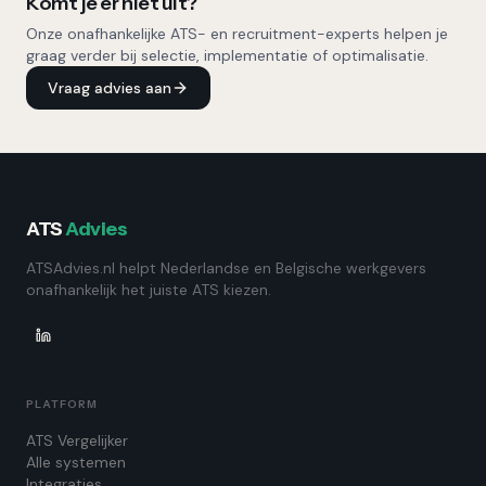
Komt je er niet uit?
Onze onafhankelijke ATS- en recruitment-experts helpen je
graag verder bij selectie, implementatie of optimalisatie.
Vraag advies aan
ATS
Advies
ATSAdvies.nl helpt Nederlandse en Belgische werkgevers
onafhankelijk het juiste ATS kiezen.
PLATFORM
ATS Vergelijker
Alle systemen
Integraties