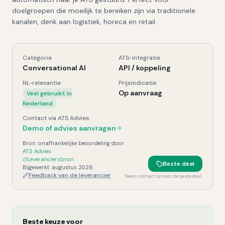
doelgroepen die moeilijk te bereiken zijn via traditionele
kanalen, denk aan logistiek, horeca en retail.
Categorie
ATS-integratie
Matcher.jobs
, Kerngegevens
Conversational AI
API / koppeling
NL-relevantie
Prijsindicatie
Op aanvraag
Veel gebruikt in
Nederland
Contact via ATS Advies
Demo of advies aanvragen
Bron: onafhankelijke beoordeling door
ATS Advies
Leveranciersbron
Beste deal
Bijgewerkt:
augustus 2026
Feedback van de leverancier
Neem contact op voor de beste deal.
Beste keuze voor