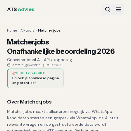
ATS
Advies
Home
AI-tools
Matcher.jobs
Matcher.jobs
Onafhankelijke beoordeling 2026
Conversational AI
·
API / koppeling
Laatst bijgewerkt:
augustus 2026
VOOR LEVERANCIERS
Unlock je showcase‑pagina
en potentieel!
Over
Matcher.jobs
Matcher.jobs maakt solliciteren mogelijk via WhatsApp.
Kandidaten starten een gesprek via WhatsApp, de AI stelt
relevante vragen en de gestructureerde data wordt
automatisch naar je ATS gestuurd. Perfect voor