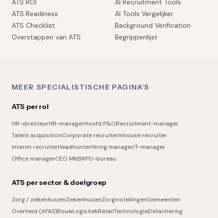
ATS ROI
AI Recruitment Tools
ATS Readiness
AI Tools Vergelijker
ATS Checklist
Background Verification
Overstappen van ATS
Begrippenlijst
MEER SPECIALISTISCHE PAGINA'S
ATS per rol
HR-directeur
HR-manager
Hoofd P&O
Recruitment-manager
Talent acquisition
Corporate recruiter
Inhouse recruiter
Interim recruiter
Headhunter
Hiring manager
IT-manager
Office manager
CEO MKB
RPO-bureau
ATS per sector & doelgroep
Zorg / ziekenhuizen
Ziekenhuizen
Zorginstellingen
Gemeenten
Overheid (AFAS)
Bouw
Logistiek
Retail
Technologie
Detachering