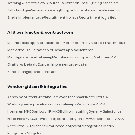
Werving & selectie
W&S-bureaus
Uitzendbureau (klein)
Franchise
Zelfstandigen
Seizoenswerving
Hoog volume
Internationale werving
Snelle implementatie
Recruitment horeca
Recruitment logistiek
ATS per functie & contractvorm
Met mobiele app
Met talentpool
Met onboarding
Met referral-module
Met video-sollicitaties
Met WhatsApp solliciteren
Met digitale handtekening
Met planningskoppeling
Met open API
Gratis vs betaald
Zonder implementatiekosten
Zonder langlopend contract
Vendor-gidsen & integraties
Ashby voor tech
Greenhouse voor tech
SmartRecruiters AI
Workday enterprise
Personio scale-ups
Personio + AFAS
Homerun MKB
BambooHR MKB
Bullhorn staffing
Byner + Salesforce
ForceFlow W&S
Jobylon corporate
Jobylon + AFAS
Recruitee + AFAS
Recruitee → Tellent review
Ubeeo corporate
Integraties Matrix
Integraties Vergelijker