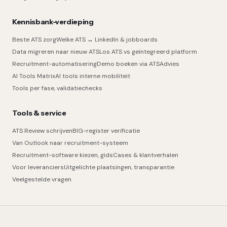
Kennisbank-verdieping
Beste ATS zorg
Welke ATS ↔ LinkedIn & jobboards
Data migreren naar nieuw ATS
Los ATS vs geïntegreerd platform
Recruitment-automatisering
Demo boeken via ATSAdvies
AI Tools Matrix
AI tools interne mobiliteit
Tools per fase, validatiechecks
Tools & service
ATS Review schrijven
BIG-register verificatie
Van Outlook naar recruitment-systeem
Recruitment-software kiezen, gids
Cases & klantverhalen
Voor leveranciers
Uitgelichte plaatsingen, transparantie
Veelgestelde vragen