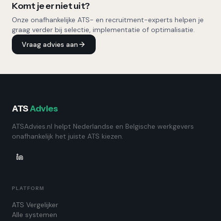
Komt je er niet uit?
Onze onafhankelijke ATS- en recruitment-experts helpen je
graag verder bij selectie, implementatie of optimalisatie.
Vraag advies aan
ATS
Advies
ATSAdvies.nl helpt Nederlandse en Belgische werkgevers
onafhankelijk het juiste ATS kiezen.
PLATFORM
ATS Vergelijker
Alle systemen