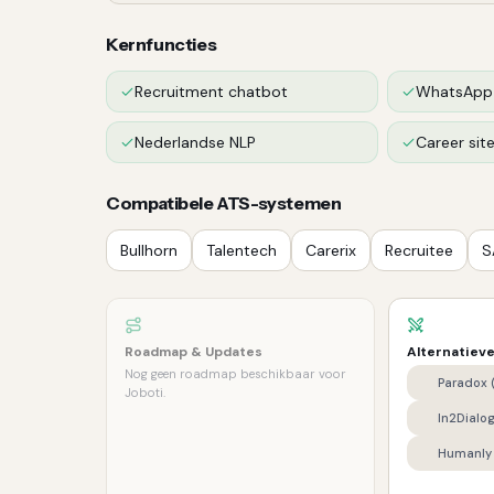
Kernfuncties
Recruitment chatbot
WhatsApp-
Nederlandse NLP
Career sit
Compatibele ATS-systemen
Bullhorn
Talentech
Carerix
Recruitee
S
Roadmap & Updates
Alternatiev
Nog geen roadmap beschikbaar voor
Paradox (
Joboti.
In2Dialo
Humanly