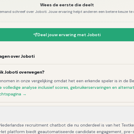
Wees de eerste die deelt
iemand schreef over
Joboti
. Jouw ervaring helpt anderen een betere keuze te
Deel jouw ervaring met
Joboti
ragen over
Joboti
ik
Joboti
overwegen?
nomen in onze vergelijking omdat het een erkende speler is in de B
e volledige
analyse
inclusief scores, gebruikerservaringen en alterna
chtspagina →
 Nederlandse recruitment chatbot die nu onderdeel is van het Textke
Het platform biedt geautomatiseerde candidate engagement, pre-s