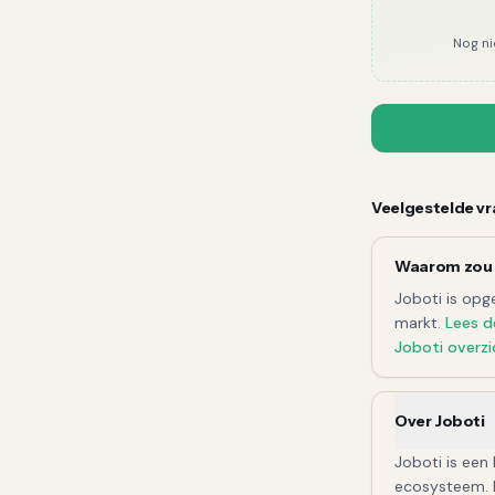
Nog n
Veelgestelde v
Waarom zou 
Joboti
is opge
markt.
Lees d
Joboti
overzi
Over Joboti
Joboti is een
ecosysteem. 