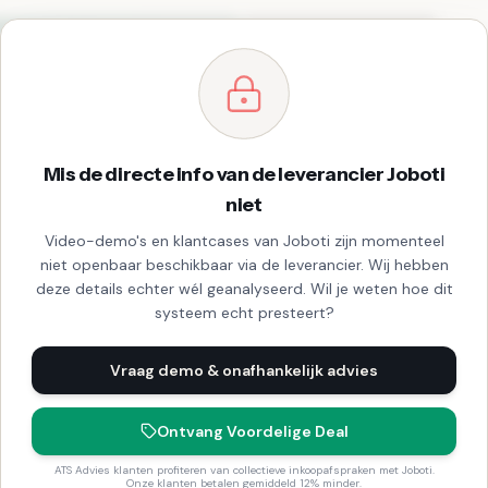
Mis de directe info van de leverancier Joboti
niet
Video-demo's en klantcases van Joboti zijn momenteel
niet openbaar beschikbaar via de leverancier. Wij hebben
deze details echter wél geanalyseerd. Wil je weten hoe dit
systeem echt presteert?
Vraag demo & onafhankelijk advies
Ontvang Voordelige Deal
ATS Advies klanten profiteren van collectieve inkoopafspraken met Joboti.
Onze klanten betalen gemiddeld 12% minder.