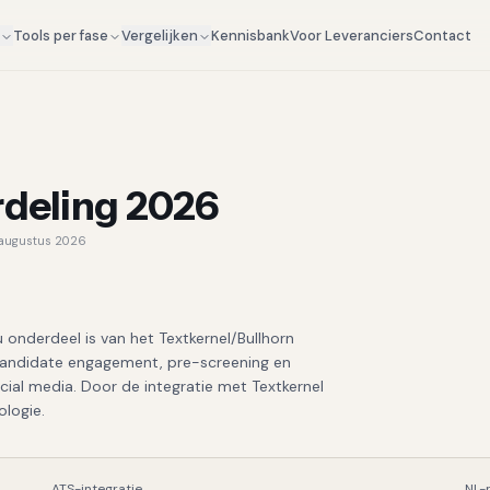
Kennisbank
Voor Leveranciers
Contact
g
Tools per fase
Vergelijken
rdeling 2026
augustus 2026
 onderdeel is van het Textkernel/Bullhorn
candidate engagement, pre-screening en
cial media. Door de integratie met Textkernel
ologie.
ATS-integratie
NL-