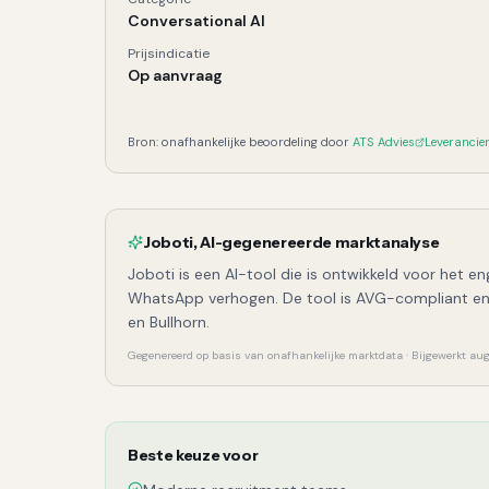
Joboti
, Kerngegevens
Conversational AI
Prijsindicatie
Op aanvraag
Bron: onafhankelijke beoordeling door
ATS Advies
Leverancie
Joboti
,
AI-gegenereerde marktanalyse
Joboti is een AI-tool die is ontwikkeld voor he
WhatsApp verhogen. De tool is AVG-compliant en 
en Bullhorn.
Gegenereerd op basis van onafhankelijke marktdata · Bijgewerkt a
Beste keuze voor