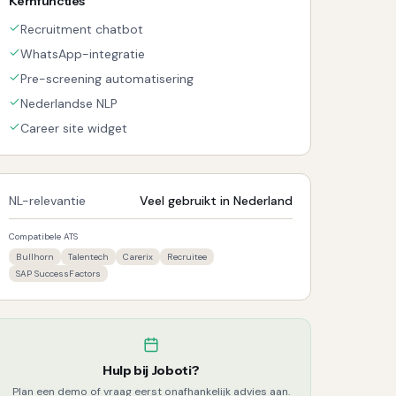
Kernfuncties
Recruitment chatbot
WhatsApp-integratie
Pre-screening automatisering
Nederlandse NLP
Career site widget
NL-relevantie
Veel gebruikt in Nederland
Compatibele ATS
Bullhorn
Talentech
Carerix
Recruitee
SAP SuccessFactors
Hulp bij
Joboti
?
Plan een demo of vraag eerst onafhankelijk advies aan.