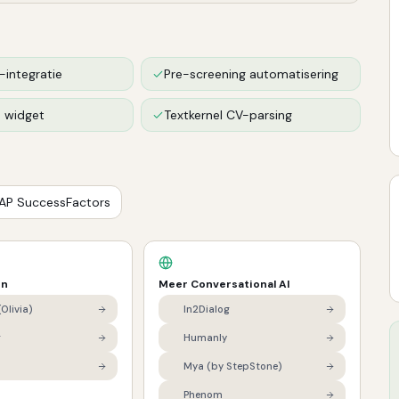
integratie
Pre-screening automatisering
e widget
Textkernel CV-parsing
AP SuccessFactors
en
Meer
Conversational AI
Olivia)
In2Dialog
g
Humanly
Mya (by StepStone)
Phenom