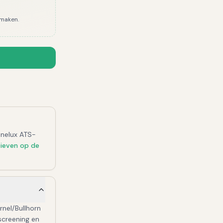
 maken.
enelux ATS-
tieven op de
rnel/Bullhorn
creening en