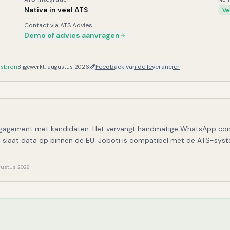
Native in veel ATS
Ve
Contact via ATS Advies
Demo of advies aanvragen
Feedback van de leverancier
rsbron
Bijgewerkt:
augustus 2026
t engagement met kandidaten. Het vervangt handmatige WhatsApp co
slaat data op binnen de EU. Joboti is compatibel met de ATS-syste
ugustus 2026