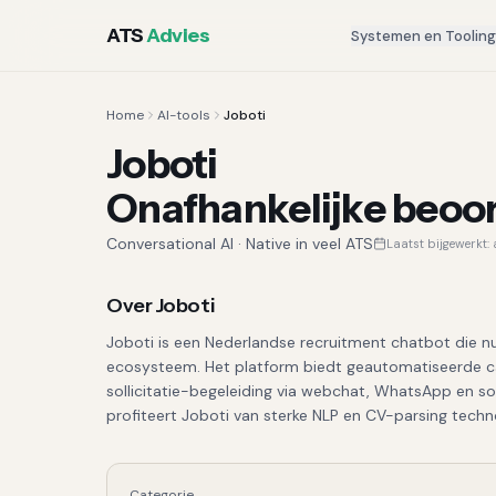
ATS
Advies
Systemen en Toolin
Home
AI-tools
Joboti
Joboti
Onafhankelijke beoo
Conversational AI
·
Native in veel ATS
Laatst bijgewerkt:
Over
Joboti
Joboti is een Nederlandse recruitment chatbot die nu
ecosysteem. Het platform biedt geautomatiseerde 
sollicitatie-begeleiding via webchat, WhatsApp en so
profiteert Joboti van sterke NLP en CV-parsing techn
Categorie