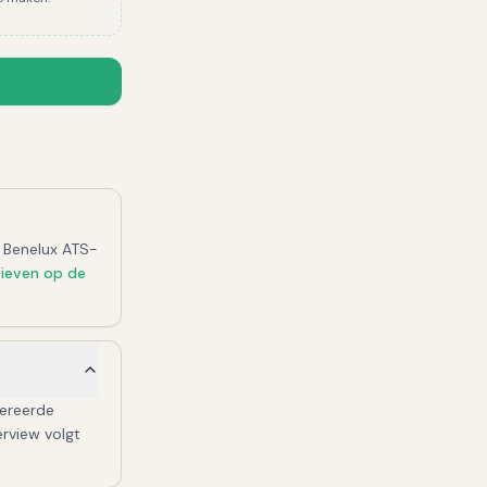
e Benelux ATS-
tieven op de
nereerde
erview volgt