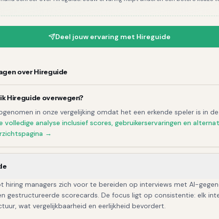
Deel jouw ervaring met
Hireguide
ragen over
Hireguide
ik
Hireguide
overwegen?
pgenomen in onze vergelijking omdat het een erkende speler is in d
e volledige
analyse
inclusief scores, gebruikerservaringen en alterna
rzichtspagina →
de
pt hiring managers zich voor te bereiden op interviews met AI-gege
en gestructureerde scorecards. De focus ligt op consistentie: elk int
tuur, wat vergelijkbaarheid en eerlijkheid bevordert.