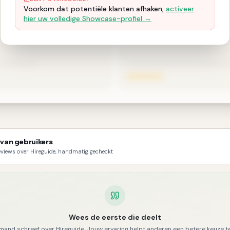
Voorkom dat potentiële klanten afhaken,
activeer
hier uw volledige Showcase-profiel →
van gebruikers
reviews over Hireguide, handmatig gecheckt
Wees de eerste die deelt
mand schreef over
Hireguide
. Jouw ervaring helpt anderen een betere keuze t