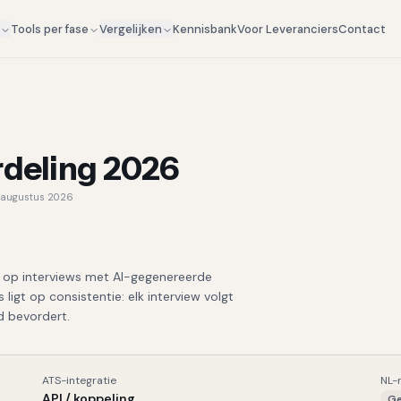
Kennisbank
Voor Leveranciers
Contact
g
Tools per fase
Vergelijken
rdeling 2026
augustus 2026
en op interviews met AI-gegenereerde
ligt op consistentie: elk interview volgt
id bevordert.
ATS-integratie
NL-
API / koppeling
Ge