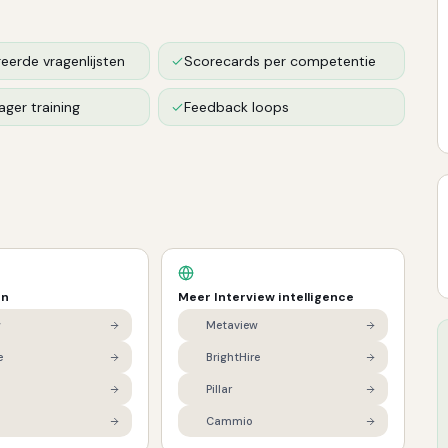
eerde vragenlijsten
Scorecards per competentie
ager training
Feedback loops
en
Meer
Interview intelligence
w
Metaview
e
BrightHire
Pillar
Cammio