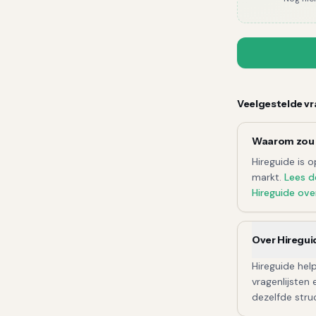
Veelgestelde v
Waarom zou 
Hireguide
is o
markt.
Lees d
Hireguide
ove
Over Hiregui
Hireguide hel
vragenlijsten 
dezelfde struc