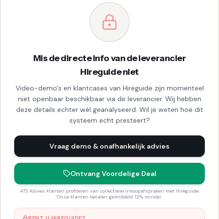
Mis de directe info van de leverancier
Hireguide niet
Video-demo's en klantcases van Hireguide zijn momenteel
niet openbaar beschikbaar via de leverancier. Wij hebben
deze details echter wél geanalyseerd. Wil je weten hoe dit
systeem echt presteert?
Vraag demo & onafhankelijk advies
Ontvang Voordelige Deal
ATS Advies klanten profiteren van collectieve inkoopafspraken met Hireguide.
Onze klanten betalen gemiddeld 12% minder.
BENT U HIREGUIDE?