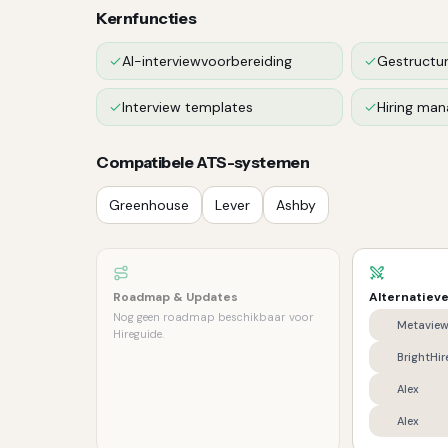
Kernfuncties
AI-interviewvoorbereiding
Gestructur
Interview templates
Hiring man
Compatibele ATS-systemen
Greenhouse
Lever
Ashby
Roadmap & Updates
Alternatiev
Nog geen roadmap beschikbaar voor
Metavie
Hireguide.
BrightHir
Alex
Alex