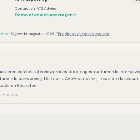
Contact via ATS Advies
Demo of advies aanvragen
Feedback van de leverancier
rsbron
Bijgewerkt:
augustus 2026
timaliseren van het interviewproces door ongestructureerde intervi
tureerde aanwerving. De tool is AVG-compliant, maar de datalocatie 
able en Recruitee.
ugustus 2026