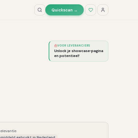
Quickscan →
VOOR LEVERANCIERS
Unlock je showcase‑pagina
en potentieel!
relevantie
middeld gebruikt in Nederland