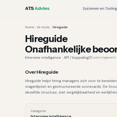
ATS
Advies
Systemen en Toolin
Home
AI-tools
Hireguide
Hireguide
Onafhankelijke beoo
Interview intelligence
·
API / koppeling
Laatst bijgewerkt:
Over
Hireguide
Hireguide helpt hiring managers zich voor te bereid
vragenlijsten en gestructureerde scorecards. De focus 
dezelfde structuur, wat vergelijkbaarheid en eerlijkhe
Categorie
Hireguide
, Kerngegevens
Interview intelligence