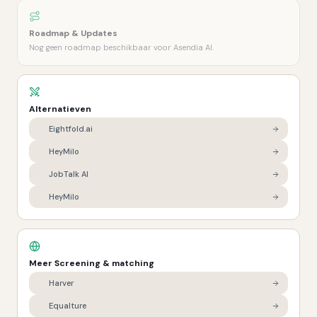
Roadmap & Updates
Nog geen roadmap beschikbaar voor Asendia AI.
Alternatieven
Eightfold.ai
HeyMilo
JobTalk AI
HeyMilo
Meer
Screening & matching
Harver
Equalture