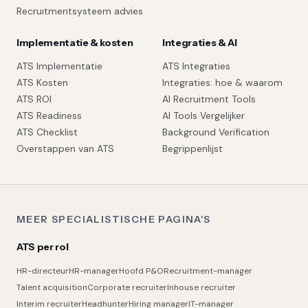
Recruitmentsysteem advies
Implementatie & kosten
Integraties & AI
ATS Implementatie
ATS Integraties
ATS Kosten
Integraties: hoe & waarom
ATS ROI
AI Recruitment Tools
ATS Readiness
AI Tools Vergelijker
ATS Checklist
Background Verification
Overstappen van ATS
Begrippenlijst
MEER SPECIALISTISCHE PAGINA'S
ATS per rol
HR-directeur
HR-manager
Hoofd P&O
Recruitment-manager
Talent acquisition
Corporate recruiter
Inhouse recruiter
Interim recruiter
Headhunter
Hiring manager
IT-manager