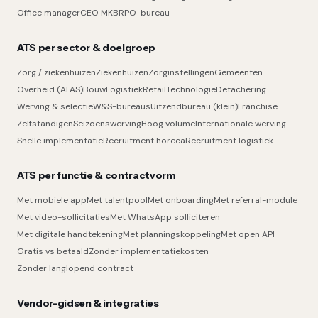
Office manager
CEO MKB
RPO-bureau
ATS per sector & doelgroep
Zorg / ziekenhuizen
Ziekenhuizen
Zorginstellingen
Gemeenten
Overheid (AFAS)
Bouw
Logistiek
Retail
Technologie
Detachering
Werving & selectie
W&S-bureaus
Uitzendbureau (klein)
Franchise
Zelfstandigen
Seizoenswerving
Hoog volume
Internationale werving
Snelle implementatie
Recruitment horeca
Recruitment logistiek
ATS per functie & contractvorm
Met mobiele app
Met talentpool
Met onboarding
Met referral-module
Met video-sollicitaties
Met WhatsApp solliciteren
Met digitale handtekening
Met planningskoppeling
Met open API
Gratis vs betaald
Zonder implementatiekosten
Zonder langlopend contract
Vendor-gidsen & integraties