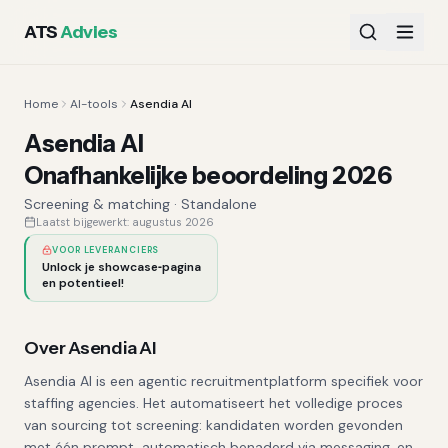
ATS
Advies
Home
AI-tools
Asendia AI
Asendia AI
Onafhankelijke beoordeling 2026
Screening & matching
·
Standalone
Laatst bijgewerkt:
augustus 2026
VOOR LEVERANCIERS
Unlock je showcase‑pagina
en potentieel!
Over
Asendia AI
Asendia AI is een agentic recruitmentplatform specifiek voor
staffing agencies. Het automatiseert het volledige proces
van sourcing tot screening: kandidaten worden gevonden
met één prompt, automatisch benaderd via messaging, en