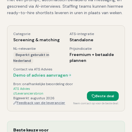
gescreend via AI-interviews. Staffing teams kunnen hiermee
ready-to-hire shortlists leveren in uren in plaats van weken.
Categorie
ATS-integratie
Asendia AI
, Kerngegevens
Screening & matching
Standalone
NL-relevantie
Prijsindicatie
Freemium + betaalde
Beperkt gebruikt in
plannen
Nederland
Contact via ATS Advies
Demo of advies aanvragen
Bron: onafhankelijke beoordeling door
ATS Advies
Leveranciersbron
Beste deal
Bijgewerkt:
augustus 2026
Feedback van de leverancier
Neem contact op voor de beste deal.
Beste keuze voor