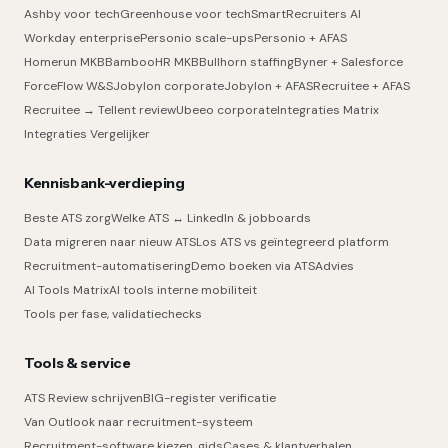
Ashby voor tech
Greenhouse voor tech
SmartRecruiters AI
Workday enterprise
Personio scale-ups
Personio + AFAS
Homerun MKB
BambooHR MKB
Bullhorn staffing
Byner + Salesforce
ForceFlow W&S
Jobylon corporate
Jobylon + AFAS
Recruitee + AFAS
Recruitee → Tellent review
Ubeeo corporate
Integraties Matrix
Integraties Vergelijker
Kennisbank-verdieping
Beste ATS zorg
Welke ATS ↔ LinkedIn & jobboards
Data migreren naar nieuw ATS
Los ATS vs geïntegreerd platform
Recruitment-automatisering
Demo boeken via ATSAdvies
AI Tools Matrix
AI tools interne mobiliteit
Tools per fase, validatiechecks
Tools & service
ATS Review schrijven
BIG-register verificatie
Van Outlook naar recruitment-systeem
Recruitment-software kiezen, gids
Cases & klantverhalen