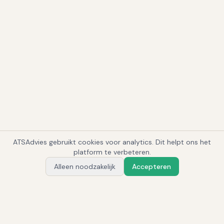
ATSAdvies gebruikt cookies voor analytics. Dit helpt ons het
1
platform te verbeteren.
Alleen noodzakelijk
Accepteren
Vraag Alex
VERKEN HET PLATFORM